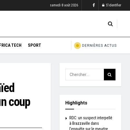
samedi 8 août 2026
S'identifier
FRICA TECH
SPORT
DERNIÈRES ACTUS
aïed
 un coup
Highlights
RDC: un suspect interpellé
à Brazzaville dans
l’enquête sur le meurtre