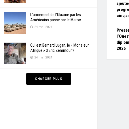
ajouté
progre
L’armement de l’Ukraine par les
cinq a
Américains passe par le Maroc
24 mai 2024
Presse
l’Ouest
diplom
Qui est Bernard Lugan, le « Monsieur
2026
Afrique » d’Eric Zemmour ?
24 mai 2024
CHARGER PLUS