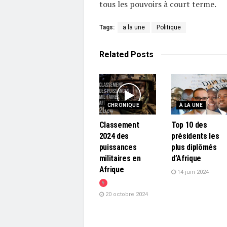
tous les pouvoirs à court terme.
Tags:
a la une
Politique
Related
Posts
CHRONIQUE
À LA UNE
Classement
Top 10 des
2024 des
présidents les
puissances
plus diplômés
militaires en
d’Afrique
Afrique
14 juin 2024
20 octobre 2024