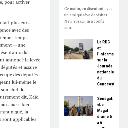
e, pour activer
Ce matin, en discutant avec
un ami qui rêve de visiter
New York, il m'a confié
a fait plusieurs
son...
gence avec des
 premier temps
La RDC
lement — une
et
résentants du
l’information
ent annoncé la levée
sur la
Journée
 députés et assure
nationale
’occupe des députés
du
igeant lui-même le
Genocost
é son chef du
utrement dit, Kaïd
Sénégal:
in : aussi bien
«Le
Magal
communiqué, la
draine 5
s sont applicables
à 6