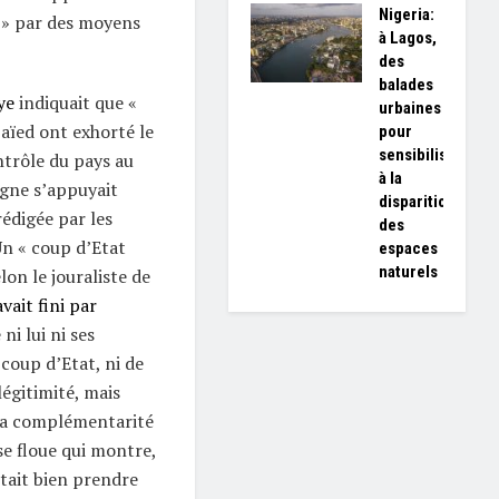
Nigeria:
 » par des moyens
à Lagos,
des
balades
ye
indiquait que «
urbaines
Saïed ont exhorté le
pour
sensibiliser
ntrôle du pays au
à la
gne s’appuyait
disparition
édigée par les
des
Un « coup d’Etat
espaces
naturels
lon le jouraliste de
avait fini par
ni lui ni ses
coup d’Etat, ni de
légitimité, mais
la complémentarité
se floue qui montre,
tait bien prendre