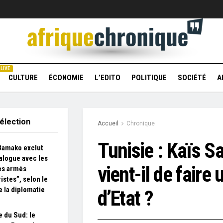
LIVE
CULTURE
ÉCONOMIE
L’EDITO
POLITIQUE
SOCIÉTÉ
A
élection
Accueil
Chronique
Tunisie : Kaïs S
 Bamako exclut
ialogue avec les
vient-il de faire
es armés
istes”, selon le
e la diplomatie
d’Etat ?
e du Sud: le