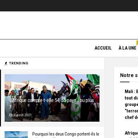
ACCUEIL
À LA UNE
TRENDING
Notre s
Mali :
tout d
L’Afrique compte-t-elle 54, 55 pays… ou plus
group
?
“terror
7 août 2021
chef d
Afriqu
Pourquoi les deux Congo portent-ils le