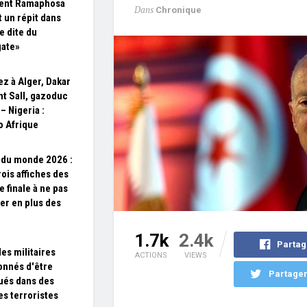
dent Ramaphosa
Dans
Chronique
t un répit dans
re dite du
gate»
z à Alger, Dakar
nt Sall, gazoduc
– Nigeria :
o Afrique
du monde 2026 :
rois affiches des
e finale à ne pas
r en plus des
1.7k
2.4k
Partag
des militaires
ACTIONS
VIEWS
nnés d'être
Partager
ués dans des
es terroristes