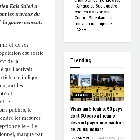
champion du monde avec
sien Kaïs Saïed a
l’Afrique du Sud… quatre
choses à savoir sur
ant les travaux du
Gurthrö Steenkamp le
f du gouvernement.
nouveau manager de
l’ASBH
nis et de ses
opulation est sortie
nt de la
Trending
é qu’il activait
rticle qui indique
naçant les
ité et
À LA UNE
nt le
Visas américains: 50 pays
rs publics, le
dont 30 pays africains
rendre les mesures
devront payer une caution
eptionnelle ». Le
de 20000 dollars
tionnel, marqué par
PAR
ADMIN
3 août 2026
0