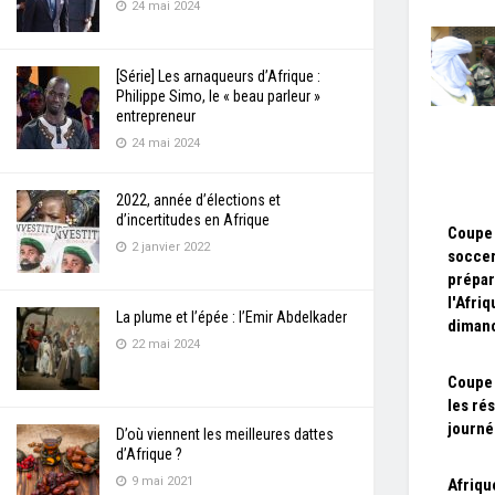
24 mai 2024
[Série] Les arnaqueurs d’Afrique :
Philippe Simo, le « beau parleur »
entrepreneur
24 mai 2024
2022, année d’élections et
d’incertitudes en Afrique
Coupe
2 janvier 2022
soccer
prépar
l'Afri
La plume et l’épée : l’Emir Abdelkader
diman
22 mai 2024
Coupe 
les rés
journé
D’où viennent les meilleures dattes
d’Afrique ?
9 mai 2021
Afrique