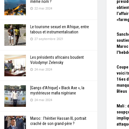
prési
même nom ?
obtien
22 mai 2024
l’affai
«farm
Le tourisme sexuel en Afrique, entre
tabous et instrumentalisation
Sanche
27 septembre 2021
soutie
Maroc 
l'hebd
Les présidents africains boudent
Volodymyr Zelensky
Coupe 
24 mai 2024
voici t
16es d
manque
[Gangs d’Afrique] « Black Axe », la
Bleus
mystérieuse mafia nigériane
24 mai 2024
Mali : 
soupço
impliq
Maroc : l’héritier Hassan III, portrait
craché de son grand-père ?
attaqu