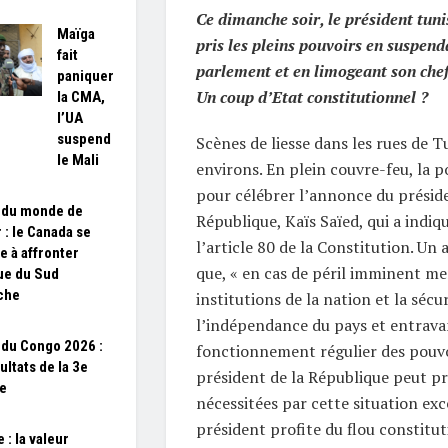
Ce dimanche soir, le président tuni
Maïga
pris les pleins pouvoirs en suspend
fait
parlement et en limogeant son che
paniquer
Un coup d’Etat constitutionnel ?
la CMA,
l’UA
suspend
Scènes de liesse dans les rues de Tu
le Mali
environs. En plein couvre-feu, la p
pour célébrer l’annonce du préside
 du monde de
République, Kaïs Saïed, qui a indiqu
 : le Canada se
l’article 80 de la Constitution. Un a
e à affronter
que, « en cas de péril imminent me
que du Sud
che
institutions de la nation et la sécur
l’indépendance du pays et entrava
du Congo 2026 :
fonctionnement régulier des pouvoi
ultats de la 3e
président de la République peut p
e
nécessitées par cette situation exc
président profite du flou constitu
 : la valeur