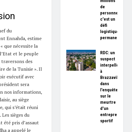
millions
de
personnes,
sion
c'est un
défi
hef du
logistique
permanent»
nt Ennahda, estime
 « que nécessite la
RDC: un
l’Etat et le peuple
suspect
s traversons des
interpellé
e de la Tunisie ». Il
à
oir exécutif avec
Brazzaville
dans
président sera
l’enquête
lon nos informations,
sur le
aisir, au siège
meurtre
 qui s’était réuni
d'un
. Les sièges du
entrepreneur
sportif
t été pris d’assaut
dha a appelé le