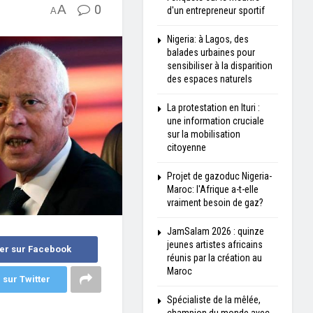
A
0
d'un entrepreneur sportif
A
Nigeria: à Lagos, des
balades urbaines pour
sensibiliser à la disparition
des espaces naturels
La protestation en Ituri :
une information cruciale
sur la mobilisation
citoyenne
Projet de gazoduc Nigeria-
Maroc: l'Afrique a-t-elle
vraiment besoin de gaz?
JamSalam 2026 : quinze
jeunes artistes africains
er sur Facebook
réunis par la création au
Maroc
 sur Twitter
Spécialiste de la mêlée,