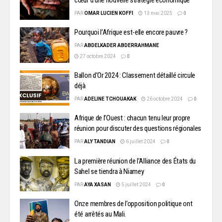
PAR
OMAR LUCIEN KOFFI
13 mai 2025
0
Pourquoi l’Afrique est-elle encore pauvre ?
PAR
ABDELKADER ABDERRAHMANE
27 octobre 2024
0
Ballon d’Or 2024 : Classement détaillé circule
déjà
PAR
ADELINE TCHOUAKAK
26 octobre 2024
0
Afrique de l’Ouest : chacun tenu leur propre
réunion pour discuter des questions régionales
PAR
ALY TANDIAN
6 juillet 2024
0
La première réunion de l’Alliance des États du
Sahel se tiendra à Niamey
PAR
AYA XASAN
5 juillet 2024
0
Onze membres de l’opposition politique ont
été arrêtés au Mali.