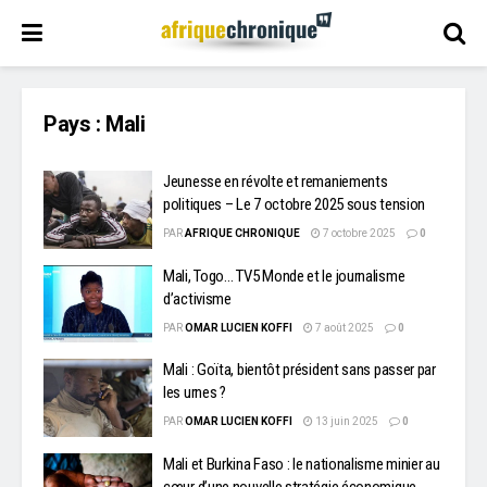
Pays :
Mali
Jeunesse en révolte et remaniements
politiques – Le 7 octobre 2025 sous tension
PAR
AFRIQUE CHRONIQUE
7 octobre 2025
0
Mali, Togo… TV5 Monde et le journalisme
d’activisme
PAR
OMAR LUCIEN KOFFI
7 août 2025
0
Mali : Goïta, bientôt président sans passer par
les urnes ?
PAR
OMAR LUCIEN KOFFI
13 juin 2025
0
Mali et Burkina Faso : le nationalisme minier au
cœur d’une nouvelle stratégie économique