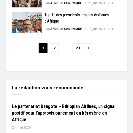
PAR
AFRIQUE CHRONIQUE
21 juin 2024
0
Top 10 des présidents les plus diplômés
d’Afrique
PAR
AFRIQUE CHRONIQUE
14 juin 2024
0
1
2
…
23
La rédaction vous recommande
L'EDITO
Le partenariat Dangote – Ethiopian Airlines, un signal
positif pour l’approvisionnement en kérosène en
Afrique
4 mai 2026
L'EDITO