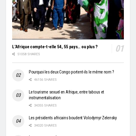
L’Afrique compte-t-elle 54, 55 pays… ou plus ?
51058 SHARES
Pourquoi les deux Congo portent-ils le même nom ?
46156 SHARES
Le tourisme sexuel en Afrique, entre tabous et
instrumentalisation
34355 SHARES
Les présidents africains boudent Volodymyr Zelensky
34020 SHARES