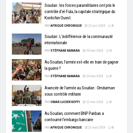
Soudan : les forces paramilitaires ont pris le
contrôle d’el-Fula, la capitale stratégique du
Kordofan Ouest.
PAR
AFRIQUE CHRONIQUE
22 juin 2024
0
Soudan : L’indifférence de la communauté
internationale
PAR
STÉPHANE KAMARA
20 mai 2024
0
Au Soudan, l’armée est-elle en train de gagner
la guerre ?
PAR
STÉPHANE KAMARA
20 mai 2024
0
Avancée de l’armée au Soudan : Omdurman
sous contrôle militaire
PAR
OMAR LUCIEN KOFFI
22 mai 2024
0
Au Soudan, comment BNP Paribas a
contourné l’embargo bancaire
PAR
AFRIQUE CHRONIQUE
22 mai 2024
0