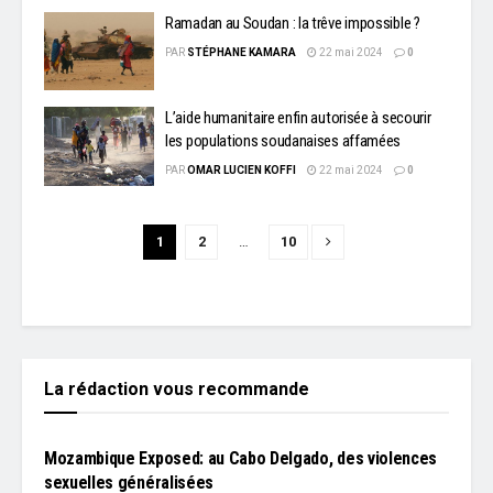
Ramadan au Soudan : la trêve impossible ?
PAR
STÉPHANE KAMARA
22 mai 2024
0
L’aide humanitaire enfin autorisée à secourir
les populations soudanaises affamées
PAR
OMAR LUCIEN KOFFI
22 mai 2024
0
1
2
…
10
La rédaction vous recommande
L'EDITO
Mozambique Exposed: au Cabo Delgado, des violences
sexuelles généralisées