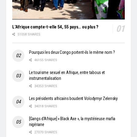
L’Afrique compte-t-elle 54, 55 pays… ou plus ?
51058 SHARES
Pourquoi les deux Congo portent-ils le même nom ?
46155 SHARES
Le tourisme sexuel en Afrique, entre tabous et
instrumentalisation
34353 SHARES
Les présidents africains boudent Volodymyr Zelensky
34018 SHARES
[Gangs d’Afrique] « Black Axe », la mystérieuse mafia
nigériane
27070 SHARES