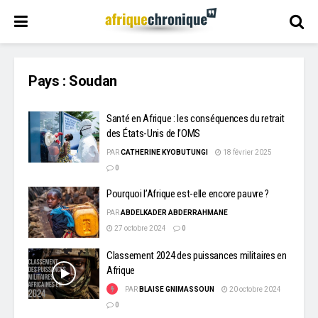
Pays :
Soudan
Santé en Afrique : les conséquences du retrait
des États-Unis de l’OMS
PAR
CATHERINE KYOBUTUNGI
18 février 2025
0
Pourquoi l’Afrique est-elle encore pauvre ?
PAR
ABDELKADER ABDERRAHMANE
27 octobre 2024
0
Classement 2024 des puissances militaires en
Afrique
PAR
BLAISE GNIMASSOUN
20 octobre 2024
0