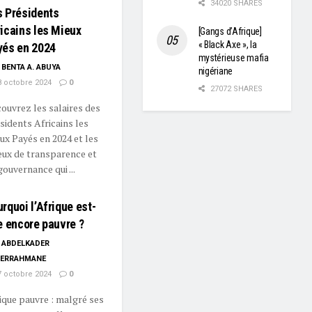
34020 SHARES
s Présidents
icains les Mieux
[Gangs d’Afrique]
« Black Axe », la
yés en 2024
mystérieuse mafia
BENTA A. ABUYA
nigériane
 octobre 2024
0
27072 SHARES
ouvrez les salaires des
sidents Africains les
ux Payés en 2024 et les
eux de transparence et
gouvernance qui ...
rquoi l’Afrique est-
e encore pauvre ?
ABDELKADER
ERRAHMANE
 octobre 2024
0
ique pauvre : malgré ses