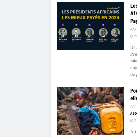
Le
Afr
Pa
PAR
28
Déc
Pré
mie
enj
de 
Pou
ell
PAR
ABD
27
Afr