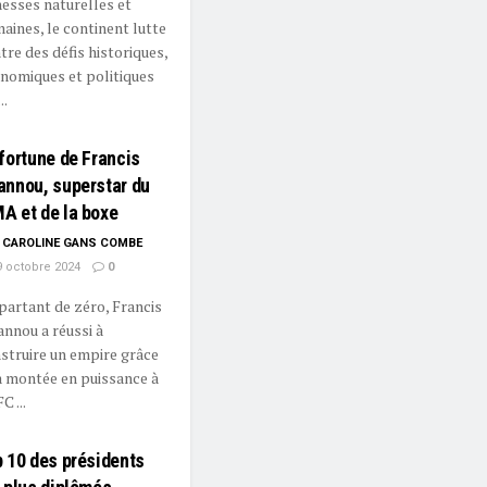
hesses naturelles et
aines, le continent lutte
tre des défis historiques,
nomiques et politiques
..
fortune de Francis
annou, superstar du
A et de la boxe
CAROLINE GANS COMBE
 octobre 2024
0
partant de zéro, Francis
nnou a réussi à
struire un empire grâce
a montée en puissance à
C ...
 10 des présidents