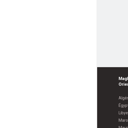
Mag
Orie
Algér
Égyp
Libye
Maro
Maur