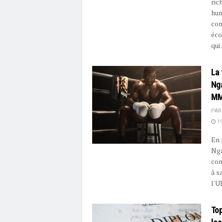
ric
hum
con
éco
qui .
La 
Ng
MM
PAR
19
En 
Nga
con
à s
l'UF
Top