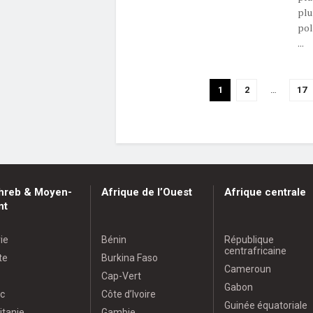
plu
pol
...
1
2
…
17
hreb & Moyen-
Afrique de l’Ouest
Afrique centrale
nt
ie
Bénin
République
centrafricaine
te
Burkina Faso
Cameroun
Cap-Vert
Gabon
c
Côte d’Ivoire
Guinée équatoriale
itanie
Gambie