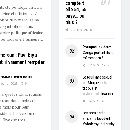
compte-t-
texte politique africain
elle 54, 55
pleine ébullition Le 7
pays… ou
obre 2025 marque une
plus ?
e symbolique dans
51058 SHARES
istoire politique africaine
temporaine. Plusieurs ...
Pourquoi les deux
Congo portent-ils le
eroun : Paul Biya
même nom ?
t-il vraiment rempiler
46156 SHARES
Le tourisme sexuel
OMAR LUCIEN KOFFI
en Afrique, entre
février 2025
0
tabous et
rs que les Camerounais
instrumentalisation
eront dans moins de
34355 SHARES
f mois pour leur
sident, la décision de
Les présidents
africains boudent
 Biya est très ...
Volodymyr Zelensky