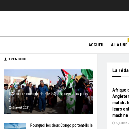
ACCUEIL
À LA UNE
TRENDING
La réd
L'EDITO
Afrique 
L’Afrique compte-t-elle 54, 55 pays… ou plus
Angleter
?
match : 
7 août 2021
leurs en
machine 
5 juillet 
Pourquoi les deux Congo portent-ils le
L'EDITO