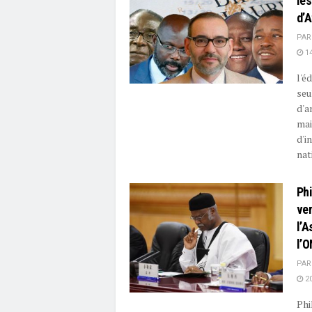
les
d’A
PAR
14
l'é
seu
d'a
mai
d'i
nati
Ph
ver
l’
l’
PAR
20
Phi