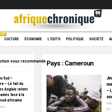
LIVE
CULTURE
ÉCONOMIE
L’EDITO
POLITIQUE
SOCIÉTÉ
A
action vous recommande
Pays :
Cameroun
Jeu
du Sud –
re – Le fait du
re
les Anglais ratent
– L
tames face à la
so
sud-africaine
PAR
2026
7 