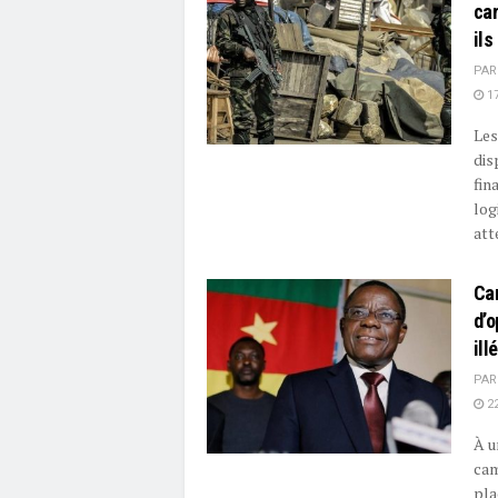
ca
ils
PAR
17
Les
dis
fin
log
att
Cam
d’o
ill
PAR
22
À u
cam
pla