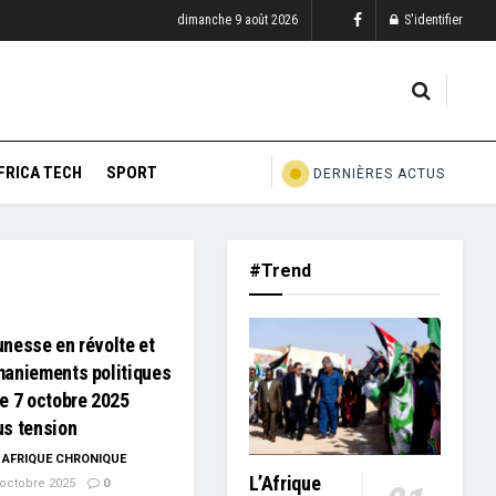
dimanche 9 août 2026
S'identifier
FRICA TECH
SPORT
DERNIÈRES ACTUS
#Trend
nesse en révolte et
maniements politiques
e 7 octobre 2025
us tension
AFRIQUE CHRONIQUE
L’Afrique
octobre 2025
0