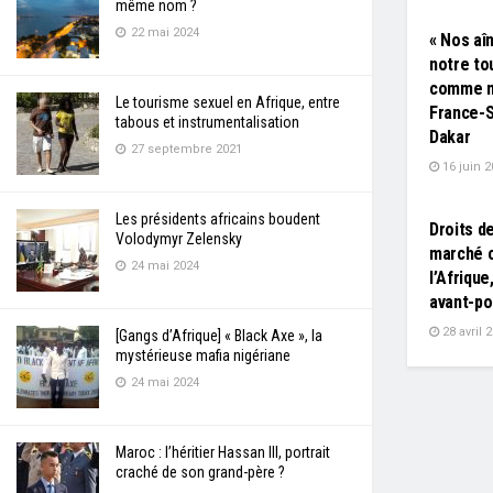
même nom ?
22 mai 2024
« Nos aî
notre to
comme m
Le tourisme sexuel en Afrique, entre
France-S
tabous et instrumentalisation
Dakar
27 septembre 2021
16 juin 2
L'EDITO
Les présidents africains boudent
Droits de
Volodymyr Zelensky
marché c
24 mai 2024
l’Afrique
avant-p
28 avril 
[Gangs d’Afrique] « Black Axe », la
mystérieuse mafia nigériane
24 mai 2024
Maroc : l’héritier Hassan III, portrait
craché de son grand-père ?