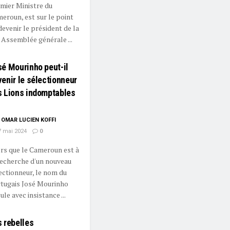
mier Ministre du
eroun, est sur le point
devenir le président de la
 Assemblée générale ...
é Mourinho peut-il
enir le sélectionneur
s Lions indomptables
OMAR LUCIEN KOFFI
 mai 2024
0
rs que le Cameroun est à
recherche d'un nouveau
ectionneur, le nom du
tugais José Mourinho
ule avec insistance ...
 rebelles