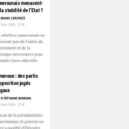
merounais menacent-
 la stabilité de l’Etat ?
MANU LEKUNZE
 mai 2024
0
 rebelles camerounais ne
posent pas de l'unité, du
ancement et de la
istique nécessaires pour
eindre leurs objectifs.
eroun : des partis
pposition jugés
égaux
STÉPHANE KAMARA
 mai 2024
0
n an de la présidentielle
erounaise, le pouvoir en
ce a qualifié d'illégales