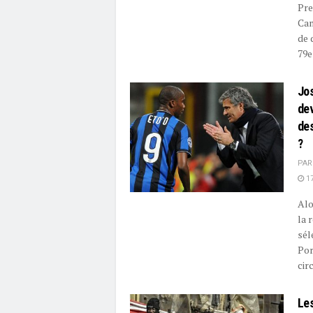
Pre
Cam
de 
79e
Jos
dev
de
?
PAR
17
Alo
la 
sél
Por
circ
Les