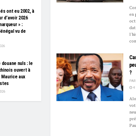
Con
nés ont eu 2002, à
en 
ur d’avoir 2026
oct
arqueur » :
dat
énégal vu de
l'h
con
026
Cam
 douane nuls : le
peu
hinois ouvert à
?
, Maurice aux
PAR
ostes
4 
2026
Alo
vot
neu
pré
Paul