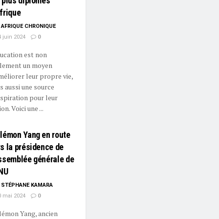
 plus diplômés
frique
AFRIQUE CHRONIQUE
 juin 2024
0
ducation est non
lement un moyen
méliorer leur propre vie,
s aussi une source
nspiration pour leur
on. Voici une ...
ilémon Yang en route
s la présidence de
Assemblée générale de
ONU
STÉPHANE KAMARA
 mai 2024
0
lémon Yang, ancien