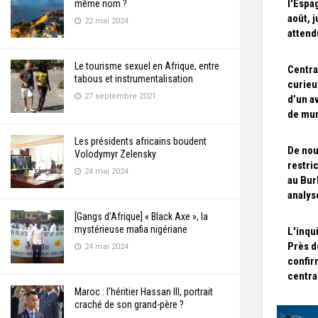
l'Espa
même nom ?
août, 
22 mai 2024
attend
Le tourisme sexuel en Afrique, entre
Centra
tabous et instrumentalisation
curieu
27 septembre 2021
d’un a
de mun
Les présidents africains boudent
De nou
Volodymyr Zelensky
restri
24 mai 2024
au Bur
analys
[Gangs d’Afrique] « Black Axe », la
mystérieuse mafia nigériane
L'inqu
Près d
24 mai 2024
confir
centra
Maroc : l’héritier Hassan III, portrait
craché de son grand-père ?