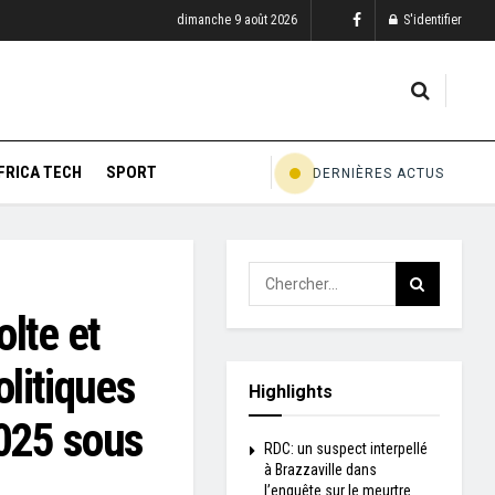
dimanche 9 août 2026
S'identifier
FRICA TECH
SPORT
DERNIÈRES ACTUS
lte et
litiques
Highlights
2025 sous
RDC: un suspect interpellé
à Brazzaville dans
l’enquête sur le meurtre