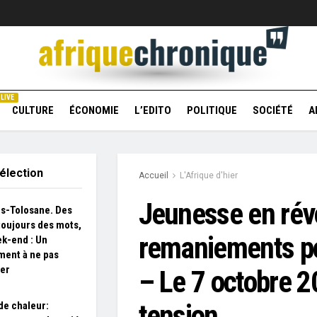
LIVE
CULTURE
ÉCONOMIE
L’EDITO
POLITIQUE
SOCIÉTÉ
A
élection
Accueil
L'Afrique d'hier
Jeunesse en révo
s-Tolosane. Des
toujours des mots,
remaniements po
k-end : Un
ent à ne pas
er
– Le 7 octobre 
tension
e chaleur: