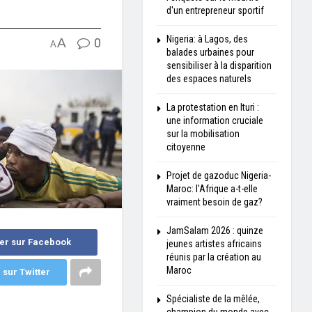
d'un entrepreneur sportif
Nigeria: à Lagos, des
A
0
A
balades urbaines pour
sensibiliser à la disparition
des espaces naturels
La protestation en Ituri :
une information cruciale
sur la mobilisation
citoyenne
Projet de gazoduc Nigeria-
Maroc: l'Afrique a-t-elle
vraiment besoin de gaz?
JamSalam 2026 : quinze
er sur Facebook
jeunes artistes africains
réunis par la création au
Maroc
 sur Twitter
Spécialiste de la mêlée,