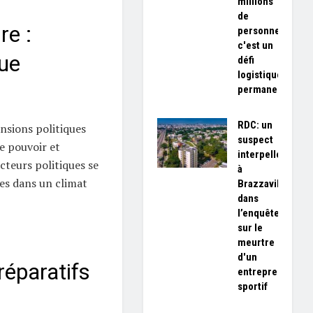
millions
de
re :
personnes,
c'est un
gue
défi
logistique
permanent»
RDC: un
nsions politiques
suspect
e pouvoir et
interpellé
acteurs politiques se
à
es dans un climat
Brazzaville
dans
l’enquête
sur le
meurtre
d'un
réparatifs
entrepreneur
sportif