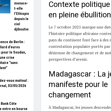
Contexte politique
menace-
t-elle
en pleine ébullition
l’Ethiopie
depuis le
ciel
Le 7 octobre 2025 marque une dat
djiboutien ?
l’histoire politique africaine cont
pays du continent font face à de
ence de Berlin :
contestation populaire portés par
lliard d’euros
 pour le Soudan,
désireuse de changement et de mei
 une crise
perspectives d’avenir.
taire “sans
dent”
Madagascar : La 
dez-vous matinal :
manifeste pour le
rnal, 03/05/2026
changement
 Bank Côte
À Madagascar, les jeunes descend
re entre en bourse