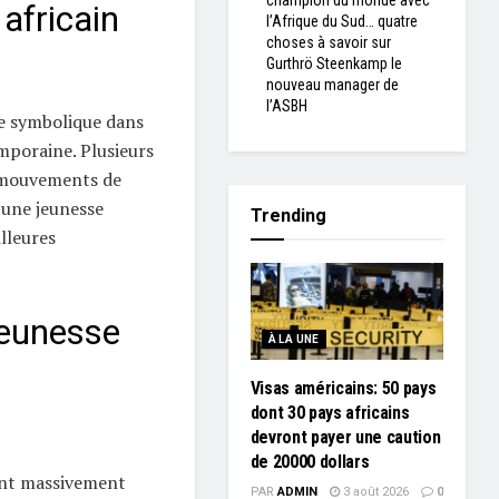
champion du monde avec
 africain
l’Afrique du Sud… quatre
choses à savoir sur
Gurthrö Steenkamp le
nouveau manager de
l’ASBH
e symbolique dans
emporaine. Plusieurs
s mouvements de
 une jeunesse
Trending
lleures
jeunesse
À LA UNE
Visas américains: 50 pays
dont 30 pays africains
devront payer une caution
de 20000 dollars
ent massivement
PAR
ADMIN
3 août 2026
0