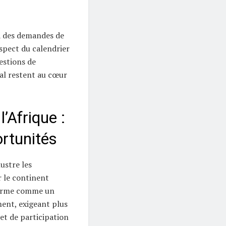
 à des demandes de
espect du calendrier
estions de
al restent au cœur
’Afrique :
ortunités
ustre les
 le continent
ffirme comme un
ent, exigeant plus
 et de participation