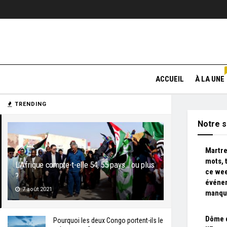
ACCUEIL
À LA UNE
TRENDING
Notre s
Martre
mots, 
L’Afrique compte-t-elle 54, 55 pays… ou plus
ce wee
?
événem
7 août 2021
manqu
Dôme d
Pourquoi les deux Congo portent-ils le