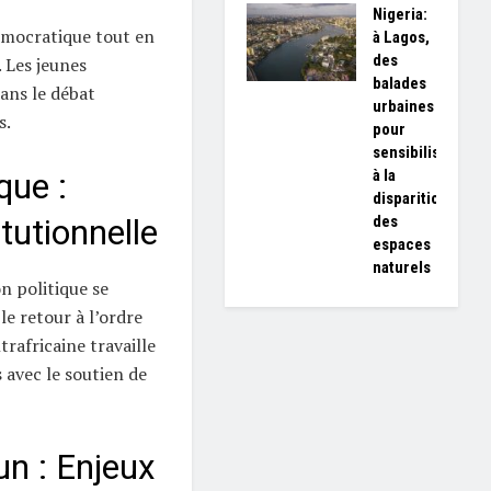
Nigeria:
émocratique tout en
à Lagos,
des
 Les jeunes
balades
ans le débat
urbaines
s.
pour
sensibiliser
à la
que :
disparition
des
tutionnelle
espaces
naturels
n politique se
le retour à l’ordre
rafricaine travaille
s avec le soutien de
n : Enjeux