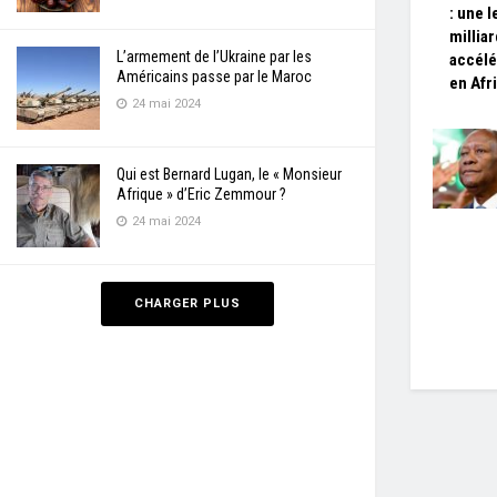
: une 
millia
L’armement de l’Ukraine par les
accélé
Américains passe par le Maroc
en Afr
24 mai 2024
Qui est Bernard Lugan, le « Monsieur
Afrique » d’Eric Zemmour ?
24 mai 2024
CHARGER PLUS