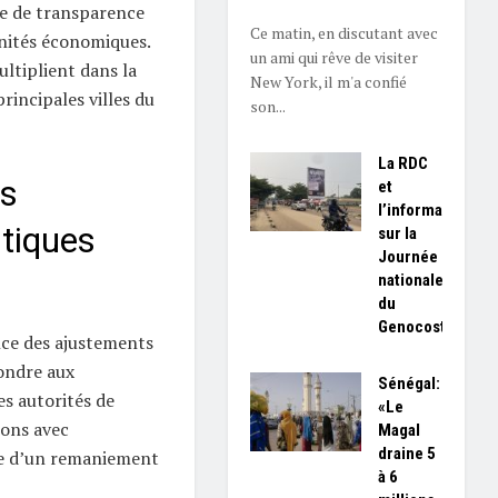
ge de transparence
Ce matin, en discutant avec
unités économiques.
un ami qui rêve de visiter
ltiplient dans la
New York, il m'a confié
rincipales villes du
son...
La RDC
es
et
l’information
tiques
sur la
Journée
nationale
du
Genocost
ce des ajustements
ondre aux
Sénégal:
es autorités de
«Le
ions avec
Magal
draine 5
vue d’un remaniement
à 6