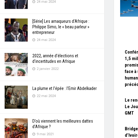
24 mai 2024
[Série] Les arnaqueurs d’Afrique :
Philippe Simo, le « beau parleur »
entrepreneur
24 mai 2024
Confér
2022, année d’élections et
1,5 mi
d’incertitudes en Afrique
promis
2 janvier 2022
face à
humani
précé
La plume et l’épée : l’Emir Abdelkader
22 mai 2024
Le ren
Le Jou
GMT
D’où viennent les meilleures dattes
d’Afrique ?
Bridge
9 mai 2021
d’Ivoi