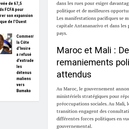
dans les rues pour exiger davanta
levée de 67,5
rds FCFA pour
politique et de meilleures opport
rer son expansion
Les manifestations pacifiques se mu
ique de l’Ouest
capitale Antananarivo et dans les p
pays.
Comment
la Côte
Maroc et Mali : D
d’Ivoire
a refusé
remaniements poli
d’extrader
les
attendus
détenus
maliens
vers
Au Maroc, le gouvernement annon
Bamako
ministériels stratégiques pour rép
préoccupations sociales. Au Mali, l
transition engagent des consultat
différentes forces politiques en 
gouvernemental.