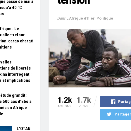
gne passe de mai à
jusqu'à 40 °C
us
Dans
L'Afrique d'hier
,
Politique
frique : Le
x aller-retour
vion-cargo chargé
itions
velles
ctions de libertés
kina interrogent :
e et implications
iétude grandit :
1.2k
1.7k
e 500 cas d'Ebola
Partag
ACTIONS
VIEWS
més en Afrique
le
Partager
L’OTAN