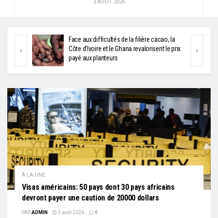
3 AOÛT 2026
es pays
Face aux difficultés de la filière cacao, la
e la
Côte d’Ivoire et le Ghana revalorisent le prix
payé aux planteurs
À LA UNE
Visas américains: 50 pays dont 30 pays africains
devront payer une caution de 20000 dollars
PAR
ADMIN
3 août 2026
0