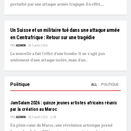
perturbé par une attaque armée tragique. En effet,...
Un Suisse et un militaire tué dans une attaque armée
L'EDITO
en Centrafrique : Retour sur une tragédie
PAR
ADMIN
3 août 2026
La nouvelle a fait l'effet d'une bombe. Il ne s'agit pas
seulement d'une attaque isolée, mais d'un...
Politique
ALL
POLITIQUE
L'EDITO
JamSalam 2026 : quinze jeunes artistes africains réunis
par la création au Maroc
PAR
ADMIN
3 août 2026
0
En plein cœur du Maroc, une révolution artistique prend