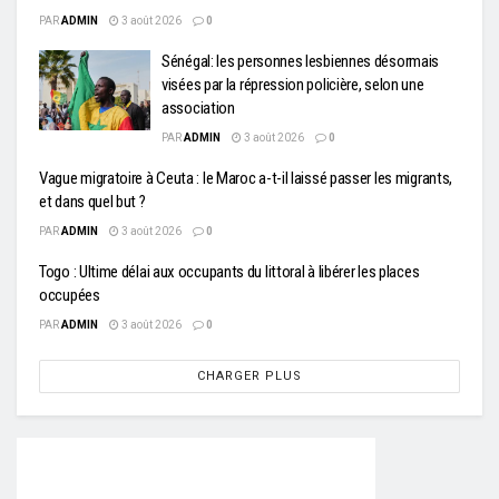
PAR
ADMIN
3 août 2026
0
Sénégal: les personnes lesbiennes désormais
visées par la répression policière, selon une
association
PAR
ADMIN
3 août 2026
0
Vague migratoire à Ceuta : le Maroc a-t-il laissé passer les migrants,
et dans quel but ?
PAR
ADMIN
3 août 2026
0
Togo : Ultime délai aux occupants du littoral à libérer les places
occupées
PAR
ADMIN
3 août 2026
0
CHARGER PLUS