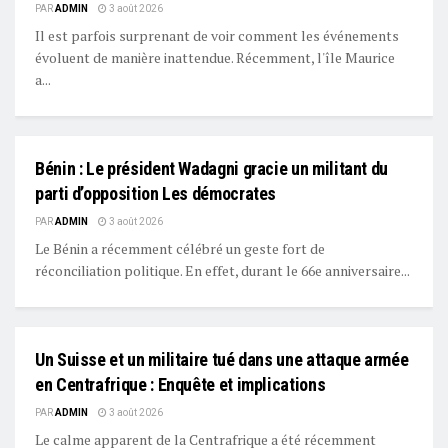
PAR
ADMIN
3 août 2026
Il est parfois surprenant de voir comment les événements
évoluent de manière inattendue. Récemment, l'île Maurice
a...
Bénin : Le président Wadagni gracie un militant du
L'EDITO
parti d’opposition Les démocrates
PAR
ADMIN
3 août 2026
Le Bénin a récemment célébré un geste fort de
réconciliation politique. En effet, durant le 66e anniversaire...
Un Suisse et un militaire tué dans une attaque armée
L'EDITO
en Centrafrique : Enquête et implications
PAR
ADMIN
3 août 2026
Le calme apparent de la Centrafrique a été récemment