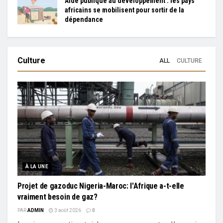
Aide publique au développement : les pays
africains se mobilisent pour sortir de la
dépendance
Culture
ALL
CULTURE
À LA UNE
Projet de gazoduc Nigeria-Maroc: l'Afrique a-t-elle
vraiment besoin de gaz?
PAR
ADMIN
3 août 2026
0