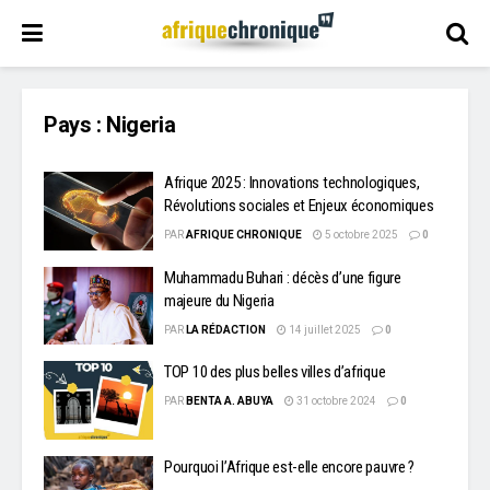
Pays :
Nigeria
Afrique 2025 : Innovations technologiques,
Révolutions sociales et Enjeux économiques
PAR
AFRIQUE CHRONIQUE
5 octobre 2025
0
Muhammadu Buhari : décès d’une figure
majeure du Nigeria
PAR
LA RÉDACTION
14 juillet 2025
0
TOP 10 des plus belles villes d’afrique
PAR
BENTA A. ABUYA
31 octobre 2024
0
Pourquoi l’Afrique est-elle encore pauvre ?