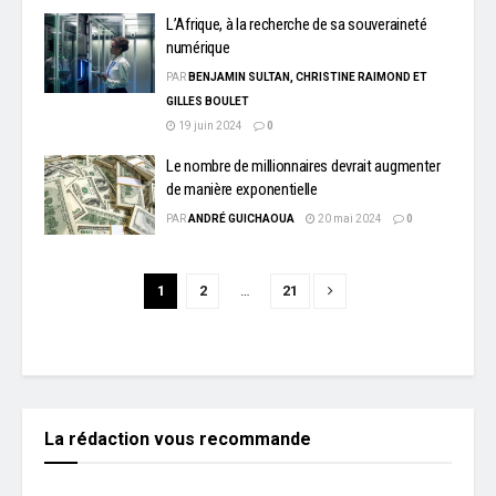
L’Afrique, à la recherche de sa souveraineté
numérique
PAR
BENJAMIN SULTAN, CHRISTINE RAIMOND ET
GILLES BOULET
19 juin 2024
0
Le nombre de millionnaires devrait augmenter
de manière exponentielle
PAR
ANDRÉ GUICHAOUA
20 mai 2024
0
1
2
…
21
La rédaction vous recommande
L'EDITO