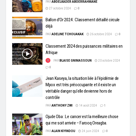
PAR
ABDELKADER ABDERRAHMANE
27 octobre 2024
0
Ballon d’Or 2024 : Classement détaillé circule
déjà
PAR
ADELINE TCHOUAKAK
26 octobre 2024
0
Classement 2024 des puissances militaires en
Afrique
PAR
BLAISE GNIMASSOUN
20 octobre 2024
0
Jean Kaseya, la situation liée à l’épidémie de
Mpox est très préoccupante et il existe un
véritable danger qu’elle devienne hors de
contrôle
PAR
ANTHONY ZWI
14 août 2024
1
Ojude Oba : Le cancer est la meilleure chose
qui me soit arrivée – Farooq Oreagba.
PAR
ALAIN KIYINDOU
24 juin 2024
0