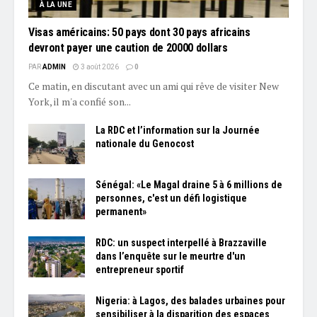
À LA UNE
Visas américains: 50 pays dont 30 pays africains
devront payer une caution de 20000 dollars
PAR
ADMIN
3 août 2026
0
Ce matin, en discutant avec un ami qui rêve de visiter New
York, il m'a confié son...
La RDC et l’information sur la Journée
nationale du Genocost
Sénégal: «Le Magal draine 5 à 6 millions de
personnes, c'est un défi logistique
permanent»
RDC: un suspect interpellé à Brazzaville
dans l’enquête sur le meurtre d'un
entrepreneur sportif
Nigeria: à Lagos, des balades urbaines pour
sensibiliser à la disparition des espaces