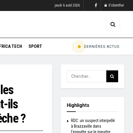
jeudi 6 août 2026
S'identifier
FRICA TECH
SPORT
DERNIÈRES ACTUS
 les
-ils
Highlights
êche ?
RDC: un suspect interpellé
à Brazzaville dans
l’enquête sur le meurtre