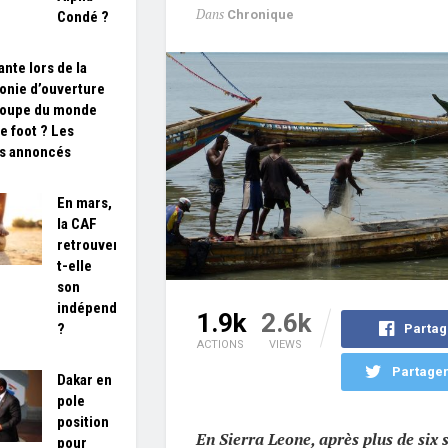
Dans
Chronique
Condé ?
ante lors de la
nie d’ouverture
Coupe du monde
e foot ? Les
es annoncés
En mars,
la CAF
retrouvera-
t-elle
son
indépendance
1.9k
2.6k
?
Partag
ACTIONS
VIEWS
Partager
Dakar en
pole
position
En Sierra Leone, après plus de six
pour