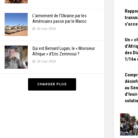
Rappor
L’armement de l’Ukraine par les
transn
Américains passe par le Maroc
s'acce
24 mai 2024
Un « c
d'Afriq
Qui est Bernard Lugan, le « Monsieur
des Di
Afrique » d’Eric Zemmour ?
1/16e 
24 mai 2024
Compr
désinf
CHARGER PLUS
au Sén
d'Ivoir
soluti