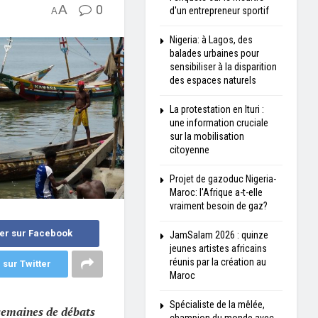
A
0
d'un entrepreneur sportif
A
Nigeria: à Lagos, des
balades urbaines pour
sensibiliser à la disparition
des espaces naturels
La protestation en Ituri :
une information cruciale
sur la mobilisation
citoyenne
Projet de gazoduc Nigeria-
Maroc: l'Afrique a-t-elle
vraiment besoin de gaz?
er sur Facebook
JamSalam 2026 : quinze
jeunes artistes africains
réunis par la création au
 sur Twitter
Maroc
Spécialiste de la mêlée,
 semaines de débats