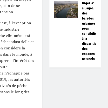
Nigeria:
, afin de se
à Lagos,
 tension.
des
balades
uest, à l’exception
urbaines
pour
ne industrie
sensibiliser
êche elle-même est
à la
êche industrielle et
disparition
on considère la
des
espaces
s dans le monde, à
naturels
mprend l’intérêt des
toute
one n’échappe pas
2019, les autorités
tivités de pêche
ssons le long des