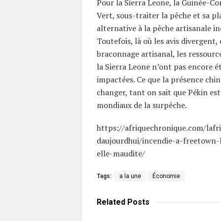
Pour la Sierra Leone, la Guinée-Co
Vert, sous-traiter la pêche et sa pl
alternative à la pêche artisanale i
Toutefois, là où les avis divergent,
braconnage artisanal, les ressourc
la Sierra Leone n’ont pas encore 
impactées. Ce que la présence chin
changer, tant on sait que Pékin es
mondiaux de la surpêche.
https://afriquechronique.com/lafr
daujourdhui/incendie-a-freetown-l
elle-maudite/
Tags:
a la une
Économie
Related
Posts