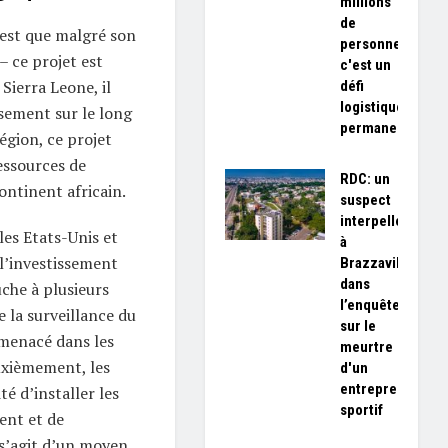
millions
de
’est que malgré son
personnes,
 – ce projet est
c'est un
Sierra Leone, il
défi
logistique
ssement sur le long
permanent»
égion, ce projet
essources de
RDC: un
ontinent africain.
suspect
interpellé
 les Etats-Unis et
à
l’investissement
Brazzaville
dans
uche à plusieurs
l’enquête
e la surveillance du
sur le
enacé dans les
meurtre
euxièmement, les
d'un
entrepreneur
é d’installer les
sportif
ent et de
 s’agit d’un moyen