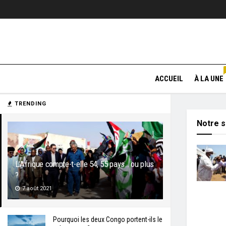
ACCUEIL
À LA UNE
TRENDING
Notre s
L’Afrique compte-t-elle 54, 55 pays… ou plus
?
7 août 2021
Pourquoi les deux Congo portent-ils le