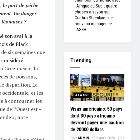
champion du monde avec
, le port de pêche
l’Afrique du Sud… quatre
choses à savoir sur
ement. Un danger
Gurthrö Steenkamp le
-léonaises ?
nouveau manager de
l’ASBH
é son aval à la
ois de Black
s de six semaines que
, considéré
Trending
on Greenpeace, la
ces de poissons,
de disparition. La
 occidentale, et les
À LA UNE
e à contourner les
ue de l’Ouest est «
Visas américains: 50 pays
dont 30 pays africains
onde », note
devront payer une caution
de 20000 dollars
PAR
ADMIN
3 août 2026
0
Maada Bio qui s’était