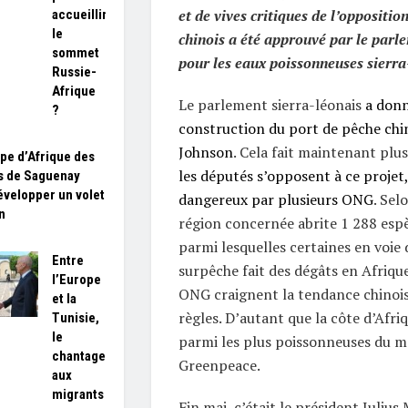
et de vives critiques de l’opposition
accueillir
le
chinois a été approuvé par le parl
sommet
pour les eaux poissonneuses sierra
Russie-
Afrique
Le parlement sierra-léonais
a donn
?
construction du port de pêche chin
Johnson
. Cela fait maintenant plu
pe d’Afrique des
les députés s’opposent à ce projet
s de Saguenay
évelopper un volet
dangereux par plusieurs ONG
. Sel
n
région concernée abrite 1 288 espè
parmi lesquelles certaines en voie 
Entre
surpêche fait des dégâts en Afrique
l’Europe
ONG craignent la tendance chinois
et la
règles. D’autant que la côte d’Afriq
Tunisie,
le
parmi les plus poissonneuses du m
chantage
Greenpeace.
aux
migrants
Fin mai, c’était le président Julius 