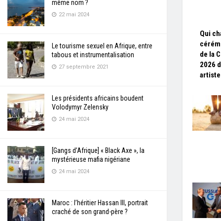
même nom ?
22 mai 2024
Qui ch
cérémo
Le tourisme sexuel en Afrique, entre
de la 
tabous et instrumentalisation
2026 d
27 septembre 2021
artist
Les présidents africains boudent
Volodymyr Zelensky
24 mai 2024
[Gangs d’Afrique] « Black Axe », la
mystérieuse mafia nigériane
24 mai 2024
Maroc : l’héritier Hassan III, portrait
craché de son grand-père ?