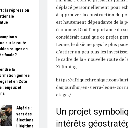
déplacé personnellement pour exh
t : la répression
à approuver la construction du por
ationale
est hautement dépendante de la p
ntue
économie. D’où l’importance du suj
considérait aussi que ce projet per
hampion »
ue sur la route
Leone, le dixième pays le plus pau
ables rouges en
d’attirer un peu plus les investiss
de finale?
le cadre de la « nouvelle route de l
Xi Jinping.
endre la
ormation genrée
https://afriquechronique.com/lafr
égal et en Côte
daujourdhui/en-sierra-leone-corru
e : enjeux et
ons
etages/
Algérie :
Un projet symboli
vers des
élections
intérêts géostraté
illégitimes ?