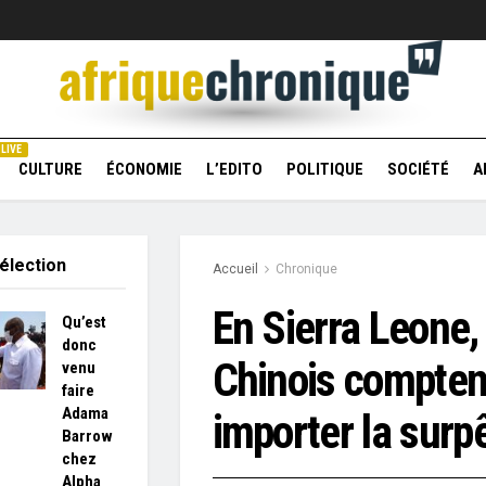
LIVE
CULTURE
ÉCONOMIE
L’EDITO
POLITIQUE
SOCIÉTÉ
A
élection
Accueil
Chronique
En Sierra Leone,
Qu’est
donc
Chinois comptent
venu
faire
Adama
importer la surp
Barrow
chez
Alpha