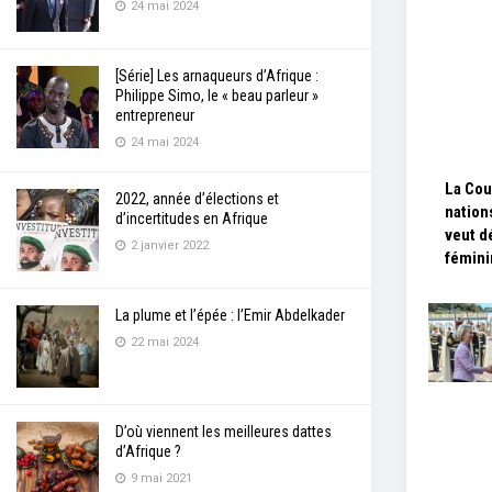
24 mai 2024
[Série] Les arnaqueurs d’Afrique :
Philippe Simo, le « beau parleur »
entrepreneur
24 mai 2024
La Cou
2022, année d’élections et
nation
d’incertitudes en Afrique
veut d
2 janvier 2022
fémini
La plume et l’épée : l’Emir Abdelkader
22 mai 2024
D’où viennent les meilleures dattes
d’Afrique ?
9 mai 2021