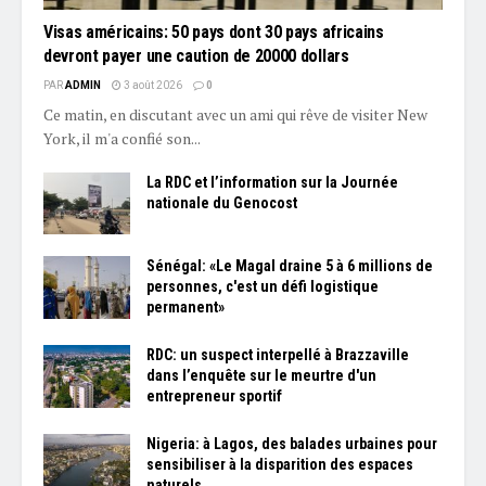
Visas américains: 50 pays dont 30 pays africains
devront payer une caution de 20000 dollars
PAR
ADMIN
3 août 2026
0
Ce matin, en discutant avec un ami qui rêve de visiter New
York, il m'a confié son...
La RDC et l’information sur la Journée
nationale du Genocost
Sénégal: «Le Magal draine 5 à 6 millions de
personnes, c'est un défi logistique
permanent»
RDC: un suspect interpellé à Brazzaville
dans l’enquête sur le meurtre d'un
entrepreneur sportif
Nigeria: à Lagos, des balades urbaines pour
sensibiliser à la disparition des espaces
naturels