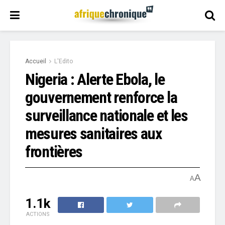
Accueil
L'Edito
Nigeria : Alerte Ebola, le
gouvernement renforce la
surveillance nationale et les
mesures sanitaires aux
frontières
A
A
1.1k
ACTIONS