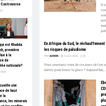
 Controverse
Il 
com
26
sci
not
mal
pal
E
En Afrique du Sud, le réchauffement
qui est Khalida
les risques de paludisme
ch, première
ue à la
PAR
ADMIN
2 août 2026
0
ce de
Vous souvenez-vous de ces jours où l'on se 
lée nationale?
météo pour briser la glace ? Aujourd'hui, ...
t 2026
Ebo
cueille une
CDC
ce de haut
pro
r la
plu
nce, les minerais