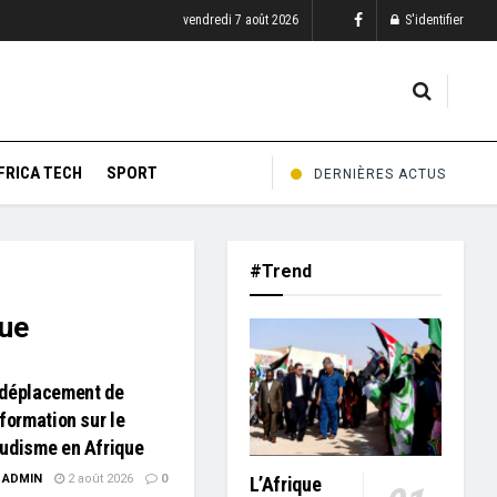
vendredi 7 août 2026
S'identifier
FRICA TECH
SPORT
DERNIÈRES ACTUS
#Trend
que
 déplacement de
nformation sur le
ludisme en Afrique
ADMIN
2 août 2026
0
L’Afrique