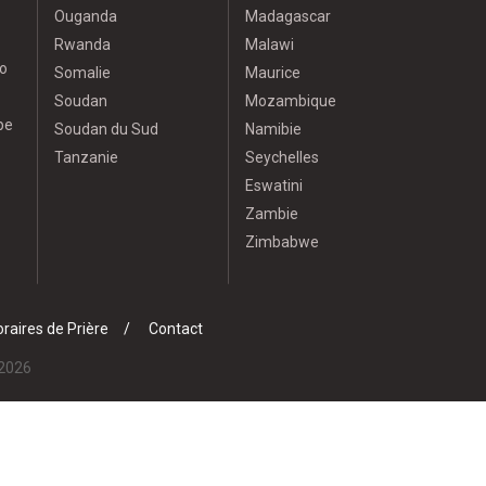
Ouganda
Madagascar
Rwanda
Malawi
o
Somalie
Maurice
Soudan
Mozambique
pe
Soudan du Sud
Namibie
Tanzanie
Seychelles
Eswatini
Zambie
Zimbabwe
raires de Prière
Contact
 2026