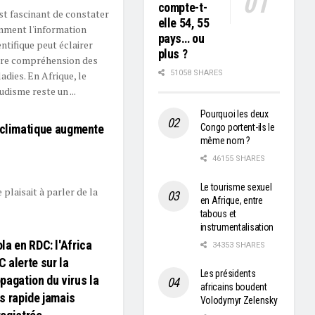
compte-t-
est fascinant de constater
elle 54, 55
ment l'information
pays… ou
entifique peut éclairer
plus ?
re compréhension des
51058 SHARES
adies. En Afrique, le
udisme reste un ...
Pourquoi les deux
 climatique augmente
Congo portent-ils le
même nom ?
46155 SHARES
Le tourisme sexuel
plaisait à parler de la
en Afrique, entre
tabous et
instrumentalisation
la en RDC: l'Africa
34353 SHARES
 alerte sur la
Les présidents
pagation du virus la
africains boudent
s rapide jamais
Volodymyr Zelensky