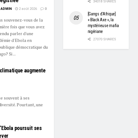
egistrée
34018 SHARES
ADMIN
2 août 2026
0
[Gangs d’Afrique]
s souvenez-vous de la
« Black Axe », la
mystérieuse mafia
nière fois que vous avez
nigériane
endu parler d'une
démie d'Ebola en
27070 SHARES
ublique démocratique du
o? Si ...
 climatique augmente
se souvent à ses
iversité. Pourtant, une
’Ebola poursuit ses
lever