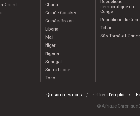
République
n-Orient
Ghana
démocratique du
Congo
ie
Guinée Conakry
République du Cong
Guinée-Bissau
Tchad
Liberia
São Tomé-et-Princi
Mali
Niger
Nigeria
Sénégal
Sierra Leone
Togo
Qui sommes nous
Offres d’emploi
Ho
© Afrique Chronique