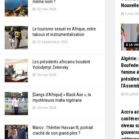
même nom ?
Nouvelle
22 mai 2024
7 mai 20
Le tourisme sexuel en Afrique, entre
tabous et instrumentalisation
27 septembre 2021
À LA UN
Algérie: 
Les présidents africains boudent
Boufede
Volodymyr Zelensky
femme él
24 mai 2024
présiden
l'Assemb
30 juille
[Gangs d’Afrique] « Black Axe », la
L'EDITO
mystérieuse mafia nigériane
24 mai 2024
Accra ac
conféren
niveau su
Maroc : l’héritier Hassan III, portrait
gouverna
craché de son grand-père ?