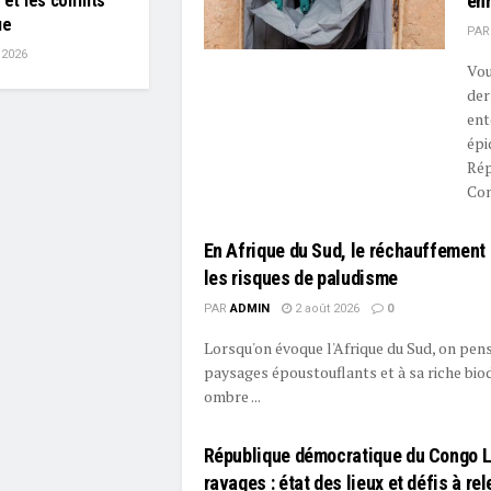
enr
 et les conflits
ue
PAR
t 2026
Vou
der
ent
épi
Rép
Cong
En Afrique du Sud, le réchauffement
les risques de paludisme
PAR
ADMIN
2 août 2026
0
Lorsqu'on évoque l'Afrique du Sud, on pen
paysages époustouflants et à sa riche biod
ombre ...
République démocratique du Congo L
ravages : état des lieux et défis à re