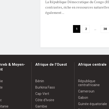
La République Démocratique du Congo (RD
contrastes, riche en ressources naturelles 
également ...
1
2
…
38
hreb & Moyen-
Afrique de l’Ouest
Afrique centrale
nt
ie
Bénin
République
centrafricaine
te
Burkina Faso
Cameroun
Cap-Vert
Gabon
c
Côte d’Ivoire
Guinée équatoriale
itanie
Gambie