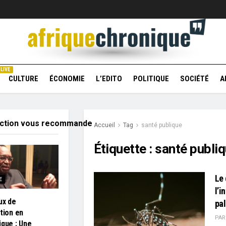
LIVE
CULTURE
ÉCONOMIE
L’EDITO
POLITIQUE
SOCIÉTÉ
A
action vous recommande
Accueil
Tag
santé publique
Étiquette :
santé publi
Le
E
l’i
ux de
pa
ation en
PAR
ique : Une