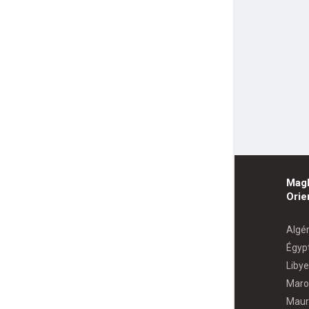
Mag
Orie
Algér
Égyp
Libye
Maro
Maur