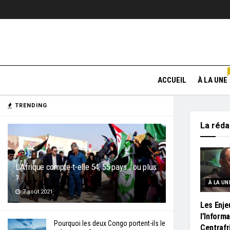
ACCUEIL
À LA UNE
TRENDING
La réd
L’Afrique compte-t-elle 54, 55 pays… ou plus
?
À LA UN
7 août 2021
Les Enje
l’Inform
Pourquoi les deux Congo portent-ils le
Centrafr