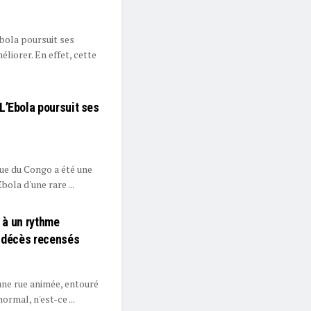
bola poursuit ses
éliorer. En effet, cette
L’Ebola poursuit ses
que du Congo a été une
ola d'une rare ...
e à un rythme
7 décès recensés
une rue animée, entouré
ormal, n'est-ce ...