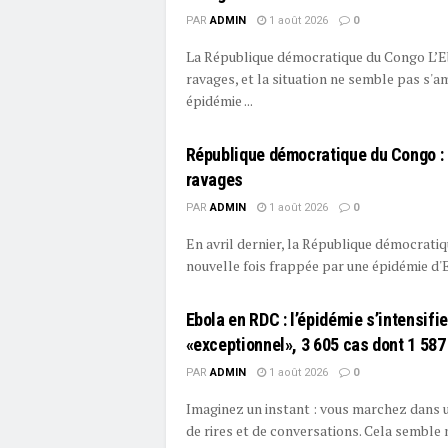
PAR
ADMIN
1 août 2026
0
La République démocratique du Congo L’E
ravages, et la situation ne semble pas s'am
épidémie ...
République démocratique du Congo : 
ravages
PAR
ADMIN
1 août 2026
0
En avril dernier, la République démocrati
nouvelle fois frappée par une épidémie d'Eb
Ebola en RDC : l’épidémie s’intensifi
«exceptionnel», 3 605 cas dont 1 58
PAR
ADMIN
1 août 2026
0
Imaginez un instant : vous marchez dans 
de rires et de conversations. Cela semble n