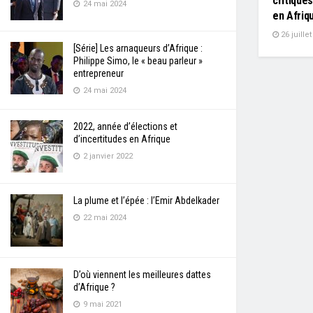
critiques
24 mai 2024
en Afriq
26 juille
[Série] Les arnaqueurs d’Afrique :
Philippe Simo, le « beau parleur »
entrepreneur
24 mai 2024
2022, année d’élections et
d’incertitudes en Afrique
2 janvier 2022
La plume et l’épée : l’Emir Abdelkader
22 mai 2024
D’où viennent les meilleures dattes
d’Afrique ?
9 mai 2021