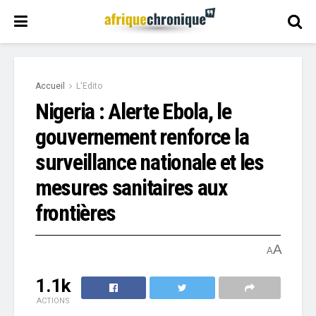
Accueil
L'Edito
Nigeria : Alerte Ebola, le
gouvernement renforce la
surveillance nationale et les
mesures sanitaires aux
frontières
A
A
1.1k
ACTIONS