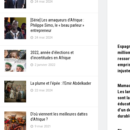
24 mai 2024
[Série] Les arnaqueurs d’Afrique :
Philippe Simo, le « beau parleur »
entrepreneur
24 mai 2024
Espagn
millio
2022, année d’élections et
d’incertitudes en Afrique
ressor
empris
2 janvier 2022
injust
La plume et l’épée : l’Emir Abdelkader
Mamad
22 mai 2024
Les la
sont la
éducat
d’un 
D’où viennent les meilleures dattes
durabl
d’Afrique ?
9 mai 2021