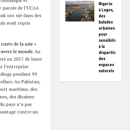
économique et
Nigeria:
e-parole de l’UCAA
à Lagos,
ank ont nié dans des
des
balades
is avait repris
urbaines
pour
sensibiliser
 route de la soie »
à la
travers le monde.
Au
disparition
pté en 2017 de louer
des
espaces
r l’entreprise
naturels
ldings pendant 99
ollars. Au Pakistan,
port maritime, des
ines, des dizaines
 du pays n’a pas
chantage contre un