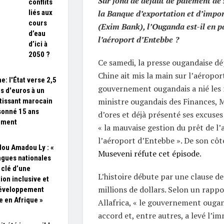
Sur fond de défaut de paiement de 
conflits
liés aux
la Banque d’exportation et d’impo
cours
(Exim Bank), l’Ouganda est-il en p
d’eau
l’aéroport d’Entebbe ?
d’ici à
2050 ?
Ce samedi, la presse ougandaise dép
Chine ait mis la main sur l’aéroport
e: l'État verse 2,5
gouvernement ougandais a nié les 
ns d'euros à un
ministre ougandais des Finances, Ma
tissant marocain
onné 15 ans
d’ores et déjà présenté ses excuse
ement
« la mauvaise gestion du prêt de l
l’aéroport d’Entebbe ». De son côt
ou Amadou Ly : «
Museveni réfute cet épisode
.
ngues nationales
 clé d’une
L’histoire débute par une clause de
ion inclusive et
millions de dollars. Selon un rappo
développement
e en Afrique »
Allafrica, « le gouvernement ougan
accord et, entre autres, a levé l’i