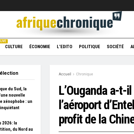
LIVE
CULTURE
ÉCONOMIE
L’EDITO
POLITIQUE
SOCIÉTÉ
A
élection
Accueil
Chronique
L’Ouganda a-t-il
ique du Sud, la
’une nouvelle
l’aéroport d’Ent
e xénophobe : un
 inquiétant
profit de la Chin
 2026: la
ition, du Nord au