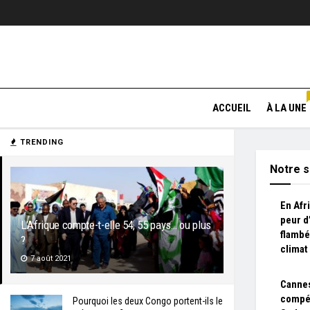
ACCUEIL
À LA UNE
TRENDING
Notre s
En Afr
peur d
L’Afrique compte-t-elle 54, 55 pays… ou plus
flambé
?
climat
7 août 2021
Cannes
compét
Pourquoi les deux Congo portent-ils le