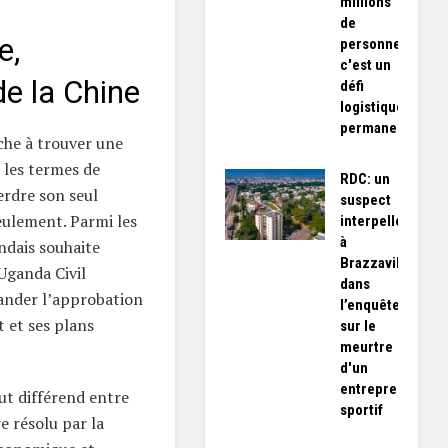
millions
de
e,
personnes,
c'est un
de la Chine
défi
logistique
permanent»
che à trouver une
 les termes de
RDC: un
erdre son seul
suspect
eulement. Parmi les
interpellé
à
ndais souhaite
Brazzaville
’Uganda Civil
dans
ander l’approbation
l’enquête
 et ses plans
sur le
meurtre
d'un
entrepreneur
ut différend entre
sportif
e résolu par la