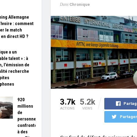
Dans
Chronique
ming Allemagne
’Ivoire : comment
er le match
t en direct HD ?
ique a un
ble talent » : à
n, l’émission de
alité recherche
pites
ophones
920
3.7k
5.2k
Partag
millions
ACTIONS
VIEWS
de
Partager
personnes
confrontées
à des