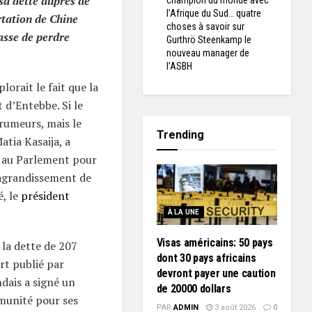
sa dette auprès de
champion du monde avec
l’Afrique du Sud… quatre
rtation de Chine
choses à savoir sur
asse de perdre
Gurthrö Steenkamp le
nouveau manager de
l’ASBH
lorait le fait que la
 d’Entebbe. Si le
rumeurs, mais le
Trending
tia Kasaija, a
s au Parlement pour
’agrandissement de
é, le
président
À LA UNE
Visas américains: 50 pays
 la dette de 207
dont 30 pays africains
rt publié par
devront payer une caution
dais a signé un
de 20000 dollars
mmunité pour ses
PAR
ADMIN
3 août 2026
0