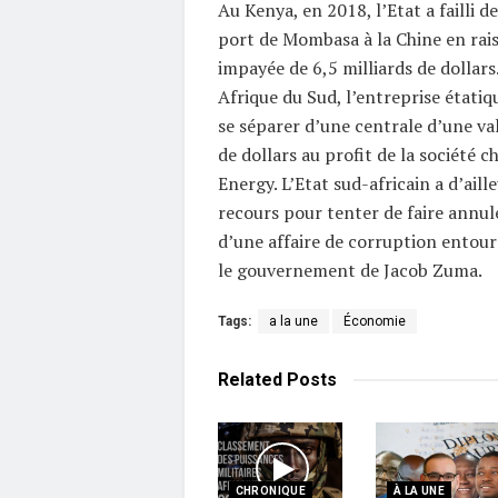
Au Kenya, en 2018, l’Etat a failli 
port de Mombasa à la Chine en rai
impayée de 6,5 milliards de dollar
Afrique du Sud, l’entreprise étatiq
se séparer d’une centrale d’une val
de dollars au profit de la société 
Energy. L’Etat sud-africain a d’ail
recours pour tenter de faire annule
d’une affaire de corruption entoura
le gouvernement de Jacob Zuma.
Tags:
a la une
Économie
Related
Posts
CHRONIQUE
À LA UNE