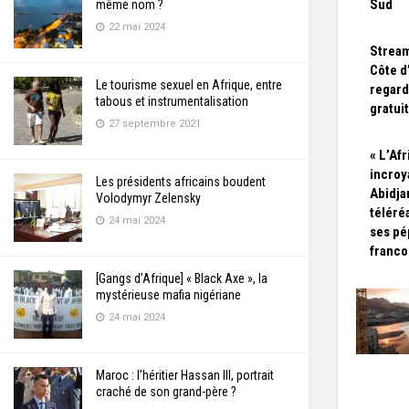
Sud
même nom ?
22 mai 2024
Strea
Côte d
Le tourisme sexuel en Afrique, entre
regard
tabous et instrumentalisation
gratui
27 septembre 2021
« L’Afr
incroya
Les présidents africains boudent
Abidja
Volodymyr Zelensky
téléré
24 mai 2024
ses pé
franc
[Gangs d’Afrique] « Black Axe », la
mystérieuse mafia nigériane
24 mai 2024
Maroc : l’héritier Hassan III, portrait
craché de son grand-père ?