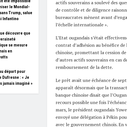
ait été impossible
actifs souverains a soulevé des que
niser le Mondial-
de contrôle et de diligence raisonn
sans Trump, salue
bureaucrates mènent avant d’engag
i Infantino
l’échelle internationale ».
que découvre que
L’Etat ougandais s’était effective
veraineté
contrat d’adhésion au bénéfice de 
ique se mesure
ais en
chinoise, promettant la cession de
atts
d’autres actifs souverains en cas d
remboursement de la dette.
u départ pour
e Dufresne : « Je
Le prêt avait une échéance de sept 
is jamais imaginé »
apparaît désormais que la transact
banque chinoise disait que l’Ougan
recours possible une fois l’échéan
mars, le président ougandais Yowe
envoyé une délégation à Pékin pou
avec le gouvernement chinois. En v