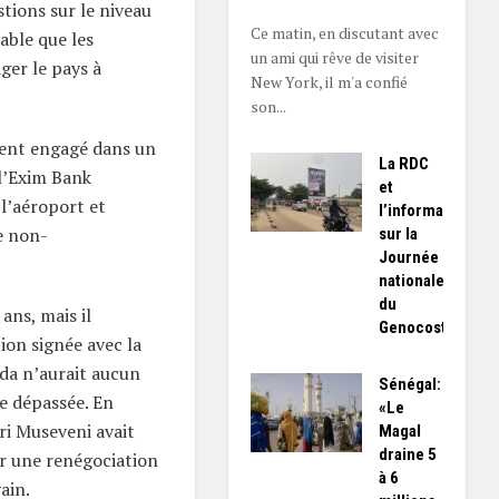
stions sur le niveau
Ce matin, en discutant avec
able que les
un ami qui rêve de visiter
er le pays à
New York, il m'a confié
son...
ment engagé dans un
La RDC
l’Exim Bank
et
 l’aéroport et
l’information
e non-
sur la
Journée
nationale
du
ans, mais il
Genocost
ion signée avec la
da n’aurait aucun
Sénégal:
ce dépassée. En
«Le
ri Museveni avait
Magal
draine 5
r une renégociation
à 6
ain.