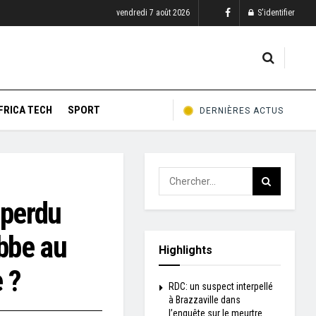
vendredi 7 août 2026
S'identifier
FRICA TECH
SPORT
DERNIÈRES ACTUS
 perdu
ebbe au
Highlights
e ?
RDC: un suspect interpellé
à Brazzaville dans
l’enquête sur le meurtre