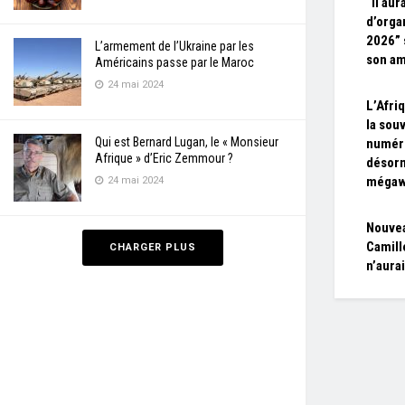
“Il aur
d’orga
2026” 
L’armement de l’Ukraine par les
son am
Américains passe par le Maroc
24 mai 2024
L’Afri
la sou
Qui est Bernard Lugan, le « Monsieur
numér
Afrique » d’Eric Zemmour ?
désorm
mégaw
24 mai 2024
Nouvea
Camill
CHARGER PLUS
n’aura