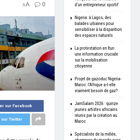
A
0
d'un entrepreneur sportif
A
Nigeria: à Lagos, des
balades urbaines pour
sensibiliser à la disparition
des espaces naturels
La protestation en Ituri :
une information cruciale
sur la mobilisation
citoyenne
Projet de gazoduc Nigeria-
Maroc: l'Afrique a-t-elle
vraiment besoin de gaz?
JamSalam 2026 : quinze
er sur Facebook
jeunes artistes africains
réunis par la création au
 sur Twitter
Maroc
Spécialiste de la mêlée,