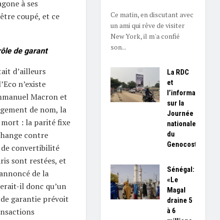
agone à ses
Ce matin, en discutant avec
être coupé, et ce
un ami qui rêve de visiter
New York, il m'a confié
son...
rôle de garant
it d’ailleurs
La RDC
et
’Eco n’existe
l’information
Emmanuel Macron et
sur la
ngement de nom, la
Journée
mort : la parité fixe
nationale
du
échange contre
Genocost
de convertibilité
ris sont restées, et
Sénégal:
 annoncé de la
«Le
erait-il donc qu’un
Magal
 de garantie prévoit
draine 5
à 6
ansactions