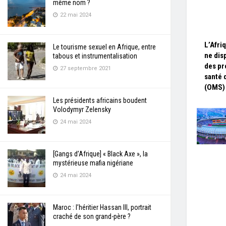
même nom ?
22 mai 2024
L’Afri
Le tourisme sexuel en Afrique, entre
ne dis
tabous et instrumentalisation
des pr
27 septembre 2021
santé 
(OMS)
Les présidents africains boudent
Volodymyr Zelensky
24 mai 2024
[Gangs d’Afrique] « Black Axe », la
mystérieuse mafia nigériane
24 mai 2024
Maroc : l’héritier Hassan III, portrait
craché de son grand-père ?