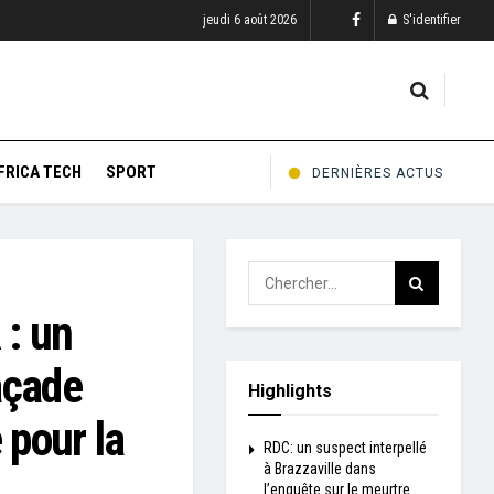
jeudi 6 août 2026
S'identifier
FRICA TECH
SPORT
DERNIÈRES ACTUS
 : un
açade
Highlights
 pour la
RDC: un suspect interpellé
à Brazzaville dans
l’enquête sur le meurtre