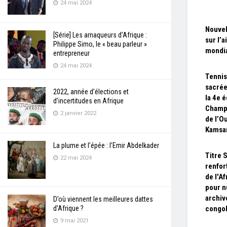
24 mai 2024
Nouvel
[Série] Les arnaqueurs d’Afrique :
sur l’
Philippe Simo, le « beau parleur »
mondia
entrepreneur
24 mai 2024
Tennis
sacré
2022, année d’élections et
la 4e é
d’incertitudes en Afrique
Champi
2 janvier 2022
de l’O
Kamsa
La plume et l’épée : l’Emir Abdelkader
Titre 
22 mai 2024
renfor
de l'A
pour n
archiv
D’où viennent les meilleures dattes
d’Afrique ?
congol
9 mai 2021