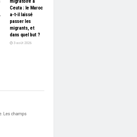
n
migratoire à
Ceuta : le Maroc
…
a-t-il laissé
passer les
migrants, et
dans quel but ?
3 août 2026
e.
Les champs