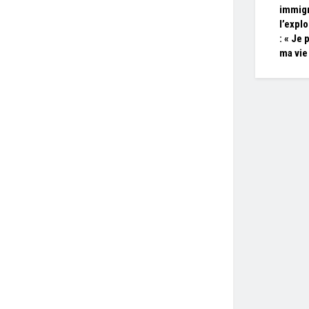
immigr
l’expl
: « Je 
ma vie