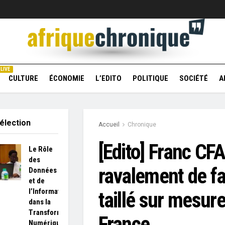
LIVE
CULTURE
ÉCONOMIE
L’EDITO
POLITIQUE
SOCIÉTÉ
A
élection
Accueil
Chronique
[Edito] Franc CFA
Le Rôle
des
ravalement de f
Données
et de
l’Information
taillé sur mesure
dans la
Transformation
France
Numérique