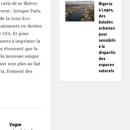
ravis de se libérer
Nigeria:
à Lagos,
verse : lorsque Paris
des
 de la zone Eco
balades
paiements en devises
urbaines
e CFA. Et pour
pour
sensibiliser
nuera à imprimer la
à la
as étonnant que la
disparition
 la monnaie unique
des
nt non plus au fait
espaces
ia, freinent des
naturels
L'EDITO
Vague