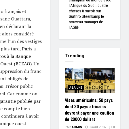
champion du monde avec
l’Afrique du Sud… quatre
s français et
choses à savoir sur
Gurthrö Steenkamp le
ssane Ouattara,
nouveau manager de
en déclarant la
l’ASBH
t alors considéré
mme l’un des vestiges
 plus tard,
Paris a
Trending
uros à la Banque
 l’Ouest (BCEAO)
. Un
suppression du franc
ant obligés de
au Trésor public
À LA UNE
œil. Car comme on
Visas américains: 50 pays
arantie publiée par
dont 30 pays africains
nce compte bien
devront payer une caution
 continuera à avoir
de 20000 dollars
 unique ouest-
PAR
ADMIN
3 août 2026
0