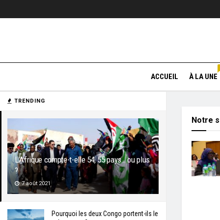
ACCUEIL
À LA UNE
TRENDING
Notre s
L’Afrique compte-t-elle 54, 55 pays… ou plus
?
7 août 2021
Pourquoi les deux Congo portent-ils le