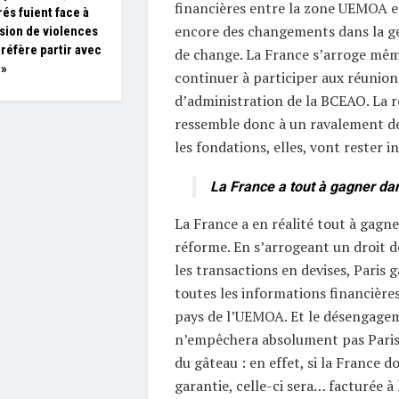
financières entre la zone UEMOA et
és fuient face à
encore des changements dans la ge
osion de violences
préfère partir avec
de change. La France s’arroge même
 »
continuer à participer aux réunion
d’administration de la BCEAO. La 
ressemble donc à un ravalement de
les fondations, elles, vont rester i
La France a tout à gagner da
La France a en réalité tout à gagne
réforme. En s’arrogeant un droit d
les transactions en devises, Paris 
toutes les informations financière
pays de l’UEMOA. Et le désengagem
n’empêchera absolument pas Paris 
du gâteau : en effet, si la France do
garantie, celle-ci sera… facturée à