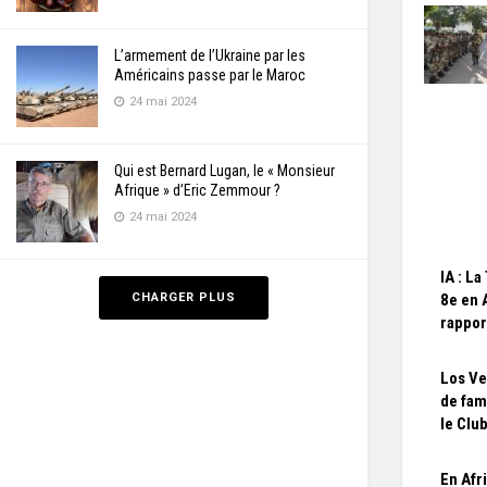
L’armement de l’Ukraine par les
Américains passe par le Maroc
24 mai 2024
Qui est Bernard Lugan, le « Monsieur
Afrique » d’Eric Zemmour ?
24 mai 2024
IA : La
CHARGER PLUS
8e en 
rappor
Los Ve
de fam
le Clu
En Afr