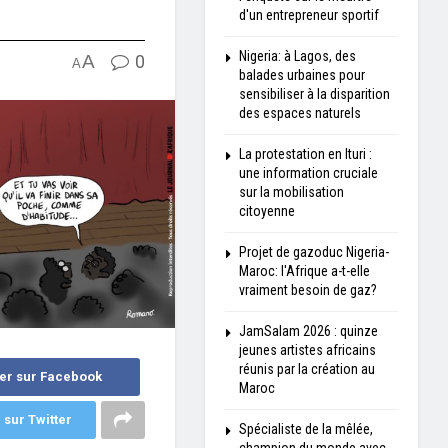
d'un entrepreneur sportif
Nigeria: à Lagos, des
A
0
A
balades urbaines pour
sensibiliser à la disparition
des espaces naturels
La protestation en Ituri :
une information cruciale
sur la mobilisation
citoyenne
Projet de gazoduc Nigeria-
Maroc: l'Afrique a-t-elle
vraiment besoin de gaz?
JamSalam 2026 : quinze
jeunes artistes africains
réunis par la création au
er sur Facebook
Maroc
 sur Twitter
Spécialiste de la mêlée,