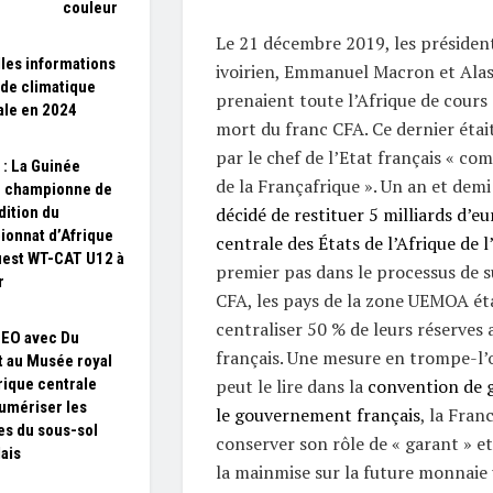
couleur
Le 21 décembre 2019, les président
les informations
ivoirien, Emmanuel Macron et Ala
aide climatique
prenaient toute l’Afrique de cours 
le en 2024
mort du franc CFA. Ce dernier étai
par le chef de l’Etat français « co
 : La Guinée
de la Françafrique ». Un an et demi
e championne de
dition du
décidé de restituer 5 milliards d’e
onnat d’Afrique
centrale des États de l’Afrique de
uest WT-CAT U12 à
premier pas dans le processus de 
r
CFA, les pays de la zone UEMOA ét
centraliser 50 % de leurs réserves 
SEO avec Du
français. Une mesure en trompe-l’
t au Musée royal
frique centrale
peut le lire dans la
convention de g
umériser les
le gouvernement français
, la Fra
es du sous-sol
conserver son rôle de « garant » et
ais
la mainmise sur la future monnaie