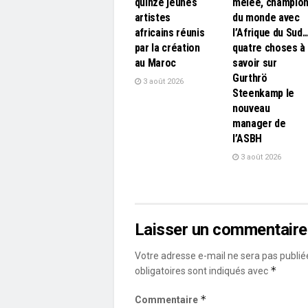
quinze jeunes
mêlée, champio
artistes
du monde avec
africains réunis
l’Afrique du Sud
par la création
quatre choses à
au Maroc
savoir sur
Gurthrö
3 août 2026
Steenkamp le
nouveau
manager de
l’ASBH
3 août 2026
Laisser un commentaire
Votre adresse e-mail ne sera pas publié
*
obligatoires sont indiqués avec
*
Commentaire