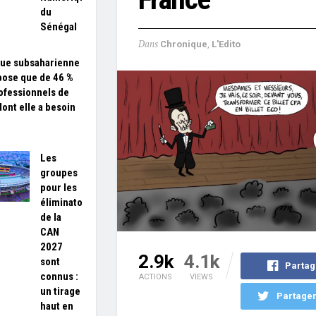
du
Sénégal
Dans
Chronique
,
L'Edito
que subsaharienne
pose que de 46 %
ofessionnels de
dont elle a besoin
Les
groupes
pour les
éliminatoires
de la
CAN
2027
2.9k
4.1k
sont
Partag
connus :
ACTIONS
VIEWS
un tirage
Partager
haut en