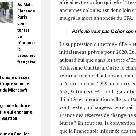
africaine. Le cordon qui relie l’Hex
Au Mali,
anciennes colonies est donc loin d’
Florence
Parly
malgré la mort annoncée du CFA.
veut
tenter
Paris ne veut pas lâcher son 
de
réimposer
La suppression du terme « CFA » éta
la
initialement prévue pour 2020. Et l
présence
aujourd’hui que dans les têtes d’
française
d’Alassane Ouattara. Outre le cha
réforme semble d’ailleurs au point 
 Tunisie classée
à l’euro— depuis 1999, un euro s’
Afrique selon le
t de Microsoft
655,95 francs CFA — et la garantie 
illimitée et inconditionnelle par Pa
ga, une histoire
vont rester, inchangées. Le retrait
ille qui enchante
France des réserves de change ne s
b Balattou
leurre ? En tout cas, la convention
que la France soit informée des tr
ique du Sud, les