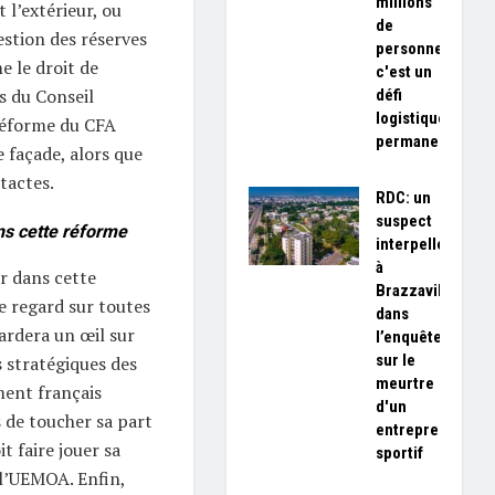
millions
 l’extérieur, ou
de
stion des réserves
personnes,
 le droit de
c'est un
s du Conseil
défi
logistique
réforme du CFA
permanent»
 façade, alors que
ntactes.
RDC: un
suspect
ns cette réforme
interpellé
à
r dans cette
Brazzaville
e regard sur toutes
dans
gardera un œil sur
l’enquête
sur le
s stratégiques des
meurtre
ent français
d'un
de toucher sa part
entrepreneur
it faire jouer sa
sportif
 l’UEMOA. Enfin,