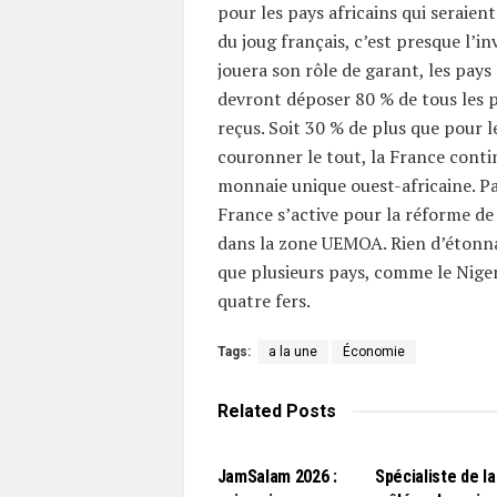
pour les pays africains qui seraient 
du joug français, c’est presque l’in
jouera son rôle de garant, les pays
devront déposer 80 % de tous les 
reçus. Soit 30 % de plus que pour l
couronner le tout, la France conti
monnaie unique ouest-africaine. P
France s’active pour la réforme de
dans la zone UEMOA. Rien d’étonna
que plusieurs pays, comme le Niger
quatre fers.
Tags:
a la une
Économie
Related
Posts
L'EDITO
L'EDITO
JamSalam 2026 :
Spécialiste de la