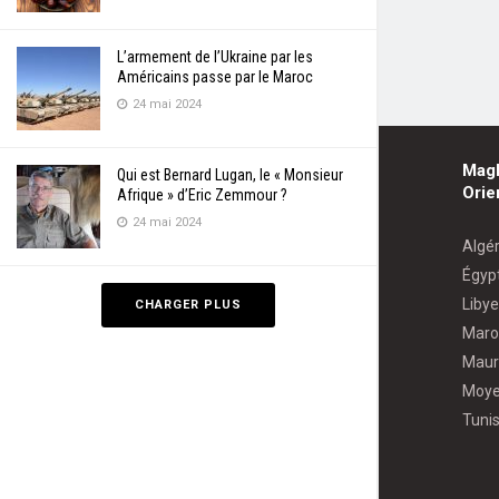
L’armement de l’Ukraine par les
Américains passe par le Maroc
24 mai 2024
Mag
Qui est Bernard Lugan, le « Monsieur
Orie
Afrique » d’Eric Zemmour ?
24 mai 2024
Algér
Égyp
Libye
CHARGER PLUS
Maro
Maur
Moye
Tunis