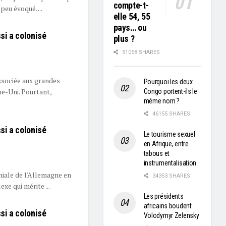
compte-t-
peu évoqué. ...
elle 54, 55
pays… ou
si a colonisé
plus ?
51058 SHARES
associée aux grandes
Pourquoi les deux
e-Uni. Pourtant,
Congo portent-ils le
même nom ?
46155 SHARES
si a colonisé
Le tourisme sexuel
en Afrique, entre
tabous et
instrumentalisation
oniale de l'Allemagne en
34353 SHARES
xe qui mérite ...
Les présidents
africains boudent
si a colonisé
Volodymyr Zelensky