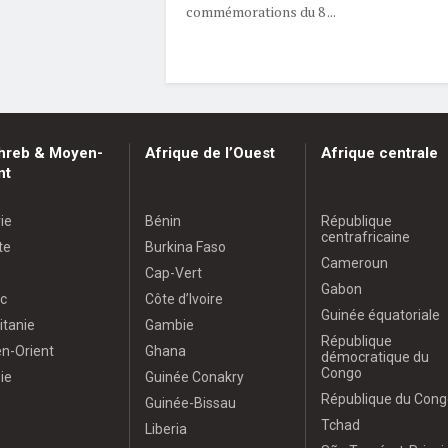
commémorations du 8 ...
hreb & Moyen-
Afrique de l’Ouest
Afrique centrale
nt
ie
Bénin
République
centrafricaine
te
Burkina Faso
Cameroun
Cap-Vert
Gabon
c
Côte d’Ivoire
Guinée équatoriale
itanie
Gambie
République
n-Orient
Ghana
démocratique du
Congo
ie
Guinée Conakry
République du Cong
Guinée-Bissau
Tchad
Liberia