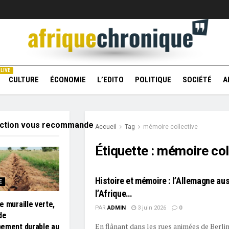
LIVE
CULTURE
ÉCONOMIE
L’EDITO
POLITIQUE
SOCIÉTÉ
A
action vous recommande
Accueil
Tag
mémoire collective
Étiquette :
mémoire col
Histoire et mémoire : l’Allemagne aus
E
l’Afrique…
e muraille verte,
PAR
ADMIN
3 juin 2026
0
de
En flânant dans les rues animées de Berlin
ement durable au