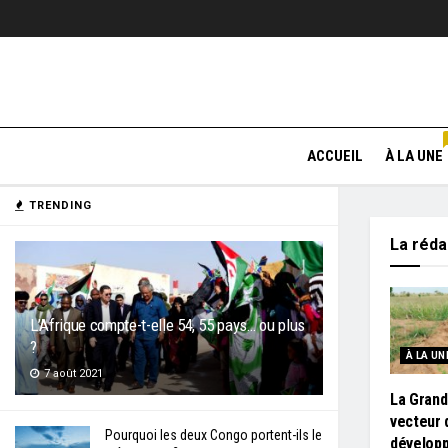
ACCUEIL
À LA UNE
TRENDING
La réd
L’Afrique compte-t-elle 54, 55 pays… ou plus
?
À LA UN
7 août 2021
La Grand
vecteur 
Pourquoi les deux Congo portent-ils le
développ