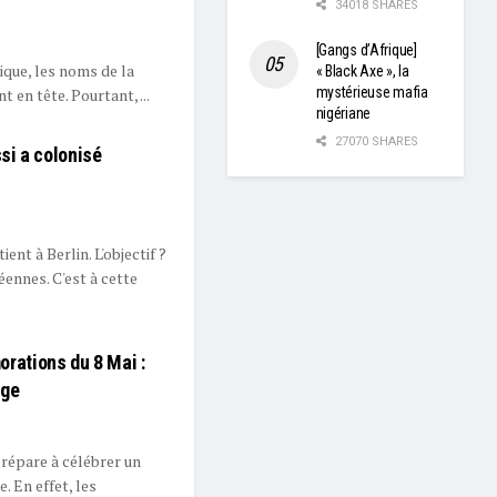
34018 SHARES
[Gangs d’Afrique]
ique, les noms de la
« Black Axe », la
mystérieuse mafia
en tête. Pourtant, ...
nigériane
27070 SHARES
si a colonisé
ent à Berlin. L'objectif ?
ennes. C'est à cette
ations du 8 Mai :
age
épare à célébrer un
 En effet, les