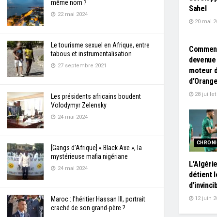
même nom ?
Sahel
22 mai 2024
20 mai 2
L'EDITO
Le tourisme sexuel en Afrique, entre
Comment 
tabous et instrumentalisation
devenue 
27 septembre 2021
moteur d
d'Orang
28 juille
Les présidents africains boudent
Volodymyr Zelensky
24 mai 2024
CHRON
[Gangs d’Afrique] « Black Axe », la
mystérieuse mafia nigériane
L’Algérie
24 mai 2024
détient 
d’invinci
12 juin 2
Maroc : l’héritier Hassan III, portrait
craché de son grand-père ?