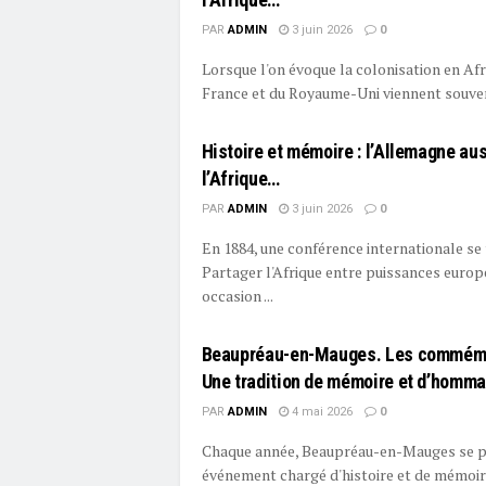
PAR
ADMIN
3 juin 2026
0
Lorsque l'on évoque la colonisation en Afr
France et du Royaume-Uni viennent souvent 
Histoire et mémoire : l’Allemagne aus
l’Afrique…
PAR
ADMIN
3 juin 2026
0
En 1884, une conférence internationale se ti
Partager l'Afrique entre puissances europé
occasion ...
Beaupréau-en-Mauges. Les commémor
Une tradition de mémoire et d’homm
PAR
ADMIN
4 mai 2026
0
Chaque année, Beaupréau-en-Mauges se pr
événement chargé d'histoire et de mémoire.