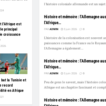
l'histoire coloniale allemande est un sujet 
024
Histoire et mémoire : l’Allemagne aus
l’Afrique…
l'Afrique est
le principal
PAR
ADMIN
3 juin 2026
0
e croissance
L'histoire de la colonisation est souvent 
e
puissances comme la France ou le Royaum
t 2026
l'Allemagne a également ...
Histoire et mémoire : l’Allemagne aus
l’Afrique…
IQUE
PAR
ADMIN
3 juin 2026
0
 bat la Tunisie et
Peu de gens le savent, mais l'histoire col
le record
Afrique est un chapitre fascinant et comple
bilité en Afrique
021
Histoire et mémoire : l’Allemagne aus
l’Afrique…