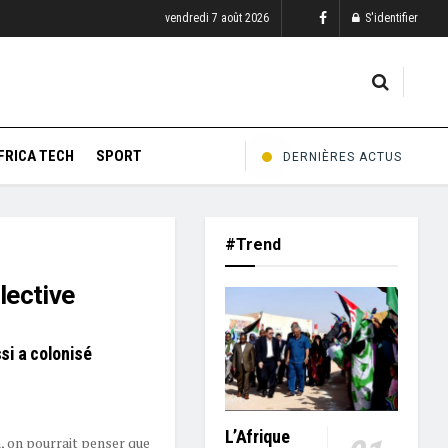
vendredi 7 août 2026
S'identifier
FRICA TECH
SPORT
DERNIÈRES ACTUS
#Trend
lective
si a colonisé
L’Afrique
, on pourrait penser que