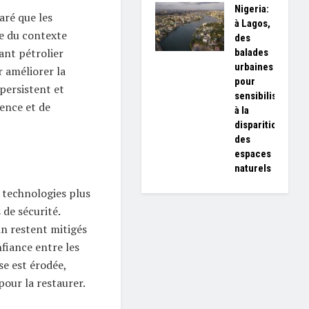
Nigeria:
aré que les
à Lagos,
e du contexte
des
éant pétrolier
balades
urbaines
r améliorer la
pour
 persistent et
sensibiliser
ence et de
à la
disparition
des
espaces
naturels
s technologies plus
de sécurité.
in restent mitigés
fiance entre les
e est érodée,
pour la restaurer.