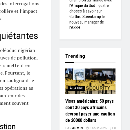
champion du monde avec
 des interrogations
l’Afrique du Sud… quatre
rolière et l’impact
choses à savoir sur
Gurthrö Steenkamp le
.
nouveau manager de
l’ASBH
quiétantes
 oléoduc nigérian
Trending
uves de pollution,
ers mettent en
. Pourtant, le
 en soulignant le
es opérations au
À LA UNE
maintenir des
Visas américains: 50 pays
ement souvent
dont 30 pays africains
devront payer une caution
de 20000 dollars
stion
PAR
ADMIN
3 août 2026
0