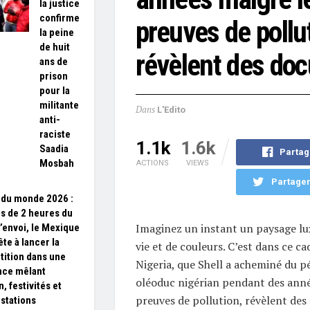
la justice
confirme
preuves de pollu
la peine
de huit
révèlent des do
ans de
prison
pour la
militante
Dans
L'Edito
anti-
raciste
1.1k
1.6k
Saadia
Partag
Mosbah
ACTIONS
VIEWS
Partager
du monde 2026 :
s de 2 heures du
Imaginez un instant un paysage lux
’envoi, le Mexique
te à lancer la
vie et de couleurs. C’est dans ce c
ition dans une
Nigeria, que Shell a acheminé du pé
nce mêlant
oléoduc nigérian pendant des anné
, festivités et
preuves de pollution, révèlent de
stations