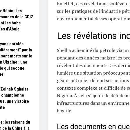
En effet, ces révélations soulèvent
sur les pratiques de l’industrie pét
a-Bénin : les
mances de la GDIZ
environnemental de ses opérations
ent les hubs
les d’Abuja
Les révélations in
yans enrolés
Shell a acheminé du pétrole via un
ulièrement” par la
 sont morts sur le
pendant des années malgré les pre
en Ukraine : une
révèlent des documents. Ces derni
ie qui secoue
lumière une situation préoccupante
ue
géant pétrolier défend ses actions
contexte complexe et difficile de s
: Zeinab Sghaier
Nigeria. À cela s’ajoute le défi de 
e championne
que, une victoire
infrastructures dans un environn
nte
hostile.
e: les raisons du
Les documents en que
 de la Chine à la