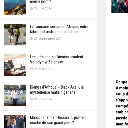
même nom ?
22 mai 2024
Le tourisme sexuel en Afrique, entre
tabous et instrumentalisation
27 septembre 2021
Les présidents africains boudent
Volodymyr Zelensky
24 mai 2024
Coupe 
[Gangs d’Afrique] « Black Axe », la
À moin
mystérieuse mafia nigériane
coup d
24 mai 2024
s’apprê
compét
ambia
Maroc : l’héritier Hassan III, portrait
passion
craché de son grand-père ?
manife