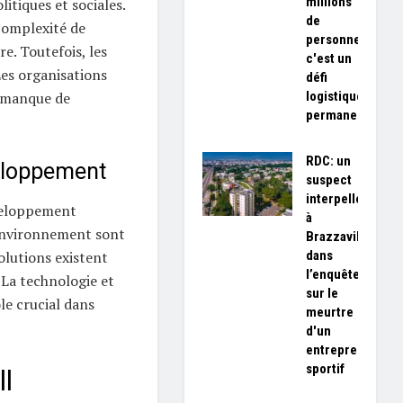
millions
itiques et sociales.
de
 complexité de
personnes,
e. Toutefois, les
c'est un
Les organisations
défi
logistique
 manque de
permanent»
RDC: un
eloppement
suspect
interpellé
éveloppement
à
’environnement sont
Brazzaville
dans
olutions existent
l’enquête
 La technologie et
sur le
le crucial dans
meurtre
d'un
entrepreneur
sportif
l