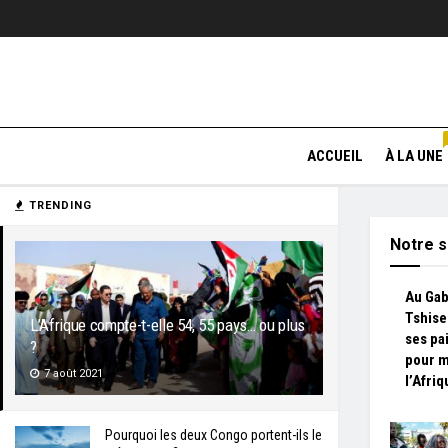
ACCUEIL
À LA UNE
TRENDING
Notre s
Au Gab
Tshise
L’Afrique compte-t-elle 54, 55 pays… ou plus
ses pai
?
pour 
7 août 2021
l’Afriq
Pourquoi les deux Congo portent-ils le