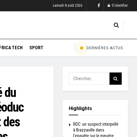
samedi 8 août 2026
S'identifier
FRICA TECH
SPORT
DERNIÈRES ACTUS
é du
léoduc
Highlights
t des
RDC: un suspect interpellé
à Brazzaville dans
es
l’enquête sur le meurtre