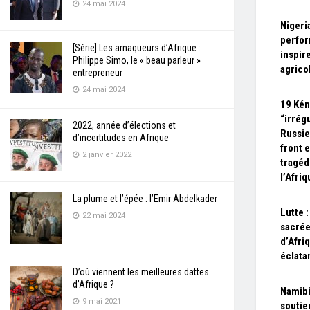
24 mai 2024
Nigeri
perfor
[Série] Les arnaqueurs d’Afrique :
inspir
Philippe Simo, le « beau parleur »
agrico
entrepreneur
24 mai 2024
19 Kén
“irrég
2022, année d’élections et
Russie
d’incertitudes en Afrique
front 
2 janvier 2022
tragéd
l’Afriq
La plume et l’épée : l’Emir Abdelkader
Lutte 
22 mai 2024
sacré
d’Afri
éclata
D’où viennent les meilleures dattes
d’Afrique ?
Namibi
9 mai 2021
soutien