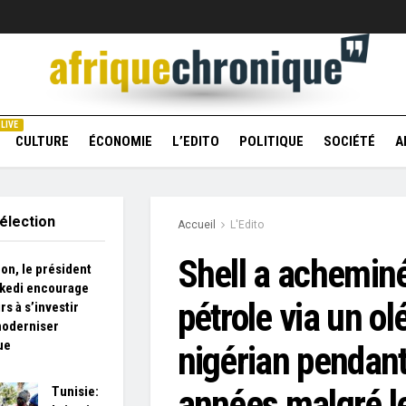
LIVE
CULTURE
ÉCONOMIE
L’EDITO
POLITIQUE
SOCIÉTÉ
A
élection
Accueil
L'Edito
Shell a achemin
on, le président
kedi encourage
pétrole via un o
rs à s’investir
moderniser
ue
nigérian pendan
années malgré l
Tunisie: