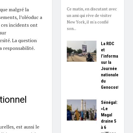
Ce matin, en discutant avec
que malgré la
un ami qui rêve de visiter
sements, l’oléoduc a
New York, il m'a confié
 ces incidents ont
son...
sur
rsité. La question
La RDC
a responsabilité.
et
l’information
sur la
Journée
nationale
du
Genocost
tionnel
Sénégal:
«Le
Magal
draine 5
relles, est aussi le
à 6