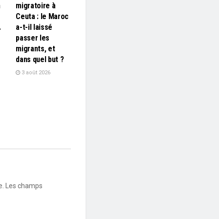
n
migratoire à
Ceuta : le Maroc
…
a-t-il laissé
passer les
migrants, et
dans quel but ?
3 août 2026
e.
Les champs