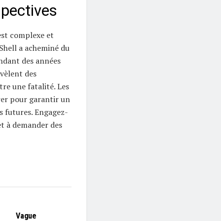
spectives
 est complexe et
Shell a acheminé du
endant des années
évèlent des
re une fatalité. Les
rer pour garantir un
s futures. Engagez-
 et à demander des
L'EDITO
Vague