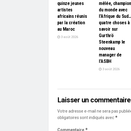
quinze jeunes
mêlée, champio
artistes
du monde avec
africains réunis
l’Afrique du Sud
par la création
quatre choses à
au Maroc
savoir sur
Gurthrö
3 août 2026
Steenkamp le
nouveau
manager de
l’ASBH
3 août 2026
Laisser un commentaire
Votre adresse e-mail ne sera pas publié
*
obligatoires sont indiqués avec
*
Commentaire