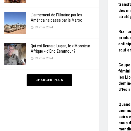
transf
des mi
L’armement de l’Ukraine par les
straté
Américains passe par le Maroc
24 mai 2024
Riz : u
produc
antici
Qui est Bernard Lugan, le « Monsieur
sauf e
Afrique » d’Eric Zemmour ?
24 mai 2024
Coupe 
fémini
les Lio
CHARGER PLUS
domine
d’Ivoi
Quand 
comma
soirs 
coup d
mondi