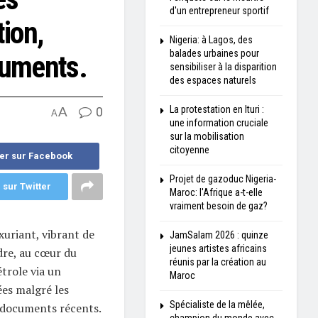
d'un entrepreneur sportif
tion,
Nigeria: à Lagos, des
balades urbaines pour
cuments.
sensibiliser à la disparition
des espaces naturels
La protestation en Ituri :
A
0
A
une information cruciale
sur la mobilisation
citoyenne
er sur Facebook
Projet de gazoduc Nigeria-
 sur Twitter
Maroc: l'Afrique a-t-elle
vraiment besoin de gaz?
uriant, vibrant de
JamSalam 2026 : quinze
jeunes artistes africains
adre, au cœur du
réunis par la création au
trole via un
Maroc
es malgré les
Spécialiste de la mêlée,
s documents récents.