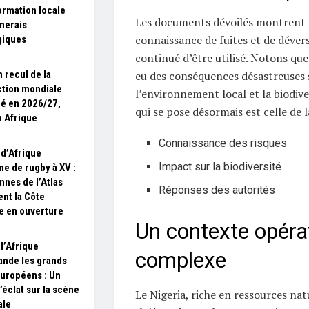
ormation locale
Les documents dévoilés montrent 
nerais
connaissance de fuites et de déver
giques
continué d’être utilisé. Notons que
eu des conséquences désastreuses 
n recul de la
tion mondiale
l’environnement local et la biodive
pé en 2026/27,
qui se pose désormais est celle de l
n Afrique
Connaissance des risques
d’Afrique
Impact sur la biodiversité
ne de rugby à XV :
nnes de l’Atlas
Réponses des autorités
nt la Côte
re en ouverture
Un contexte opéra
l’Afrique
complexe
nde les grands
européens : Un
’éclat sur la scène
Le Nigeria, riche en ressources natu
ale