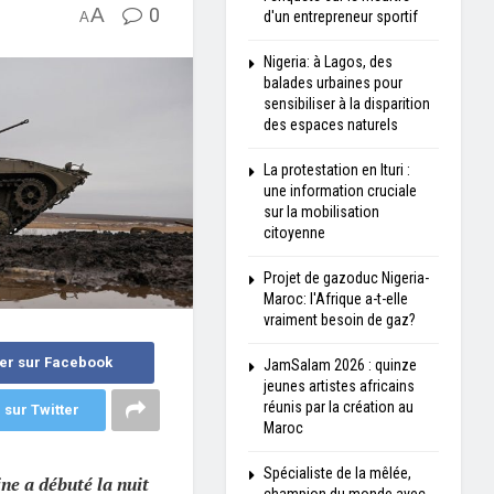
A
0
d'un entrepreneur sportif
A
Nigeria: à Lagos, des
balades urbaines pour
sensibiliser à la disparition
des espaces naturels
La protestation en Ituri :
une information cruciale
sur la mobilisation
citoyenne
Projet de gazoduc Nigeria-
Maroc: l'Afrique a-t-elle
vraiment besoin de gaz?
er sur Facebook
JamSalam 2026 : quinze
jeunes artistes africains
réunis par la création au
 sur Twitter
Maroc
Spécialiste de la mêlée,
ine a débuté la nuit