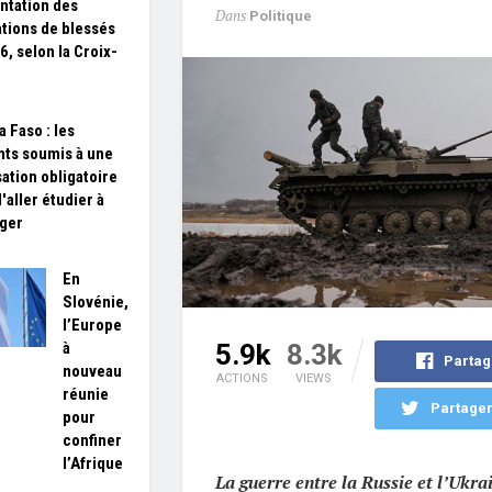
tation des
Dans
Politique
tions de blessés
6, selon la Croix-
a Faso : les
nts soumis à une
sation obligatoire
'aller étudier à
nger
En
Slovénie,
l’Europe
à
5.9k
8.3k
Partag
nouveau
ACTIONS
VIEWS
réunie
Partager
pour
confiner
l’Afrique
La guerre entre la Russie et l’Ukra