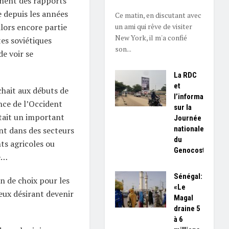
nent des rapports
 depuis les années
Ce matin, en discutant avec
un ami qui rêve de visiter
alors encore partie
New York, il m'a confié
tes soviétiques
son...
e voir se
La RDC
et
chait aux débuts de
l’information
ence de l’Occident
sur la
était un important
Journée
nationale
nt dans des secteurs
du
s agricoles ou
Genocost
e…
Sénégal:
on de choix pour les
«Le
eux désirant devenir
Magal
draine 5
à 6