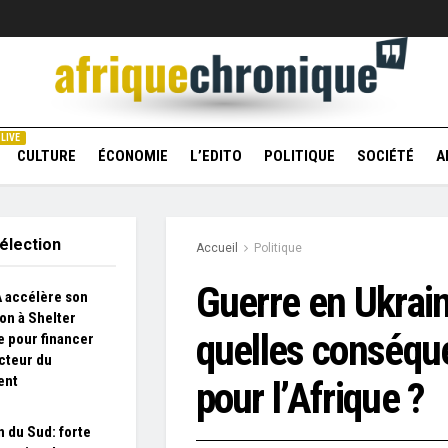
LIVE
CULTURE
ÉCONOMIE
L’EDITO
POLITIQUE
SOCIÉTÉ
A
élection
Accueil
Politique
Guerre en Ukrain
 accélère son
on à Shelter
quelles conséqu
e pour financer
cteur du
ent
pour l’Afrique ?
 du Sud: forte