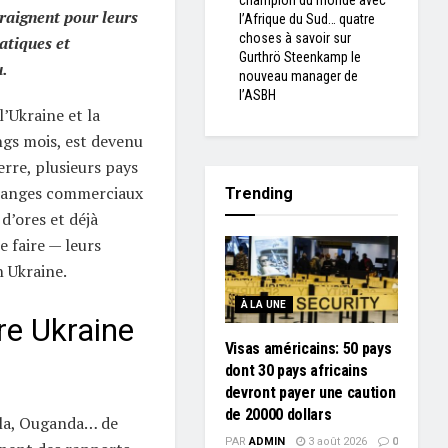
champion du monde avec
craignent pour leurs
l’Afrique du Sud… quatre
choses à savoir sur
atiques et
Gurthrö Steenkamp le
u.
nouveau manager de
l’ASBH
l’Ukraine et la
ngs mois, est devenu
erre, plusieurs pays
échanges commerciaux
Trending
d’ores et déjà
e faire — leurs
 Ukraine.
À LA UNE
tre Ukraine
Visas américains: 50 pays
dont 30 pays africains
devront payer une caution
de 20000 dollars
ola, Ouganda… de
PAR
ADMIN
3 août 2026
0