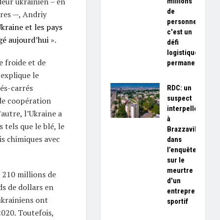
eur ukrainien – en
millions
de
res —, Andriy
personnes,
Ukraine et les pays
c'est un
gé aujourd’hui
».
défi
logistique
e froide et de
permanent»
 explique le
rés-carrés
RDC: un
suspect
de coopération
interpellé
’autre, l’Ukraine a
à
tels que le blé, le
Brazzaville
is chimiques avec
dans
l’enquête
sur le
meurtre
à 210 millions de
d'un
ds de dollars en
entrepreneur
ukrainiens ont
sportif
2020. Toutefois,