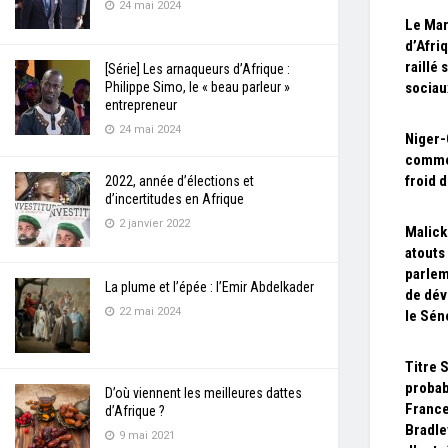
24 mai 2024
Le Mar
d’Afri
raillé 
[Série] Les arnaqueurs d’Afrique :
Philippe Simo, le « beau parleur »
sociau
entrepreneur
24 mai 2024
Niger-
commen
froid 
2022, année d’élections et
d’incertitudes en Afrique
2 janvier 2022
Malick
atouts
parlem
La plume et l’épée : l’Emir Abdelkader
de dé
22 mai 2024
le Sén
Titre 
probab
D’où viennent les meilleures dattes
France
d’Afrique ?
Bradle
9 mai 2021