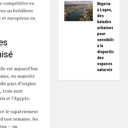
er compétitive en
Nigeria:
à Lagos,
ens ou brésiliens
des
s et européens en
balades
urbaines
pour
es
sensibiliser
à la
nisé
disparition
des
espaces
lle est aujourd’hui
naturels
aine, en majorité
 dix pays d’origine
, trois sont
ria et l’Egypte.
cé le rapatriement
 d’une semaine, les
ens — ou