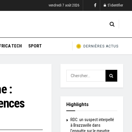
vendredi 7 août 2026
S'identifier
FRICA TECH
SPORT
DERNIÈRES ACTUS
e :
ences
Highlights
RDC: un suspect interpellé
à Brazzaville dans
l’enquête sur le meurtre