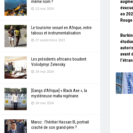
augmen
même nom ?
évacua
22 mai 2024
en 202
Rouge
Le tourisme sexuel en Afrique, entre
tabous et instrumentalisation
Burkin
27 septembre 2021
étudia
autori
avant d
Les présidents africains boudent
l'étra
Volodymyr Zelensky
24 mai 2024
[Gangs d’Afrique] « Black Axe », la
mystérieuse mafia nigériane
24 mai 2024
Maroc : l’héritier Hassan III, portrait
craché de son grand-père ?