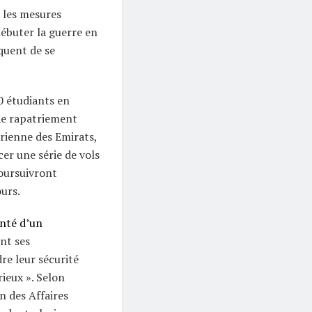
r les mesures
débuter la guerre en
squent de se
0 étudiants en
 de rapatriement
érienne des Emirats,
cer une série de vols
poursuivront
urs.
enté d’un
nt ses
re leur sécurité
rieux ». Selon
n des Affaires