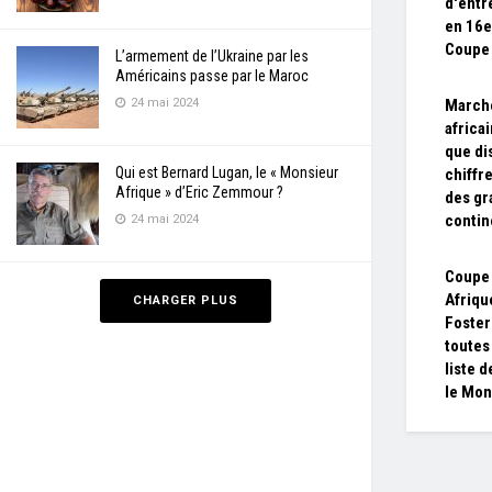
d'entr
en 16es
Coupe
L’armement de l’Ukraine par les
Américains passe par le Maroc
24 mai 2024
Marché
africa
que di
Qui est Bernard Lugan, le « Monsieur
chiffr
Afrique » d’Eric Zemmour ?
des gr
contin
24 mai 2024
Coupe
Afriqu
CHARGER PLUS
Foster
toutes 
liste 
le Mon