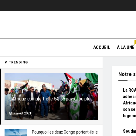
ACCUEIL
À LA UNE
TRENDING
Notre s
La RCA
adhési
L’Afrique compte-t-elle 54, 55 pays… ou plus
Afriqu
?
son se
7 août 2021
logem
Soudan
Pourquoi les deux Congo portent-ils le