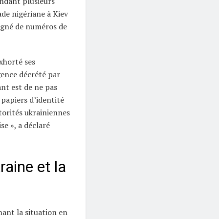
ndant plusieurs
ade nigériane à Kiev
agné de numéros de
xhorté ses
rgence décrété par
ant est de ne pas
 papiers d’identité
utorités ukrainiennes
ise », a déclaré
raine et la
nant la situation en