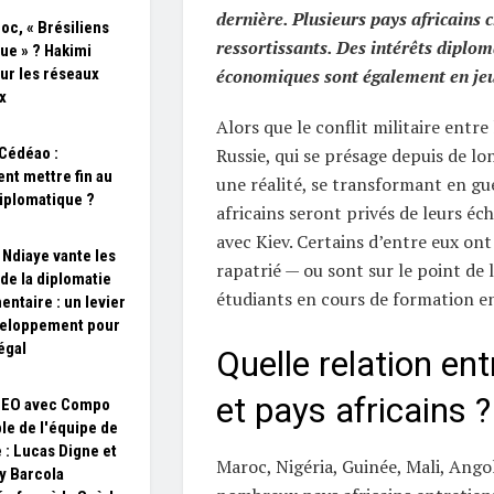
dernière. Plusieurs pays africains 
oc, « Brésiliens
ressortissants. Des intérêts diplom
que » ? Hakimi
sur les réseaux
économiques sont également en je
x
Alors que le conflit militaire entre 
Cédéao :
Russie, qui se présage depuis de lo
t mettre fin au
une réalité, se transformant en gu
diplomatique ?
africains seront privés de leurs 
avec Kiev. Certains d’entre eux ont 
 Ndiaye vante les
rapatrié — ou sont sur le point de l
 de la diplomatie
étudiants en cours de formation en
entaire : un levier
veloppement pour
égal
Quelle relation en
et pays africains ?
SEO avec Compo
le de l'équipe de
 : Lucas Digne et
Maroc, Nigéria, Guinée, Mali, Ang
y Barcola