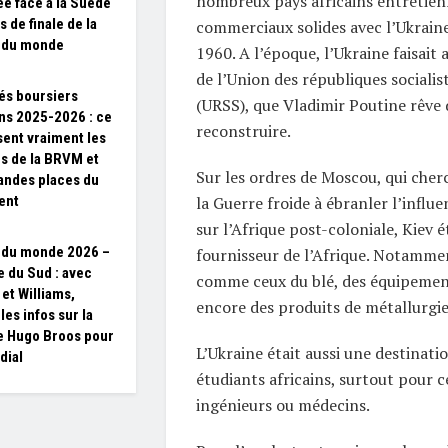
nombreux pays africains entretien
ée face à la Suède
 de finale de la
commerciaux solides avec l’Ukraine
 du monde
1960. A l’époque, l’Ukraine faisait 
de l’Union des républiques socialis
s boursiers
(URSS), que Vladimir Poutine rêve d
ins 2025-2026 : ce
reconstruire.
sent vraiment les
es de la BRVM et
Sur les ordres de Moscou, qui cher
andes places du
la Guerre froide à ébranler l’influ
ent
sur l’Afrique post-coloniale, Kiev 
 du monde 2026 –
fournisseur de l’Afrique. Notamme
e du Sud : avec
comme ceux du blé, des équipement
 et Williams,
encore des produits de métallurgi
les infos sur la
de Hugo Broos pour
L’Ukraine était aussi une destinati
dial
étudiants africains, surtout pour c
ingénieurs ou médecins.