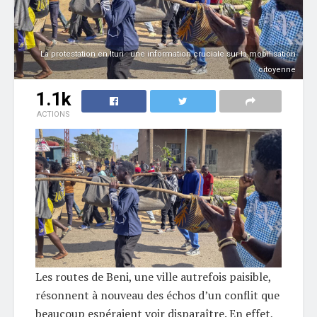
La protestation en Ituri : une information cruciale sur la mobilisation
citoyenne
1.1k
ACTIONS
Les routes de Beni, une ville autrefois paisible,
résonnent à nouveau des échos d’un conflit que
beaucoup espéraient voir disparaître. En effet,