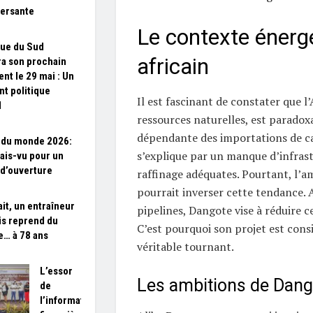
ersante
Le contexte énerg
que du Sud
africain
ra son prochain
ent le 29 mai : Un
nt politique
Il est fascinant de constater que l’
l
ressources naturelles, est parado
dépendante des importations de ca
 du monde 2026:
s’explique par un manque d’infras
ais-vu pour un
d’ouverture
raffinage adéquates. Pourtant, l’
pourrait inverser cette tendance. A
ait, un entraîneur
pipelines, Dangote vise à réduire 
is reprend du
C’est pourquoi son projet est con
e… à 78 ans
véritable tournant.
L’essor
Les ambitions de Dang
de
l’information