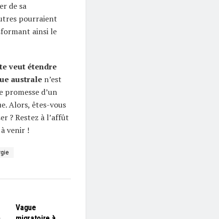
er de sa
utres pourraient
sformant ainsi le
te veut étendre
ue australe
n’est
ne promesse d’un
e. Alors, êtes-vous
er ? Restez à l’affût
 venir !
gie
L'EDITO
Vague
n
migratoire à