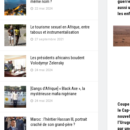
guerre
même nom ?
aussi 
22 mai 2024
les en
Le tourisme sexuel en Afrique, entre
tabous et instrumentalisation
27 septembre 2021
Les présidents africains boudent
Volodymyr Zelensky
24 mai 2024
[Gangs d’Afrique] « Black Axe », la
mystérieuse mafia nigériane
24 mai 2024
Coupe 
le Cap
nouvel
Maroc : l’héritier Hassan III, portrait
l’Urug
craché de son grand-père ?
par un