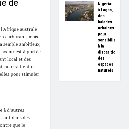
ue de
Nigeria:
à Lagos,
des
balades
urbaines
l’Afrique australe
pour
en carburant, mais
sensibiliser
a semble ambitieux,
à la
 avenir est à portée
disparition
des
nt local et des
espaces
nt pourrait enfin
naturels
elles pour stimuler
e à d’autres
issant dans des
montre que le