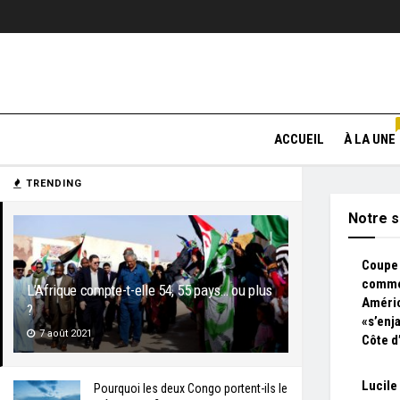
ACCUEIL
À LA UNE
TRENDING
Notre s
Coupe
comme
L’Afrique compte-t-elle 54, 55 pays… ou plus
Améri
?
«s’enja
7 août 2021
Côte d
Lucile
Pourquoi les deux Congo portent-ils le