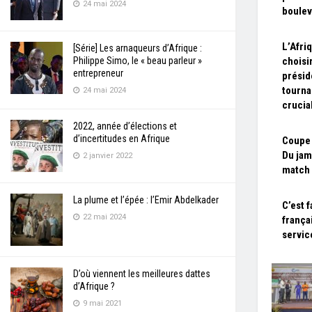
24 mai 2024
boulev
L’Afri
[Série] Les arnaqueurs d’Afrique :
Philippe Simo, le « beau parleur »
choisi
entrepreneur
présid
tourna
24 mai 2024
crucia
2022, année d’élections et
d’incertitudes en Afrique
Coupe
Du jam
2 janvier 2022
match 
La plume et l’épée : l’Emir Abdelkader
C’est f
22 mai 2024
frança
servic
D’où viennent les meilleures dattes
d’Afrique ?
9 mai 2021