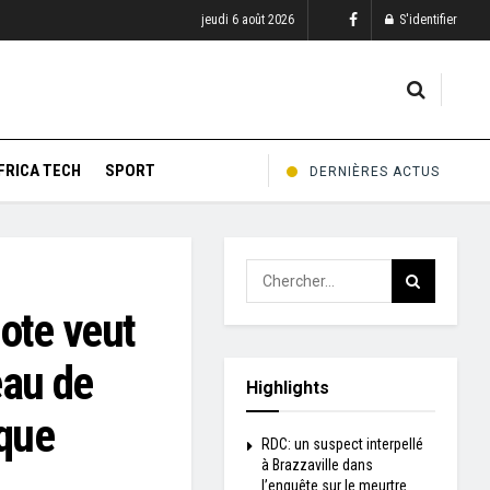
jeudi 6 août 2026
S'identifier
FRICA TECH
SPORT
DERNIÈRES ACTUS
ote veut
eau de
Highlights
ique
RDC: un suspect interpellé
à Brazzaville dans
l’enquête sur le meurtre