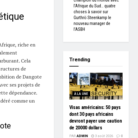
champion du monde avec
l’Afrique du Sud… quatre
choses à savoir sur
étique
Gurthrö Steenkamp le
nouveau manager de
l’ASBH
Afrique, riche en
xalement
Trending
rburant. Cela
tructures de
ambition de Dangote
vec ses projets de
cette dépendance.
À LA UNE
sidéré comme un
Visas américains: 50 pays
dont 30 pays africains
devront payer une caution
ote
de 20000 dollars
PAR
ADMIN
3 août 2026
0