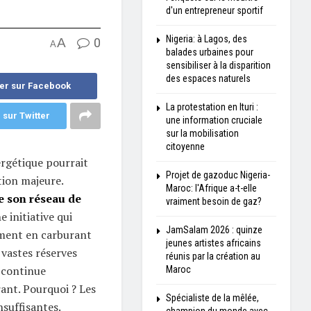
d'un entrepreneur sportif
Nigeria: à Lagos, des
A
0
A
balades urbaines pour
sensibiliser à la disparition
des espaces naturels
er sur Facebook
La protestation en Ituri :
 sur Twitter
une information cruciale
sur la mobilisation
citoyenne
ergétique pourrait
Projet de gazoduc Nigeria-
ion majeure.
Maroc: l'Afrique a-t-elle
e son réseau de
vraiment besoin de gaz?
ne initiative qui
JamSalam 2026 : quinze
ement en carburant
jeunes artistes africains
 vastes réserves
réunis par la création au
e continue
Maroc
nt. Pourquoi ? Les
Spécialiste de la mêlée,
nsuffisantes.