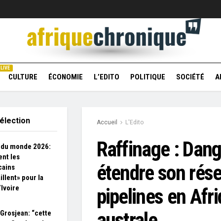
LIVE
CULTURE
ÉCONOMIE
L’EDITO
POLITIQUE
SOCIÉTÉ
A
élection
Accueil
L'Edito
Raffinage : Dang
 du monde 2026:
nt les
étendre son rés
cains
illent» pour la
’Ivoire
pipelines en Afr
australe
 Grosjean: “cette