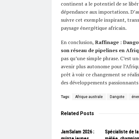
continent a le potentiel de se libér
dépendance aux importations. D’a
suivre cet exemple inspirant, tran
paysage énergétique africain.
En conclusion,
Raffinage : Dango
son réseau de pipelines en Afriq
pas qu’une simple phrase. C’est u
avenir plus autonome pour l’Afriqu
prêt à voir ce changement se réalis
des développements passionnants à
Tags:
Afrique australe
Dangote
éner
Related
Posts
L'EDITO
L'EDITO
JamSalam 2026 :
Spécialiste de la
quinze jeunes
mêlée, champio