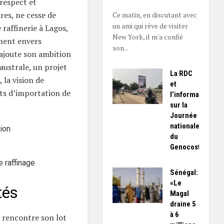
respect et
res, ne cesse de
Ce matin, en discutant avec
un ami qui rêve de visiter
 raffinerie à Lagos,
New York, il m'a confié
ment envers
son...
s’ajoute son ambition
australe, un projet
La RDC
 la vision de
et
ûts d’importation de
l’information
sur la
Journée
nationale
ion
du
Genocost
 raffinage
Sénégal:
«Le
tés
Magal
draine 5
à 6
 rencontre son lot