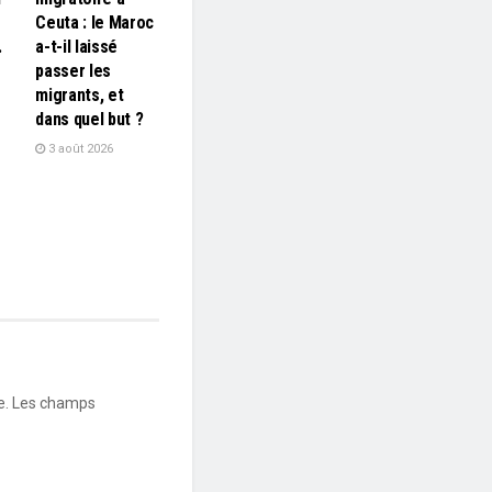
Ceuta : le Maroc
…
a-t-il laissé
passer les
migrants, et
dans quel but ?
3 août 2026
e.
Les champs