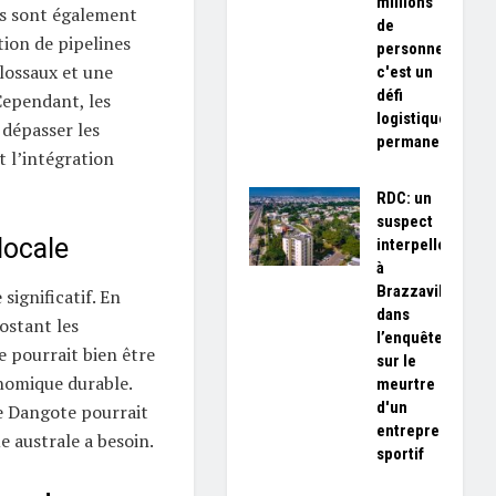
millions
és sont également
de
ion de pipelines
personnes,
lossaux et une
c'est un
défi
Cependant, les
logistique
dépasser les
permanent»
t l’intégration
RDC: un
suspect
locale
interpellé
à
Brazzaville
significatif. En
dans
ostant les
l’enquête
e pourrait bien être
sur le
nomique durable.
meurtre
d'un
de Dangote pourrait
entrepreneur
e australe a besoin.
sportif