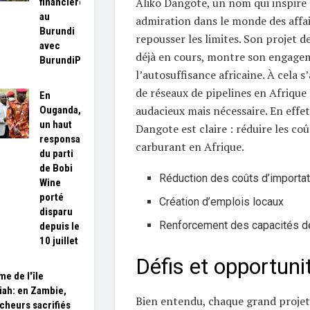
Aliko Dangote, un nom qui inspire 
financière
au
admiration dans le monde des affai
Burundi
repousser les limites. Son projet de
avec
déjà en cours, montre son engage
BurundiPay
l’autosuffisance africaine. À cela 
de réseaux de pipelines en Afrique 
En
audacieux mais nécessaire. En effet,
Ouganda,
un haut
Dangote est claire : réduire les co
responsable
carburant en Afrique.
du parti
de Bobi
Réduction des coûts d’importat
Wine
porté
Création d’emplois locaux
disparu
Renforcement des capacités de
depuis le
10 juillet
Défis et opportuni
me de l'île
ah: en Zambie,
Bien entendu, chaque grand projet
cheurs sacrifiés