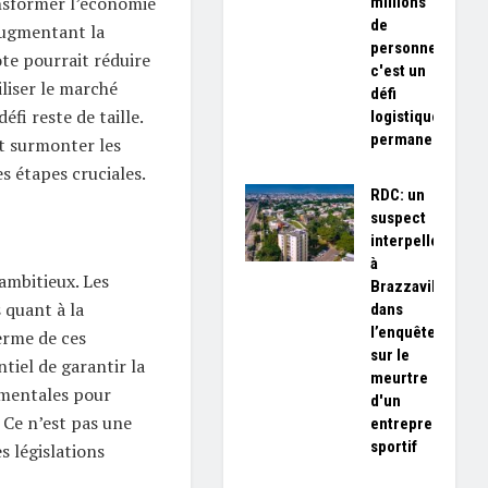
nsformer l’économie
millions
de
 augmentant la
personnes,
ote pourrait réduire
c'est un
liser le marché
défi
éfi reste de taille.
logistique
permanent»
t surmonter les
s étapes cruciales.
RDC: un
suspect
interpellé
à
ambitieux. Les
Brazzaville
 quant à la
dans
l’enquête
terme de ces
sur le
ntiel de garantir la
meurtre
mentales pour
d'un
 Ce n’est pas une
entrepreneur
sportif
s législations