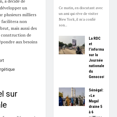
n, a décidé de
 développer un
Ce matin, en discutant avec
un ami qui rêve de visiter
r plusieurs milliers
New York, il m'a confié
 facilitera non
son...
brut, mais aussi des
a construction de
La RDC
répondre aux besoins
et
l’information
sur la
Journée
ort
nationale
ergétique
du
Genocost
Sénégal:
l sur
«Le
Magal
le
draine 5
à 6