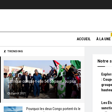
ACCUEIL
À LA UNE
TRENDING
Notre s
Explor
: Coup
L’Afrique compte-t-elle 54, 55 pays… ou plus
groupe
?
hauteu
7 août 2021
Les Ét
sancti
Pourquoi les deux Congo portent-ils le