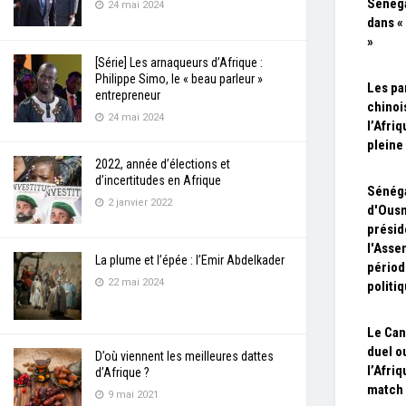
Sénéga
24 mai 2024
dans « 
»
[Série] Les arnaqueurs d’Afrique :
Philippe Simo, le « beau parleur »
Les pa
entrepreneur
chinoi
24 mai 2024
l’Afri
pleine
2022, année d’élections et
d’incertitudes en Afrique
Sénéga
2 janvier 2022
d'Ousm
présid
l'Asse
La plume et l’épée : l’Emir Abdelkader
périod
22 mai 2024
politi
Le Can
duel o
D’où viennent les meilleures dattes
l’Afriq
d’Afrique ?
match 
9 mai 2021