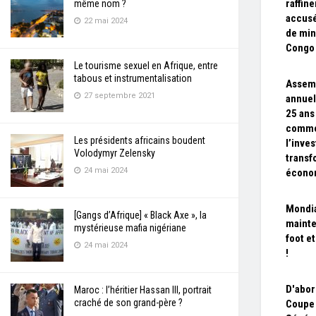
raffin
même nom ?
accus
22 mai 2024
de min
Congo
Le tourisme sexuel en Afrique, entre
tabous et instrumentalisation
Assem
27 septembre 2021
annuel
25 ans
comme
Les présidents africains boudent
l’inves
Volodymyr Zelensky
transf
24 mai 2024
économ
Mondia
[Gangs d’Afrique] « Black Axe », la
mainte
mystérieuse mafia nigériane
foot et
24 mai 2024
!
D'abor
Maroc : l’héritier Hassan III, portrait
craché de son grand-père ?
Coupe 