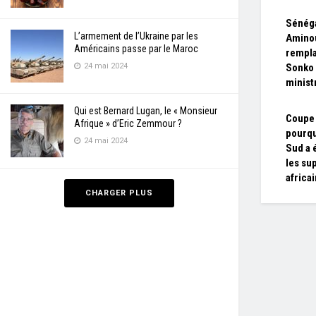
Sénéga
L’armement de l’Ukraine par les
Amino
Américains passe par le Maroc
rempl
24 mai 2024
Sonko
minist
Qui est Bernard Lugan, le « Monsieur
Coupe 
Afrique » d’Eric Zemmour ?
pourqu
24 mai 2024
Sud a 
les su
africa
CHARGER PLUS