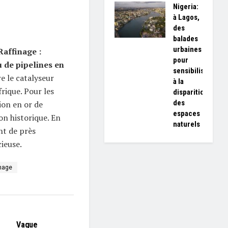
Nigeria:
à Lagos,
des
balades
urbaines
Raffinage :
pour
 de pipelines en
sensibiliser
e le catalyseur
à la
rique. Pour les
disparition
des
ion en or de
espaces
n historique. En
naturels
nt de près
cieuse.
inage
L'EDITO
Vague