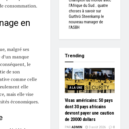
champion du monde avec
 de consommation.
l’Afrique du Sud… quatre
choses à savoir sur
Gurthrö Steenkamp le
inage en
nouveau manager de
l’ASBH
que, malgré ses
Trending
re d’un manque
 conséquent, le
ie de son
iative comme celle
seulement elle
À LA UNE
, mais elle vise
Visas américains: 50 pays
unités économiques.
dont 30 pays africains
devront payer une caution
e
de 20000 dollars
PAR
ADMIN
3 août 2026
0