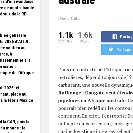
erie d'or rwandaise
ée de contrebande
éraux de la RD
Dans
L'Edito
1.1k
1.6k
blée générale
Partag
le 2026 d’ATIDI :
ACTIONS
VIEWS
 de soutien au
Partager
rce, à
tissement et à la
ormation
Dans un contexte où l’Afrique, ric
ique de l’Afrique
pétrolières, dépend toujours de l’
carburant, une nouvelle dynamiqu
l-2026: et
Raffinage : Dangote veut étendr
nant, place au
pipelines en Afrique australe
. C
 à la fête à Mexico
pourrait bien redéfinir les contou
continent. En effet, l’entreprise D
d la CAN, puis la
influente dans le secteur, envisage
du monde : le
chaîne logistique intégrée, reliant 