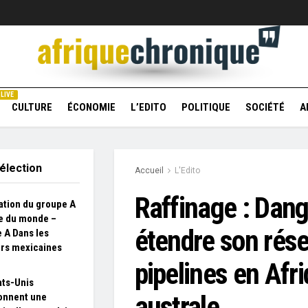
LIVE
CULTURE
ÉCONOMIE
L’EDITO
POLITIQUE
SOCIÉTÉ
A
élection
Accueil
L'Edito
Raffinage : Dang
ation du groupe A
e du monde –
étendre son rés
 A Dans les
rs mexicaines
pipelines en Afr
ats-Unis
australe
onnent une