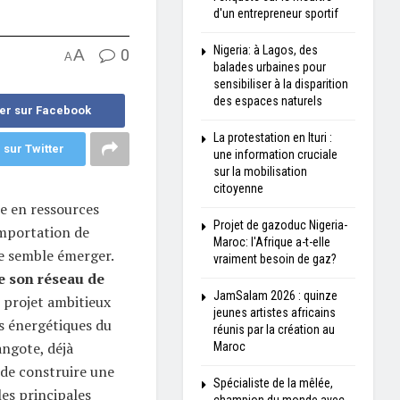
d'un entrepreneur sportif
Nigeria: à Lagos, des
A
0
A
balades urbaines pour
sensibiliser à la disparition
des espaces naturels
er sur Facebook
La protestation en Ituri :
 sur Twitter
une information cruciale
sur la mobilisation
citoyenne
he en ressources
Projet de gazoduc Nigeria-
importation de
Maroc: l'Afrique a-t-elle
e semble émerger.
vraiment besoin de gaz?
e son réseau de
JamSalam 2026 : quinze
e projet ambitieux
jeunes artistes africains
rs énergétiques du
réunis par la création au
angote, déjà
Maroc
 de construire une
Spécialiste de la mêlée,
les principales