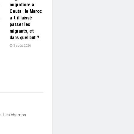
n
migratoire à
Ceuta : le Maroc
…
a-t-il laissé
passer les
migrants, et
dans quel but ?
3 août 2026
e.
Les champs