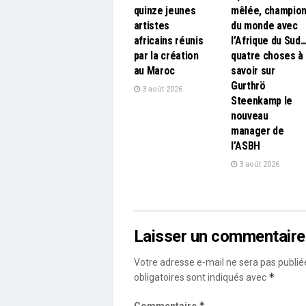
quinze jeunes
mêlée, champio
artistes
du monde avec
africains réunis
l’Afrique du Sud
par la création
quatre choses à
au Maroc
savoir sur
Gurthrö
3 août 2026
Steenkamp le
nouveau
manager de
l’ASBH
3 août 2026
Laisser un commentaire
Votre adresse e-mail ne sera pas publié
*
obligatoires sont indiqués avec
*
Commentaire