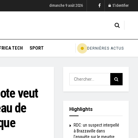
dimanche 9 août 2026
S'identifier
FRICA TECH
SPORT
DERNIÈRES ACTUS
ote veut
eau de
Highlights
ique
RDC: un suspect interpellé
à Brazzaville dans
l’enquête sur le meurtre