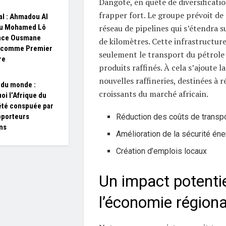
Dangote, en quête de diversificatio
frapper fort. Le groupe prévoit de
l : Ahmadou Al
réseau de pipelines qui s’étendra su
u Mohamed Lô
ace Ousmane
de kilomètres. Cette infrastructure
 comme Premier
seulement le transport du pétrole 
re
produits raffinés. À cela s’ajoute l
nouvelles raffineries, destinées à 
du monde :
croissants du marché africain.
oi l’Afrique du
été conspuée par
Réduction des coûts de transp
pporteurs
ins
Amélioration de la sécurité én
Création d’emplois locaux
Un impact potentie
l’économie régiona