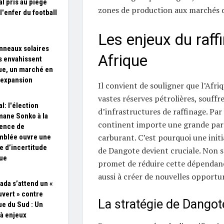
l pris au piège
zones de production aux marchés
l'enfer du football
Les enjeux du raff
nneaux solaires
Afrique
s envahissent
que, un marché en
 expansion
Il convient de souligner que l’Afri
vastes réserves pétrolières, souff
l: l'élection
d’infrastructures de raffinage. Par
ane Sonko à la
continent importe une grande part
ence de
carburant. C’est pourquoi une init
mblée ouvre une
e d’incertitude
de Dangote devient cruciale. Non 
que
promet de réduire cette dépendance
aussi à créer de nouvelles opport
ada s’attend un «
uvert » contre
La stratégie de Dangot
ue du Sud : Un
à enjeux