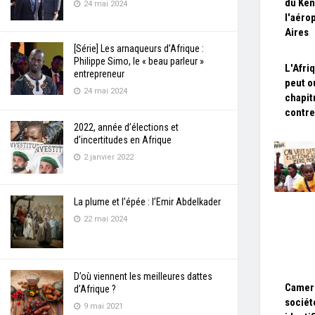
du Ken
24 mai 2024
l'aéro
Aires
[Série] Les arnaqueurs d’Afrique :
Philippe Simo, le « beau parleur »
L'Afri
entrepreneur
peut o
24 mai 2024
chapitr
contre
2022, année d’élections et
d’incertitudes en Afrique
2 janvier 2022
La plume et l’épée : l’Emir Abdelkader
22 mai 2024
D’où viennent les meilleures dattes
Camero
d’Afrique ?
sociét
9 mai 2021