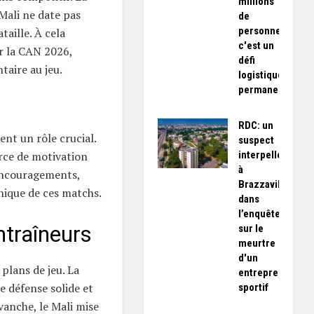
millions
 Mali ne date pas
de
personnes,
taille. À cela
c'est un
ur la CAN 2026,
défi
aire au jeu.
logistique
permanent»
RDC: un
nt un rôle crucial.
suspect
interpellé
urce de motivation
à
 encouragements,
Brazzaville
nique de ces matchs.
dans
l’enquête
ntraîneurs
sur le
meurtre
d'un
plans de jeu. La
entrepreneur
e défense solide et
sportif
vanche, le Mali mise