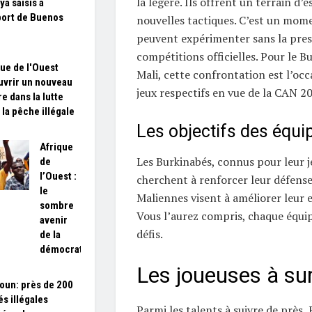
la légère. Ils offrent un terrain d’e
ya saisis à
port de Buenos
nouvelles tactiques. C’est un mome
peuvent expérimenter sans la pres
compétitions officielles. Pour le Bu
que de l'Ouest
Mali, cette confrontation est l’occ
uvrir un nouveau
jeux respectifs en vue de la CAN 2
e dans la lutte
 la pêche illégale
Les objectifs des équi
Afrique
Les Burkinabés, connus pour leur j
de
l’Ouest :
cherchent à renforcer leur défense.
le
Maliennes visent à améliorer leur e
sombre
Vous l’aurez compris, chaque équip
avenir
défis.
de la
démocratie
Les joueuses à sur
un: près de 200
és illégales
Parmi les talents à suivre de près