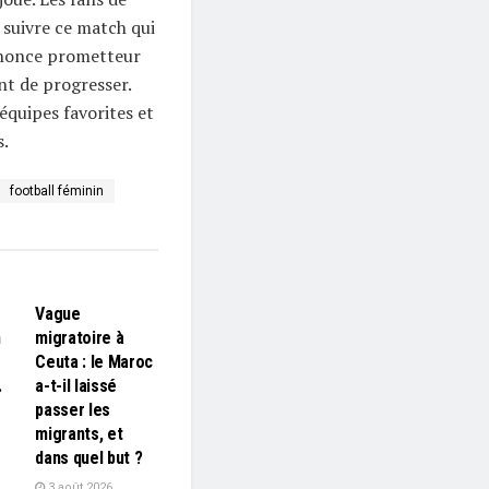
 suivre ce match qui
nnonce prometteur
nt de progresser.
 équipes favorites et
s.
football féminin
L'EDITO
Vague
n
migratoire à
Ceuta : le Maroc
…
a-t-il laissé
passer les
migrants, et
dans quel but ?
3 août 2026