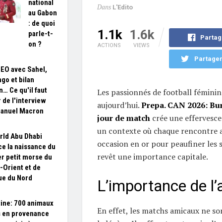
national
Dans
L'Edito
au Gabon
: de quoi
1.1k
1.6k
parle-t-
Partag
on ?
ACTIONS
VIEWS
Partager
SEO avec Sahel,
go et bilan
n… Ce qu'il faut
Les passionnés de football féminin
r de l'interview
aujourd’hui.
Prepa. CAN 2026: Bur
anuel Macron
jour de match
crée une effervesce
un contexte où chaque rencontre a
ld Abu Dhabi
occasion en or pour peaufiner les 
e la naissance du
revêt une importance capitale.
r petit morse du
Orient et de
que du Nord
L’importance de l’
ine: 700 animaux
En effet, les matchs amicaux ne so
 en provenance