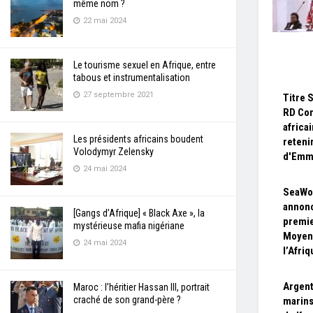
même nom ?
22 mai 2024
Le tourisme sexuel en Afrique, entre
tabous et instrumentalisation
27 septembre 2021
Titre 
RD Con
africai
Les présidents africains boudent
reteni
Volodymyr Zelensky
d'Emm
24 mai 2024
SeaWor
annonc
[Gangs d’Afrique] « Black Axe », la
premie
mystérieuse mafia nigériane
Moyen-
24 mai 2024
l’Afri
Argent
Maroc : l’héritier Hassan III, portrait
craché de son grand-père ?
marins