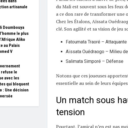
fiées dans
du Mali est souvent sous les feux d
ction artisanale
a ce don rare de transformer une o
Chez les Étalons, Aïssata Ouédraog
i Doumbouya
clé. Son agilité et sa vision de jeu 
 l’homme le plus
d’Afrique Aliko
Fatoumata Traoré – Attaquante
e au Palais
mmed V
Aïssata Ouédraogo – Milieu de 
Salimata Simporé – Défense
uvernement
 refuse le
Notons que ces joueuses apporten
ue avec les
essentielle au sein de leurs équipes
stes qui bloquent
 : Une décision
oversée
Un match sous ha
tension
Pourtant, l’amical n’en est pas mo