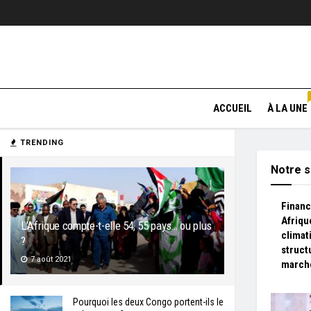
ACCUEIL
À LA UNE
TRENDING
Notre s
Financ
Afriqu
L’Afrique compte-t-elle 54, 55 pays… ou plus
climat
?
struct
7 août 2021
march
Pourquoi les deux Congo portent-ils le