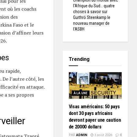
champion du monde avec
ssai pour les
l’Afrique du Sud… quatre
nt où les coachs
choses à savoir sur
sion des
Gurthrö Steenkamp le
nouveau manager de
rkina Faso et le
l’ASBH
asion d’affiner leurs
026.
pes
Trending
eu rapide,
 De l’autre côté, les
fficacité en attaque.
À LA UNE
e a ses propres
Visas américains: 50 pays
dont 30 pays africains
veiller
devront payer une caution
de 20000 dollars
, Fatoumata Traoré
PAR
ADMIN
3 août 2026
0