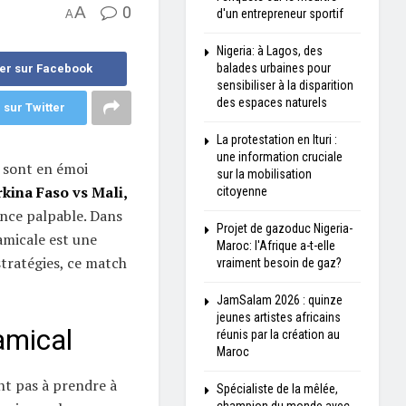
A
0
d'un entrepreneur sportif
A
Nigeria: à Lagos, des
balades urbaines pour
er sur Facebook
sensibiliser à la disparition
des espaces naturels
 sur Twitter
La protestation en Ituri :
une information cruciale
 sont en émoi
sur la mobilisation
kina Faso vs Mali,
citoyenne
nce palpable. Dans
Projet de gazoduc Nigeria-
micale est une
Maroc: l'Afrique a-t-elle
stratégies, ce match
vraiment besoin de gaz?
JamSalam 2026 : quinze
jeunes artistes africains
amical
réunis par la création au
Maroc
nt pas à prendre à
Spécialiste de la mêlée,