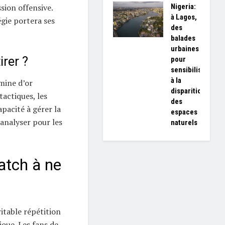
Nigeria:
ssion offensive.
à Lagos,
gie portera ses
des
balades
urbaines
rer ?
pour
sensibiliser
à la
mine d’or
disparition
actiques, les
des
apacité à gérer la
espaces
analyser pour les
naturels
atch à ne
itable répétition
joue. Les fans de