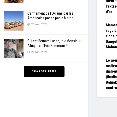
identi
l’extra
d’or
L’armement de l’Ukraine par les
Américains passe par le Maroc
24 mai 2024
Mamad
reçoit
riche 
Qui est Bernard Lugan, le « Monsieur
Dangot
Afrique » d’Eric Zemmour ?
Moha
24 mai 2024
Le go
malien
dialog
CHARGER PLUS
jihadi
Bamako
contr