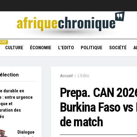
LIVE
CULTURE
ÉCONOMIE
L’EDITO
POLITIQUE
SOCIÉTÉ
A
élection
Accueil
L'Edito
Prepa. CAN 202
e durable en
e : entre urgence
Burkina Faso vs 
ique et
uration des
és
de match
Dialogue