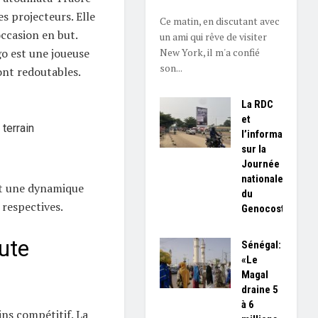
es projecteurs. Elle
Ce matin, en discutant avec
ccasion en but.
un ami qui rêve de visiter
New York, il m'a confié
o est une joueuse
son...
sont redoutables.
La RDC
et
terrain
l’information
sur la
Journée
nationale
t une dynamique
du
 respectives.
Genocost
ute
Sénégal:
«Le
Magal
draine 5
à 6
ins compétitif. La