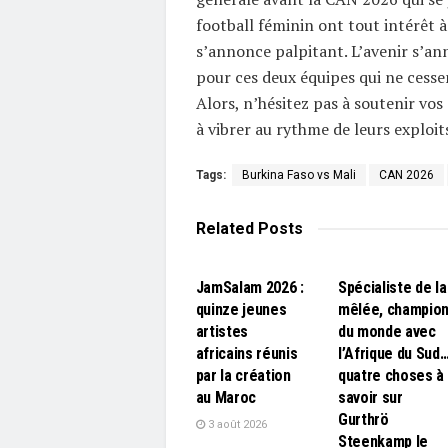
football féminin ont tout intérêt à
s’annonce palpitant. L’avenir s’a
pour ces deux équipes qui ne cesse
Alors, n’hésitez pas à soutenir vos
à vibrer au rythme de leurs exploit
Tags:
Burkina Faso vs Mali
CAN 2026
Related
Posts
L'EDITO
L'EDITO
JamSalam 2026 :
Spécialiste de la
quinze jeunes
mêlée, champio
artistes
du monde avec
africains réunis
l’Afrique du Sud
par la création
quatre choses à
au Maroc
savoir sur
Gurthrö
3 août 2026
Steenkamp le