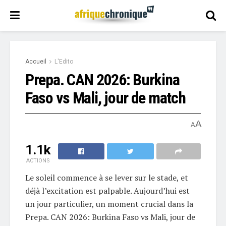
Accueil
L'Edito
Prepa. CAN 2026: Burkina
Faso vs Mali, jour de match
A
A
1.1k
ACTIONS
Le soleil commence à se lever sur le stade, et
déjà l’excitation est palpable. Aujourd’hui est
un jour particulier, un moment crucial dans la
Prepa. CAN 2026: Burkina Faso vs Mali, jour de