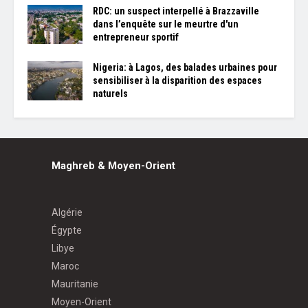
RDC: un suspect interpellé à Brazzaville
dans l’enquête sur le meurtre d'un
entrepreneur sportif
Nigeria: à Lagos, des balades urbaines pour
sensibiliser à la disparition des espaces
naturels
Maghreb & Moyen-Orient
Algérie
Égypte
Libye
Maroc
Mauritanie
Moyen-Orient