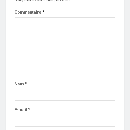
*
Commentaire
*
Nom
*
E-mail