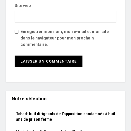
Site web
Enregistrer mon nom, mon e-mail et mon site
dans le navigateur pour mon prochain
commentaire.
Notre sélection
Tchad: huit dirigeants de l'opposition condamnés à huit
ans de prison ferme