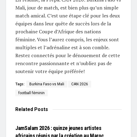
Mali, jour de match, est bien plus qu’un simple
match amical. C’est une étape clé pour les deux
équipes dans leur quête de succès lors de la
prochaine Coupe d’Afrique des nations
féminine. Vous l’aurez compris, les enjeux sont
multiples et l’adrénaline est à son comble.
Restez connectés pour le dénouement de cette
rencontre passionnante et n’oubliez pas de
soutenir votre équipe préférée!
Tags:
Burkina Faso vs Mali
CAN 2026
football féminin
Related
Posts
L'EDITO
JamSalam 2026 : quinze jeunes artistes
africains réunis par la création au Maroc