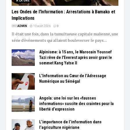
À LA UNE
Les Ondes de l’Information : Arrestations à Bamako et
Implications
PAR
ADMIN
10 août 2026
0
Il était une fois, dans la tumultueuse capitale malienne, une
série d'événements qui allaient bouleverser le pays....
Alpinisme: à 15 ans, le Marocain Youssef
Tazi rêve de l'Everest après avoir gravi le
sommet Kang Yatse II
L’Information au Cœur de l’Adressage
Numérique au Sénégal
Angola: une loi sur les «fausses
informations» suscite des craintes pour la
liberté d’expression
L’importance de l’information dans
l’agriculture nigériane