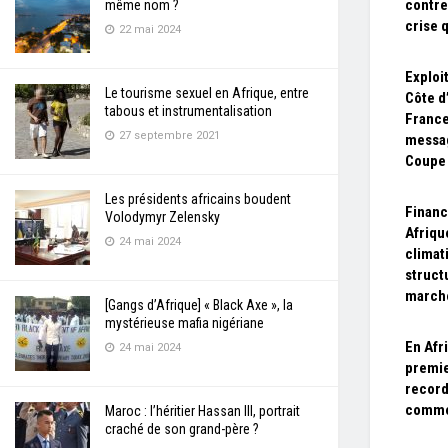
contre
même nom ?
crise q
22 mai 2024
Exploit
Le tourisme sexuel en Afrique, entre
Côte d
tabous et instrumentalisation
France
27 septembre 2021
messag
Coupe
Les présidents africains boudent
Financ
Volodymyr Zelensky
Afriqu
24 mai 2024
climat
struct
march
[Gangs d’Afrique] « Black Axe », la
mystérieuse mafia nigériane
En Afr
24 mai 2024
premie
record
comme
Maroc : l’héritier Hassan III, portrait
craché de son grand-père ?