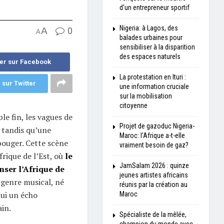
d'un entrepreneur sportif
Nigeria: à Lagos, des
A
0
A
balades urbaines pour
sensibiliser à la disparition
des espaces naturels
er sur Facebook
La protestation en Ituri :
 sur Twitter
une information cruciale
sur la mobilisation
citoyenne
le fin, les vagues de
Projet de gazoduc Nigeria-
, tandis qu’une
Maroc: l'Afrique a-t-elle
bouger. Cette scène
vraiment besoin de gaz?
frique de l’Est, où
le
JamSalam 2026 : quinze
nser l’Afrique de
jeunes artistes africains
e genre musical, né
réunis par la création au
hui un écho
Maroc
ain.
Spécialiste de la mêlée,