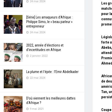
24 mai 2024
Les gr
matche
pour l
[Série] Les arnaqueurs d’Afrique :
connus
Philippe Simo, le « beau parleur »
prome
entrepreneur
24 mai 2024
Législ
forte 
2022, année d’élections et
Abeba
d’incertitudes en Afrique
attend
2 janvier 2022
Premie
Ahme
La plume et l’épée : l’Emir Abdelkader
African
22 mai 2024
de deu
améric
Tan, u
persis
D’où viennent les meilleures dattes
d’Afrique ?
9 mai 2021
Coupe 