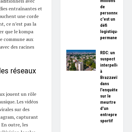
raditionnels avec
millions
de
dies entraînantes et
personnes,
touchent une corde
c'est un
t, ce n’est pas la
défi
ner que le kompa
logistique
permanent»
ire commune aux
avec des racines
RDC: un
suspect
interpellé
des réseaux
à
Brazzaville
dans
l’enquête
ux jouent un rôle
sur le
usique. Les vidéos
meurtre
d'un
irales sur des
entrepreneur
tagram, capturant
sportif
 En outre, les