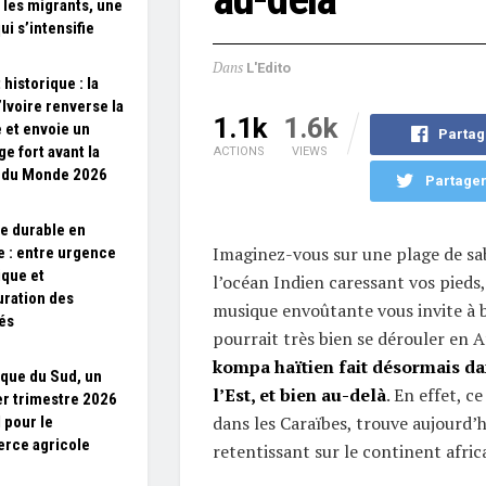
 les migrants, une
ui s’intensifie
Dans
L'Edito
 historique : la
’Ivoire renverse la
1.1k
1.6k
 et envoie un
Partag
e fort avant la
ACTIONS
VIEWS
 du Monde 2026
Partager
e durable en
Imaginez-vous sur une plage de sab
e : entre urgence
ique et
l’océan Indien caressant vos pieds
uration des
musique envoûtante vous invite à 
és
pourrait très bien se dérouler en A
kompa haïtien fait désormais da
ique du Sud, un
l’Est, et bien au-delà
. En effet, c
r trimestre 2026
dans les Caraïbes, trouve aujourd’
 pour le
rce agricole
retentissant sur le continent afric