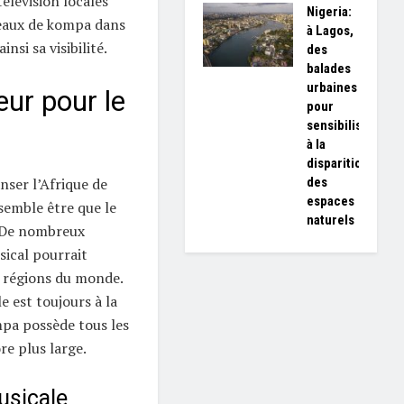
télévision locales
Nigeria:
ceaux de kompa dans
à Lagos,
si sa visibilité.
des
balades
urbaines
ur pour le
pour
sensibiliser
à la
disparition
des
nser l’Afrique de
espaces
 semble être que le
naturels
 De nombreux
ical pourrait
 régions du monde.
e est toujours à la
mpa possède tous les
re plus large.
usicale