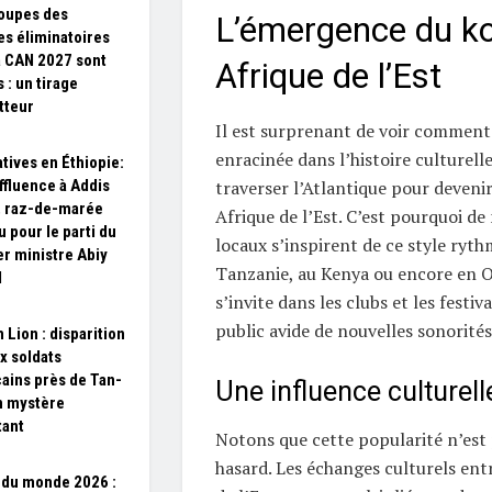
oupes des
L’émergence du k
s éliminatoires
a CAN 2027 sont
Afrique de l’Est
 : un tirage
tteur
Il est surprenant de voir comment
enracinée dans l’histoire culturell
atives en Éthiopie:
affluence à Addis
traverser l’Atlantique pour deven
, raz-de-marée
Afrique de l’Est. C’est pourquoi d
u pour le parti du
locaux s’inspirent de ce style ryt
r ministre Abiy
Tanzanie, au Kenya ou encore en 
d
s’invite dans les clubs et les festiv
public avide de nouvelles sonorités
 Lion : disparition
x soldats
ains près de Tan-
Une influence culturell
n mystère
tant
Notons que cette popularité n’est p
hasard. Les échanges culturels entr
du monde 2026 :