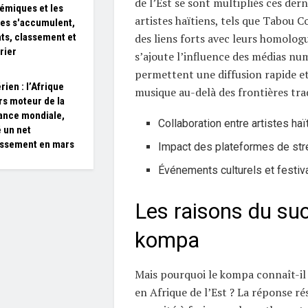
de l’Est se sont multipliés ces der
lémiques et les
artistes haïtiens, tels que Tabou C
es s'accumulent,
des liens forts avec leurs homologu
ats, classement et
rier
s’ajoute l’influence des médias num
permettent une diffusion rapide et
rien : l’Afrique
musique au-delà des frontières trad
rs moteur de la
ance mondiale,
Collaboration entre artistes haï
 un net
issement en mars
Impact des plateformes de st
Événements culturels et festiv
Les raisons du su
kompa
Mais pourquoi le kompa connaît-i
en Afrique de l’Est ? La réponse ré