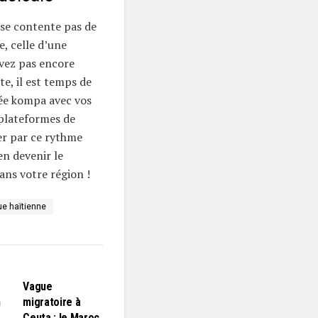
 se contente pas de
e, celle d’une
vez pas encore
e, il est temps de
rée kompa avec vos
s plateformes de
er par ce rythme
en devenir le
ns votre région !
e haïtienne
L'EDITO
Vague
n
migratoire à
Ceuta : le Maroc