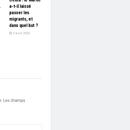
…
a-t-il laissé
passer les
migrants, et
dans quel but ?
3 août 2026
e.
Les champs