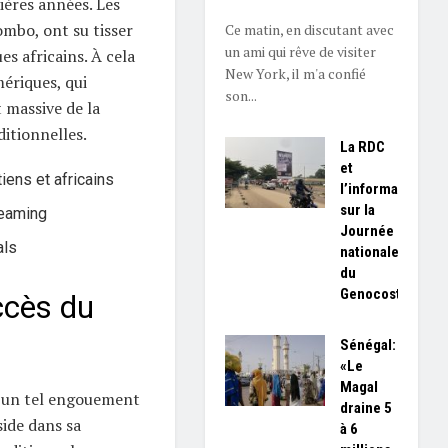
nières années. Les
ombo, ont su tisser
Ce matin, en discutant avec
un ami qui rêve de visiter
es africains. À cela
New York, il m'a confié
ériques, qui
son...
 massive de la
itionnelles.
La RDC
et
tiens et africains
l’information
sur la
reaming
Journée
als
nationale
du
Genocost
ccès du
Sénégal:
«Le
Magal
l un tel engouement
draine 5
side dans sa
à 6