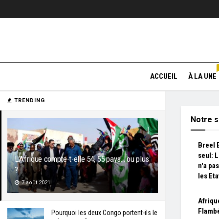
ACCUEIL
À LA UNE
TRENDING
Notre s
Breel 
seul: 
L’Afrique compte-t-elle 54, 55 pays… ou plus
n'a pa
?
les Et
7 août 2021
Afriqu
Flambé
Pourquoi les deux Congo portent-ils le