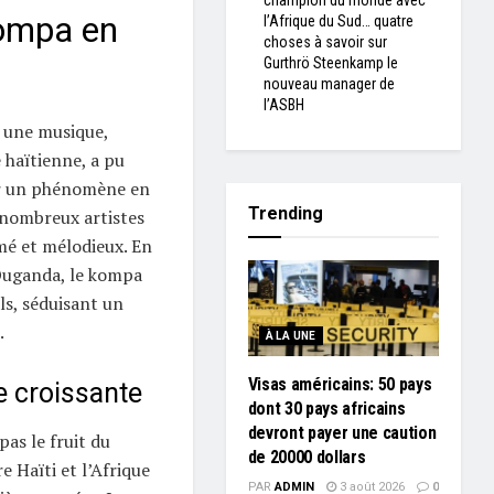
champion du monde avec
ompa en
l’Afrique du Sud… quatre
choses à savoir sur
Gurthrö Steenkamp le
nouveau manager de
l’ASBH
 une musique,
e haïtienne, a pu
ir un phénomène en
Trending
e nombreux artistes
hmé et mélodieux. En
Ouganda, le kompa
als, séduisant un
.
À LA UNE
Visas américains: 50 pays
e croissante
dont 30 pays africains
devront payer une caution
as le fruit du
de 20000 dollars
e Haïti et l’Afrique
PAR
ADMIN
3 août 2026
0