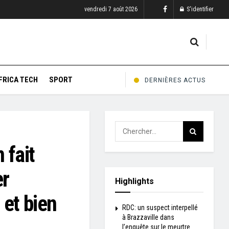
vendredi 7 août 2026
S'identifier
FRICA TECH
SPORT
DERNIÈRES ACTUS
 fait
er
Highlights
, et bien
RDC: un suspect interpellé
à Brazzaville dans
l’enquête sur le meurtre