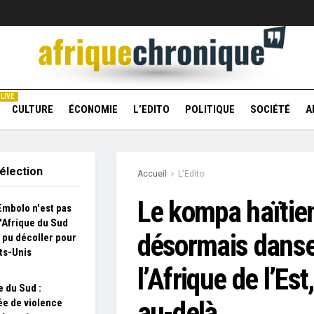
LIVE
CULTURE
ÉCONOMIE
L’EDITO
POLITIQUE
SOCIÉTÉ
A
élection
Accueil
L'Edito
Le kompa haïtien
Embolo n'est pas
L'Afrique du Sud
désormais dans
s pu décoller pour
ats-Unis
l’Afrique de l’Est
e du Sud :
au-delà
e de violence