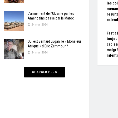
les po
menac
L’armement de l’Ukraine par les
résult
Américains passe par le Maroc
calend
24 mai 2024
Fret aé
toujou
Qui est Bernard Lugan, le « Monsieur
croiss
Afrique » d’Eric Zemmour ?
malgré
24 mai 2024
ralent
CHARGER PLUS