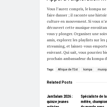
Vous l’aurez compris, le kompa ne
faire danser ; il raconte une histoir
culture en mouvement. Si vous n’a
découvert cette musique envoûtant
vous y plonger. Organisez une soi
amis, explorez les playlists sur le
streaming, et laissez-vous emport
enivrant. Qui sait, vous pourriez bi
prochain ambassadeur du kompa da
Tags:
Afrique de l'Est
kompa
musiqu
Related
Posts
L'EDITO
L'EDITO
JamSalam 2026 :
Spécialiste de la
quinze jeunes
mêlée, champio
artistes
du monde avec