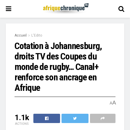
Accueil
L'Edito
Cotation à Johannesburg,
droits TV des Coupes du
monde de rugby… Canal+
renforce son ancrage en
Afrique
A
A
1.1k
ACTIONS