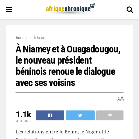
Accueil
À la une
À Niamey et à Ouagadougou,
le nouveau président
béninois renoue le dialogue
avec ses voisins
A
A
1.1k
ACTIONS
Les relations entre le Bénin, le Niger et le