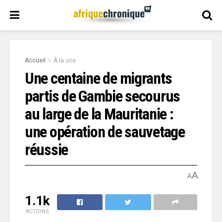
Accueil
À la une
Une centaine de migrants
partis de Gambie secourus
au large de la Mauritanie :
une opération de sauvetage
réussie
A
A
1.1k
ACTIONS