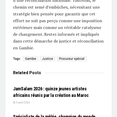
d’une réconciliation nationale. Toutefois, le
chemin est semé d’embûches, nécessitant une
stratégie bien pensée pour garantir que cet
effort ne soit pas perçu comme une imposition
extérieure mais comme un véritable catalyseur
de changement. Restez informés et impliqués
dans cette démarche de justice et réconciliation
en Gambie.
Tags:
Gambie
Justice
Procureur spécial
Related
Posts
L'EDITO
JamSalam 2026 : quinze jeunes artistes
africains réunis par la création au Maroc
3 août 2026
L'EDITO
Spécialiste de la mêlée, champion du monde