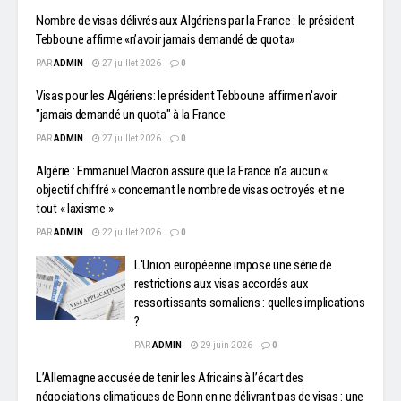
Nombre de visas délivrés aux Algériens par la France : le président
Tebboune affirme «n’avoir jamais demandé de quota»
PAR
ADMIN
27 juillet 2026
0
Visas pour les Algériens: le président Tebboune affirme n'avoir
"jamais demandé un quota" à la France
PAR
ADMIN
27 juillet 2026
0
Algérie : Emmanuel Macron assure que la France n’a aucun «
objectif chiffré » concernant le nombre de visas octroyés et nie
tout « laxisme »
PAR
ADMIN
22 juillet 2026
0
L'Union européenne impose une série de
restrictions aux visas accordés aux
ressortissants somaliens : quelles implications
?
PAR
ADMIN
29 juin 2026
0
L’Allemagne accusée de tenir les Africains à l’écart des
négociations climatiques de Bonn en ne délivrant pas de visas : une