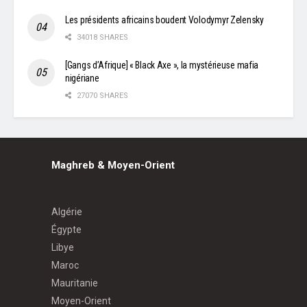
Les présidents africains boudent Volodymyr Zelensky
34018 SHARES
[Gangs d’Afrique] « Black Axe », la mystérieuse mafia
nigériane
27070 SHARES
Maghreb & Moyen-Orient
Algérie
Égypte
Libye
Maroc
Mauritanie
Moyen-Orient