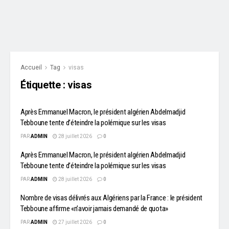
Accueil
Tag
visas
Étiquette :
visas
Après Emmanuel Macron, le président algérien Abdelmadjid
Tebboune tente d’éteindre la polémique sur les visas
PAR
ADMIN
28 juillet 2026
0
Après Emmanuel Macron, le président algérien Abdelmadjid
Tebboune tente d’éteindre la polémique sur les visas
PAR
ADMIN
28 juillet 2026
0
Nombre de visas délivrés aux Algériens par la France : le président
Tebboune affirme «n’avoir jamais demandé de quota»
PAR
ADMIN
27 juillet 2026
0