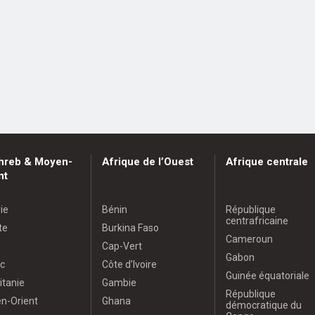
hreb & Moyen-
Afrique de l’Ouest
Afrique centrale
nt
ie
Bénin
République
centrafricaine
te
Burkina Faso
Cameroun
Cap-Vert
Gabon
c
Côte d’Ivoire
Guinée équatoriale
itanie
Gambie
République
n-Orient
Ghana
démocratique du