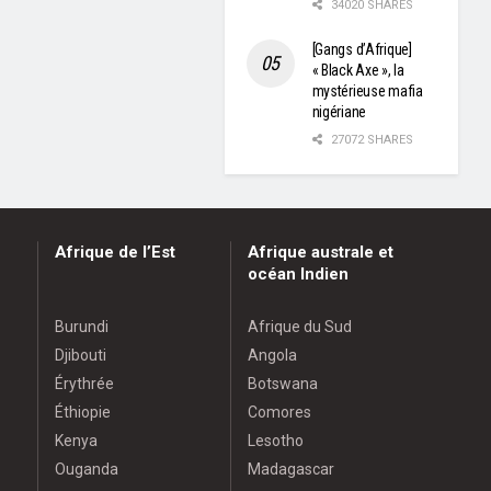
34020 SHARES
[Gangs d’Afrique]
« Black Axe », la
mystérieuse mafia
nigériane
27072 SHARES
Afrique de l’Est
Afrique australe et
océan Indien
Burundi
Afrique du Sud
Djibouti
Angola
Érythrée
Botswana
Éthiopie
Comores
Kenya
Lesotho
Ouganda
Madagascar