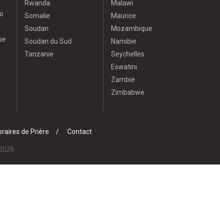
Rwanda
Malawi
o
Somalie
Maurice
Soudan
Mozambique
pe
Soudan du Sud
Namibie
Tanzanie
Seychelles
Eswatini
Zambie
Zimbabwe
raires de Prière
Contact
 2026