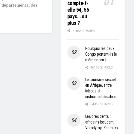
compte-t-
al départemental des
elle 54, 55
pays… ou
plus ?
51058 SHARES
Pourquoi les deux
Congo portent-ils le
même nom ?
46156 SHARES
Le tourisme sexuel
en Afrique, entre
tabous et
instrumentalisation
34355 SHARES
Les présidents
africains boudent
Volodymyr Zelensky