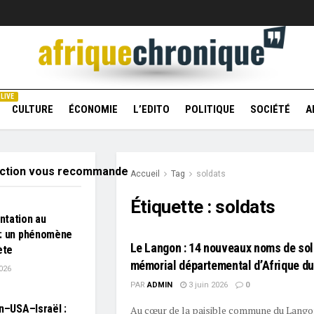
LIVE
CULTURE
ÉCONOMIE
L’EDITO
POLITIQUE
SOCIÉTÉ
A
action vous recommande
Accueil
Tag
soldats
Étiquette :
soldats
ntation au
 : un phénomène
Le Langon : 14 nouveaux noms de sol
ète
mémorial départemental d’Afrique du
026
PAR
ADMIN
3 juin 2026
0
an–USA–Israël :
Au cœur de la paisible commune du Lango