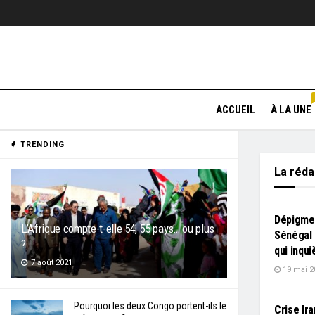
ACCUEIL
À LA UNE
TRENDING
La réd
L'EDITO
Dépigme
L’Afrique compte-t-elle 54, 55 pays… ou plus
Sénégal
?
qui inqui
7 août 2021
19 mai 2
L'EDITO
Pourquoi les deux Congo portent-ils le
Crise Ir