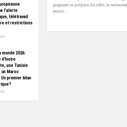
européenne
poignant se prépare. En effet, le mémori
e l’alerte
morts ...
que, télétravail
re et restrictions
2026
u monde 2026:
 d’Ivoire
te, une Tunisie
, un Maroc
 Un premier bilan
rique?
026