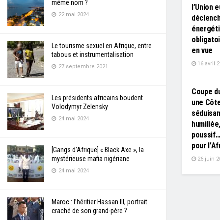
même nom ?
l’Union 
22 mai 2024
déclench
énergéti
obligatoi
Le tourisme sexuel en Afrique, entre
en vue
tabous et instrumentalisation
16 avril 
27 septembre 2021
L'EDITO
Coupe d
Les présidents africains boudent
une Côte
Volodymyr Zelensky
séduisan
24 mai 2024
humiliée
poussif…
pour l’Af
[Gangs d’Afrique] « Black Axe », la
mystérieuse mafia nigériane
26 juin 2
24 mai 2024
Maroc : l’héritier Hassan III, portrait
craché de son grand-père ?