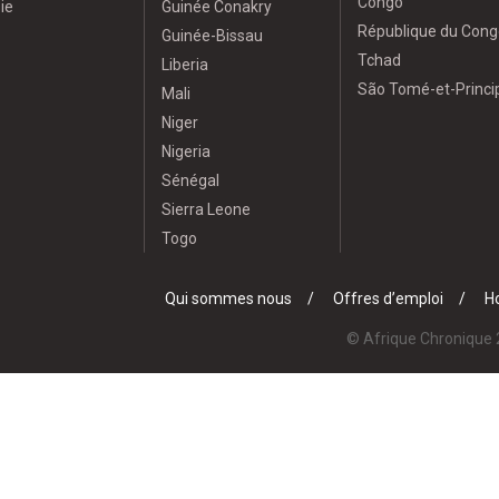
Congo
ie
Guinée Conakry
République du Cong
Guinée-Bissau
Tchad
Liberia
São Tomé-et-Princi
Mali
Niger
Nigeria
Sénégal
Sierra Leone
Togo
Qui sommes nous
Offres d’emploi
Ho
© Afrique Chronique