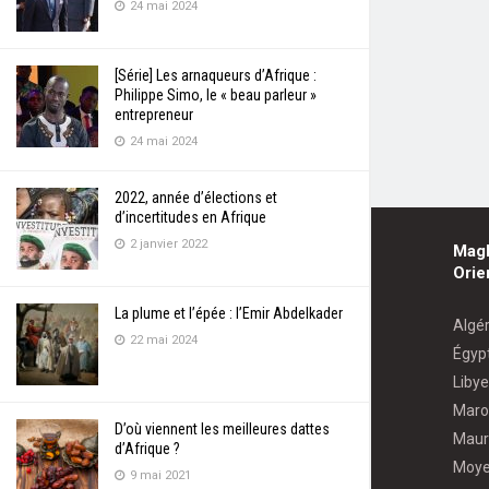
24 mai 2024
[Série] Les arnaqueurs d’Afrique :
Philippe Simo, le « beau parleur »
entrepreneur
24 mai 2024
2022, année d’élections et
d’incertitudes en Afrique
2 janvier 2022
Mag
Orie
La plume et l’épée : l’Emir Abdelkader
Algér
22 mai 2024
Égyp
Libye
Maro
D’où viennent les meilleures dattes
Maur
d’Afrique ?
Moye
9 mai 2021