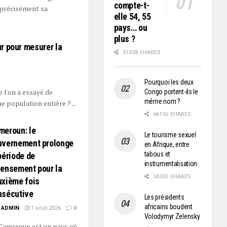
compte-t-
 précisément sa
elle 54, 55
pays… ou
plus ?
r pour mesurer la
51058 SHARES
Pourquoi les deux
 l'on a essayé de
Congo portent-ils le
même nom ?
 population entière ? ...
46156 SHARES
meroun: le
Le tourisme sexuel
uvernement prolonge
en Afrique, entre
tabous et
période de
instrumentalisation
censement pour la
34355 SHARES
uxième fois
nsécutive
Les présidents
africains boudent
ADMIN
1 août 2026
0
Volodymyr Zelensky
Cameroun est un pays où