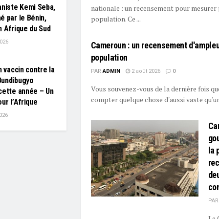
aniste Kemi Seba,
nationale : un recensement pour mesurer
é par le Bénin,
population. Ce ...
n Afrique du Sud
2026
Cameroun : un recensement d'ampleu
population
n vaccin contre la
PAR
ADMIN
2 août 2026
0
Bundibugyo
Vous souvenez-vous de la dernière fois que
cette année – Un
compter quelque chose d'aussi vaste qu'une
ur l’Afrique
026
Ca
go
la 
re
de
co
PAR
Le 