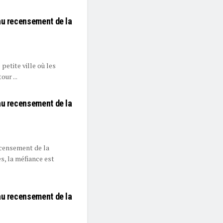
au recensement de la
 petite ville où les
ur ...
au recensement de la
ecensement de la
s, la méfiance est
au recensement de la