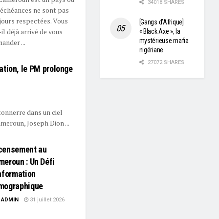
34018 SHARES
 échéances ne sont pas
jours respectées. Vous
[Gangs d’Afrique]
-il déjà arrivé de vous
« Black Axe », la
mystérieuse mafia
ander ...
nigériane
27072 SHARES
tion, le PM prolonge
onnerre dans un ciel
meroun, Joseph Dion ...
censement au
eroun : Un Défi
nformation
mographique
ADMIN
31 juillet 2026