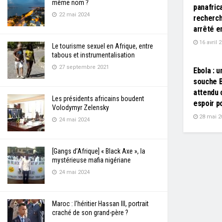
même nom ?
panafric
22 mai 2024
recherch
arrêté e
16 avril 
Le tourisme sexuel en Afrique, entre
L'EDITO
tabous et instrumentalisation
27 septembre 2021
Ebola : u
souche 
attendu 
Les présidents africains boudent
espoir po
Volodymyr Zelensky
28 mai 2
24 mai 2024
[Gangs d’Afrique] « Black Axe », la
mystérieuse mafia nigériane
24 mai 2024
Maroc : l’héritier Hassan III, portrait
craché de son grand-père ?