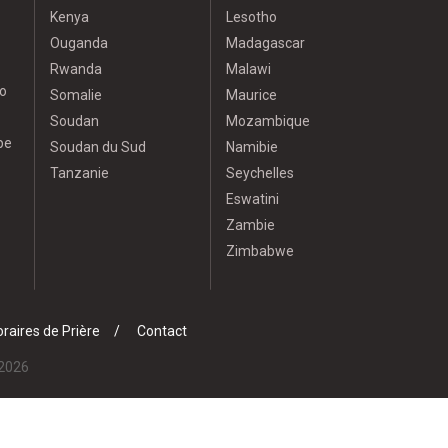
Kenya
Lesotho
Ouganda
Madagascar
Rwanda
Malawi
o
Somalie
Maurice
Soudan
Mozambique
pe
Soudan du Sud
Namibie
Tanzanie
Seychelles
Eswatini
Zambie
Zimbabwe
raires de Prière
Contact
 2026