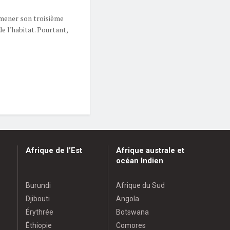
 mener son troisième
e l'habitat. Pourtant,
Afrique de l’Est
Afrique australe et
océan Indien
Burundi
Afrique du Sud
Djibouti
Angola
Érythrée
Botswana
Éthiopie
Comores