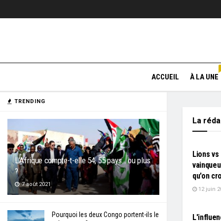
ACCUEIL
À LA UNE
TRENDING
La réd
L'EDITO
Lions vs 
L’Afrique compte-t-elle 54, 55 pays… ou plus
vainqueur
?
qu'on cro
7 août 2021
12 juin 2
L'EDITO
Pourquoi les deux Congo portent-ils le
L'influe