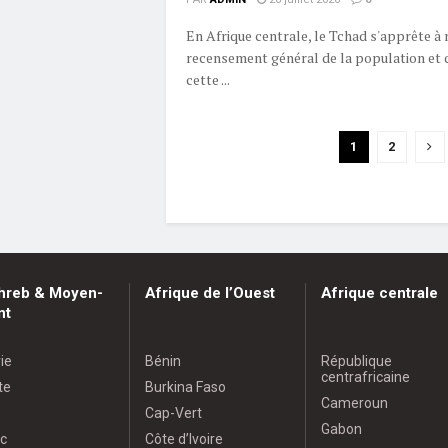
En Afrique centrale, le Tchad s'apprête à
recensement général de la population et d
cette ...
1
2
hreb & Moyen-
Afrique de l’Ouest
Afrique centrale
nt
ie
Bénin
République
centrafricaine
te
Burkina Faso
Cameroun
Cap-Vert
Gabon
c
Côte d’Ivoire