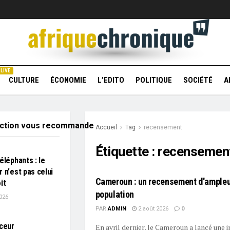
LIVE
CULTURE
ÉCONOMIE
L’EDITO
POLITIQUE
SOCIÉTÉ
A
action vous recommande
Accueil
Tag
recensement
Étiquette :
recensemen
éléphants : le
 n'est pas celui
Cameroun : un recensement d'ampleu
it
population
026
PAR
ADMIN
2 août 2026
0
nceur
En avril dernier, le Cameroun a lancé une i