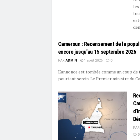
les
tou
est
dem
Cameroun : Recensement de la popula
encore jusqu'au 15 septembre 2026
PAR
ADMIN
1 août 2026
0
L'annonce est tombée comme un coup de t
pourtant serein. Le Premier ministre du Ca
Re
Cam
d’I
Dé
PAR
0