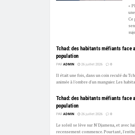
« P
une
Ce 
sen
suje
Tchad: des habitants méfiants face 
population
PAR
ADMIN
26 juillet 2026
0
Il était une fois, dans un coin reculé du T
animée à l'ombre d'un manguier. Les habitan
Tchad: des habitants méfiants face 
population
PAR
ADMIN
26 juillet 2026
0
Le soleil se lève sur N'Djamena, et avec lui
recensement commence. Pourtant, l'enthous