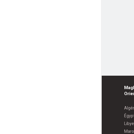
Mag
Orie
Algér
Égyp
Libye
Maro