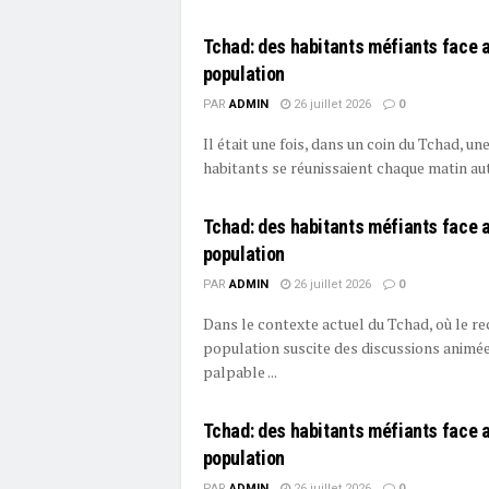
Tchad: des habitants méfiants face 
population
PAR
ADMIN
26 juillet 2026
0
Il était une fois, dans un coin du Tchad, une
habitants se réunissaient chaque matin auto
Tchad: des habitants méfiants face 
population
PAR
ADMIN
26 juillet 2026
0
Dans le contexte actuel du Tchad, où le r
population suscite des discussions animée
palpable ...
Tchad: des habitants méfiants face 
population
PAR
ADMIN
26 juillet 2026
0