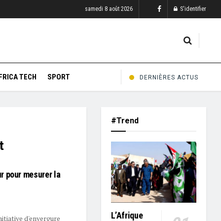
samedi 8 août 2026
S'identifier
FRICA TECH
SPORT
DERNIÈRES ACTUS
#Trend
t
r pour mesurer la
L’Afrique
nitiative d'envergure