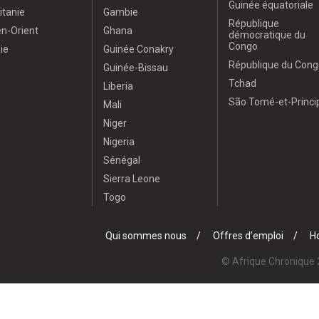
Guinée équatoriale
itanie
Gambie
République
n-Orient
Ghana
démocratique du
Congo
ie
Guinée Conakry
République du Cong
Guinée-Bissau
Tchad
Liberia
São Tomé-et-Princi
Mali
Niger
Nigeria
Sénégal
Sierra Leone
Togo
Qui sommes nous
Offres d’emploi
Ho
© Afrique Chronique