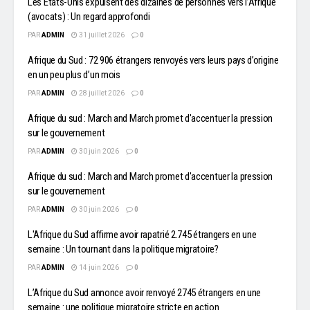
Les États-Unis expulsent des dizaines de personnes vers l’Afrique
(avocats) : Un regard approfondi
PAR
ADMIN
31 juillet 2026
0
Afrique du Sud : 72 906 étrangers renvoyés vers leurs pays d’origine
en un peu plus d’un mois
PAR
ADMIN
28 juillet 2026
0
Afrique du sud : March and March promet d'accentuer la pression
sur le gouvernement
PAR
ADMIN
30 juin 2026
0
Afrique du sud : March and March promet d'accentuer la pression
sur le gouvernement
PAR
ADMIN
30 juin 2026
0
L'Afrique du Sud affirme avoir rapatrié 2.745 étrangers en une
semaine : Un tournant dans la politique migratoire?
PAR
ADMIN
14 juin 2026
0
L’Afrique du Sud annonce avoir renvoyé 2745 étrangers en une
semaine : une politique migratoire stricte en action