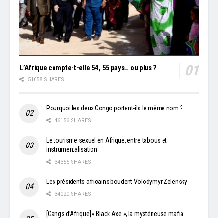
L’Afrique compte-t-elle 54, 55 pays… ou plus ?
51058 SHARES
Pourquoi les deux Congo portent-ils le même nom ?
46156 SHARES
Le tourisme sexuel en Afrique, entre tabous et
instrumentalisation
34355 SHARES
Les présidents africains boudent Volodymyr Zelensky
34020 SHARES
[Gangs d’Afrique] « Black Axe », la mystérieuse mafia