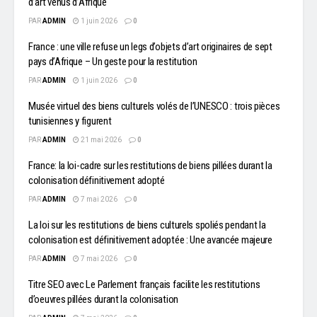
d’art venus d’Afrique
PAR
ADMIN
1 juin 2026
0
France : une ville refuse un legs d’objets d’art originaires de sept
pays d’Afrique – Un geste pour la restitution
PAR
ADMIN
1 juin 2026
0
Musée virtuel des biens culturels volés de l’UNESCO : trois pièces
tunisiennes y figurent
PAR
ADMIN
21 mai 2026
0
France: la loi-cadre sur les restitutions de biens pillées durant la
colonisation définitivement adopté
PAR
ADMIN
7 mai 2026
0
La loi sur les restitutions de biens culturels spoliés pendant la
colonisation est définitivement adoptée : Une avancée majeure
PAR
ADMIN
7 mai 2026
0
Titre SEO avec Le Parlement français facilite les restitutions
d’oeuvres pillées durant la colonisation