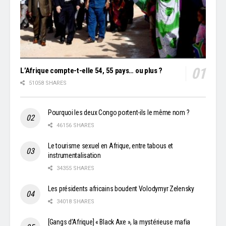
L’Afrique compte-t-elle 54, 55 pays… ou plus ?
51058 SHARES
Pourquoi les deux Congo portent-ils le même nom ?
46156 SHARES
Le tourisme sexuel en Afrique, entre tabous et
instrumentalisation
34355 SHARES
Les présidents africains boudent Volodymyr Zelensky
34018 SHARES
[Gangs d’Afrique] « Black Axe », la mystérieuse mafia