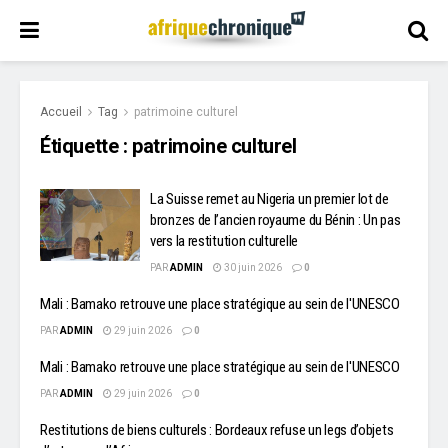
Accueil
Tag
patrimoine culturel
Étiquette :
patrimoine culturel
La Suisse remet au Nigeria un premier lot de
bronzes de l’ancien royaume du Bénin : Un pas
vers la restitution culturelle
PAR
ADMIN
30 juin 2026
0
Mali : Bamako retrouve une place stratégique au sein de l'UNESCO
PAR
ADMIN
29 juin 2026
0
Mali : Bamako retrouve une place stratégique au sein de l'UNESCO
PAR
ADMIN
29 juin 2026
0
Restitutions de biens culturels : Bordeaux refuse un legs d’objets