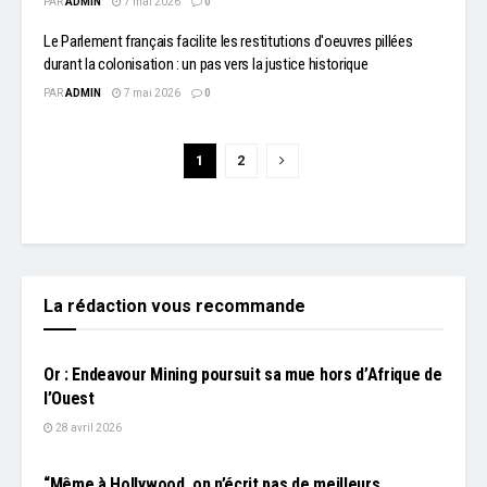
PAR
ADMIN
7 mai 2026
0
Le Parlement français facilite les restitutions d'oeuvres pillées
durant la colonisation : un pas vers la justice historique
PAR
ADMIN
7 mai 2026
0
1
2
La rédaction vous recommande
L'EDITO
Or : Endeavour Mining poursuit sa mue hors d’Afrique de
l’Ouest
28 avril 2026
L'EDITO
“Même à Hollywood, on n’écrit pas de meilleurs