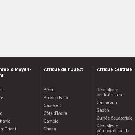
hreb & Moyen-
Afrique de l’Ouest
Afrique centrale
nt
ie
Bénin
République
centrafricaine
te
Burkina Faso
Cameroun
Cap-Vert
Gabon
c
Côte d’Ivoire
Guinée équatoriale
itanie
Gambie
République
n-Orient
Ghana
démocratique du