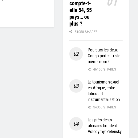
compte-t-
.
elle 54, 55
pays… ou
plus ?
51058 SHARES
Pourquoi les deux
Congo portent-ils le
même nom ?
46155 SHARES
Le tourisme sexuel
en Afrique, entre
tabous et
instrumentalisation
34353 SHARES
Les présidents
africains boudent
Volodymyr Zelensky