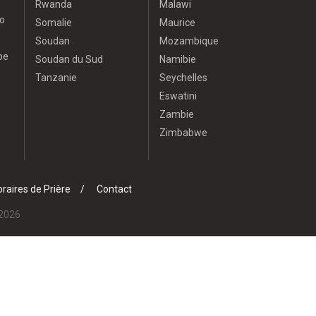
Rwanda
Malawi
o
Somalie
Maurice
Soudan
Mozambique
pe
Soudan du Sud
Namibie
Tanzanie
Seychelles
Eswatini
Zambie
Zimbabwe
raires de Prière
Contact
 2026