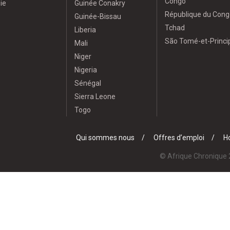
Congo
ie
Guinée Conakry
République du Cong
Guinée-Bissau
Tchad
Liberia
São Tomé-et-Princi
Mali
Niger
Nigeria
Sénégal
Sierra Leone
Togo
Qui sommes nous
Offres d’emploi
Ho
© Afrique Chronique