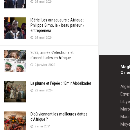
24 mai 2024
[Série] Les arnaqueurs d’Afrique :
Philippe Simo, le « beau parleur »
entrepreneur
24 mai 2024
2022, année d’élections et
d’incertitudes en Afrique
2 janvier 2022
Mag
Orie
La plume et l’épée : l’Emir Abdelkader
Algér
22 mai 2024
Égyp
Libye
Maro
D’où viennent les meilleures dattes
Maur
d’Afrique ?
Moye
9 mai 2021