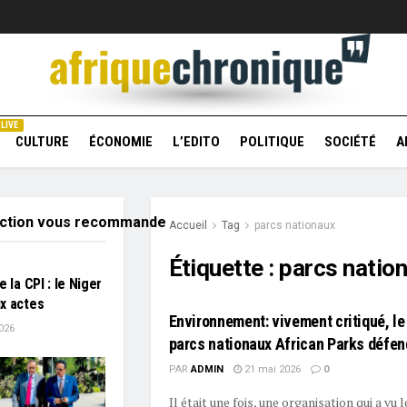
LIVE
CULTURE
ÉCONOMIE
L’EDITO
POLITIQUE
SOCIÉTÉ
A
action vous recommande
Accueil
Tag
parcs nationaux
Étiquette :
parcs natio
e la CPI : le Niger
x actes
Environnement: vivement critiqué, le
026
parcs nationaux African Parks défen
PAR
ADMIN
21 mai 2026
0
Il était une fois, une organisation qui a vu 