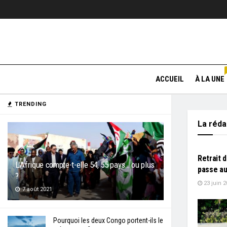
ACCUEIL
À LA UNE
TRENDING
La réd
L'EDITO
Retrait d
L’Afrique compte-t-elle 54, 55 pays… ou plus
passe au
?
23 juin 2
7 août 2021
Pourquoi les deux Congo portent-ils le