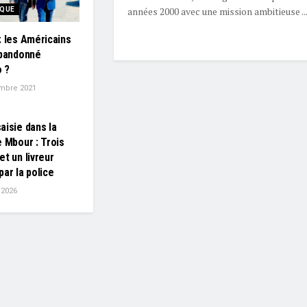
années 2000 avec une mission ambitieuse ..
IQUE
: les Américains
abandonné
 ?
mbre 2021
aisie dans la
e Mbour : Trois
et un livreur
par la police
t 2026