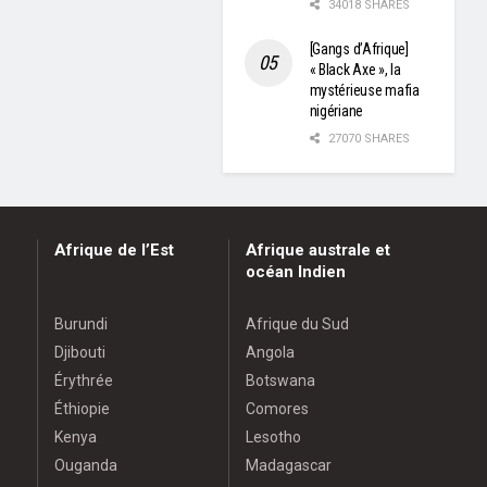
34018 SHARES
[Gangs d’Afrique]
« Black Axe », la
mystérieuse mafia
nigériane
27070 SHARES
Afrique de l’Est
Afrique australe et
océan Indien
Burundi
Afrique du Sud
Djibouti
Angola
Érythrée
Botswana
Éthiopie
Comores
Kenya
Lesotho
Ouganda
Madagascar