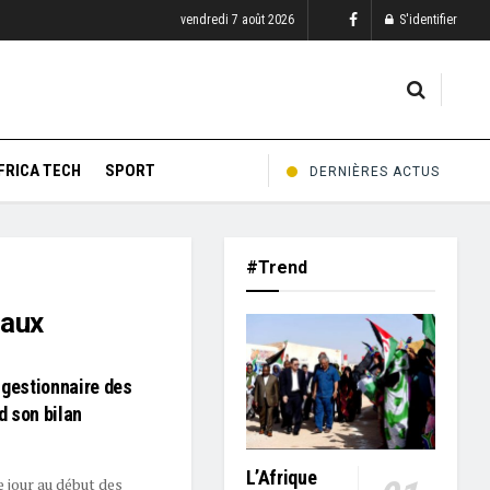
vendredi 7 août 2026
S'identifier
FRICA TECH
SPORT
DERNIÈRES ACTUS
#Trend
naux
 gestionnaire des
d son bilan
L’Afrique
le jour au début des