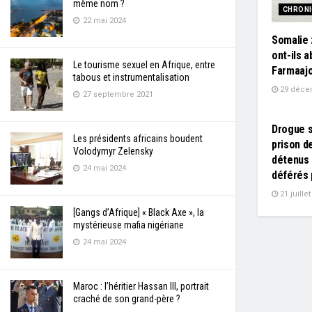
même nom ?
CHRON
22 mai 2024
Somalie 
ont-ils 
Le tourisme sexuel en Afrique, entre
Farmaajo
tabous et instrumentalisation
29 déce
27 septembre 2021
L'EDITO
Drogue s
Les présidents africains boudent
prison d
Volodymyr Zelensky
détenus 
24 mai 2024
déférés 
21 juille
[Gangs d’Afrique] « Black Axe », la
mystérieuse mafia nigériane
24 mai 2024
Maroc : l’héritier Hassan III, portrait
craché de son grand-père ?