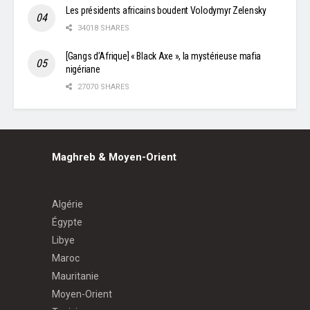
Les présidents africains boudent Volodymyr Zelensky
34018 SHARES
[Gangs d’Afrique] « Black Axe », la mystérieuse mafia
nigériane
27070 SHARES
Maghreb & Moyen-Orient
Algérie
Égypte
Libye
Maroc
Mauritanie
Moyen-Orient