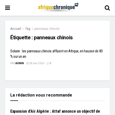
Accueil
Tag
panneaux chinois
Étiquette :
panneaux chinois
Solaire : les panneaux chinois affluent en Afrique, en hausse de 83
% sur un an
PAR
ADMIN
28 mai 2026
0
La rédaction vous recommande
L'EDITO
Expansion d’Air Algérie : Attaf annonce un objectif de