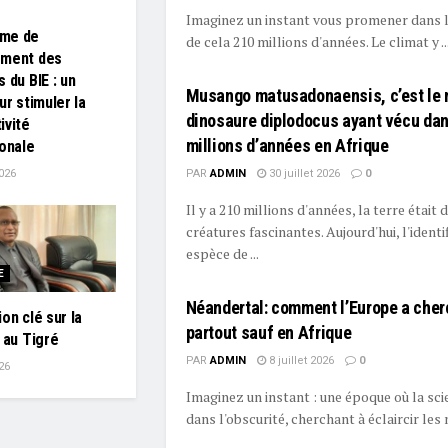
Imaginez un instant vous promener dans la 
me de
de cela 210 millions d'années. Le climat y ..
ement des
 du BIE : un
Musango matusadonaensis, c’est le 
ur stimuler la
dinosaure diplodocus ayant vécu dans
ivité
millions d’années en Afrique
ionale
026
PAR
ADMIN
30 juillet 2026
0
Il y a 210 millions d'années, la terre était
créatures fascinantes. Aujourd'hui, l'identi
espèce de ...
E
Néandertal: comment l’Europe a cher
on clé sur la
partout sauf en Afrique
e au Tigré
PAR
ADMIN
8 juillet 2026
0
26
Imaginez un instant : une époque où la sc
dans l'obscurité, cherchant à éclaircir les 