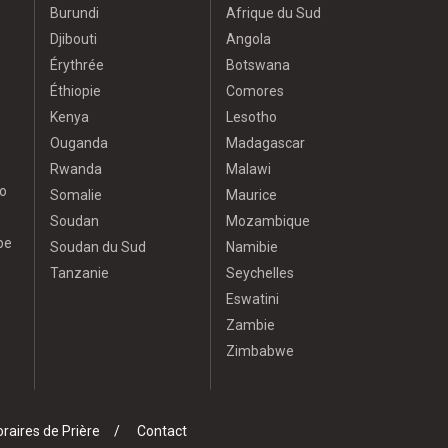
Burundi
Afrique du Sud
Djibouti
Angola
Érythrée
Botswana
Éthiopie
Comores
Kenya
Lesotho
Ouganda
Madagascar
Rwanda
Malawi
o
Somalie
Maurice
Soudan
Mozambique
pe
Soudan du Sud
Namibie
Tanzanie
Seychelles
Eswatini
Zambie
Zimbabwe
raires de Prière
Contact