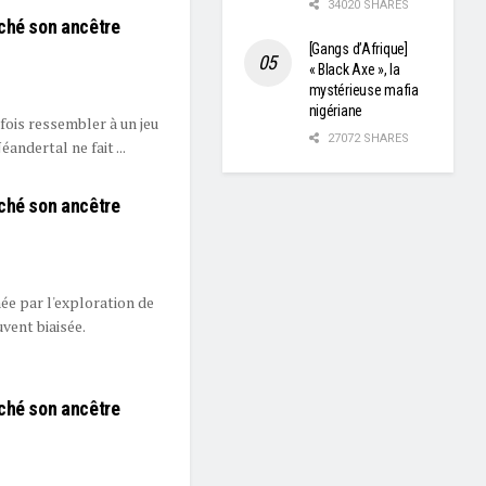
34020 SHARES
ché son ancêtre
[Gangs d’Afrique]
« Black Axe », la
mystérieuse mafia
nigériane
fois ressembler à un jeu
27072 SHARES
éandertal ne fait ...
ché son ancêtre
née par l'exploration de
vent biaisée.
ché son ancêtre