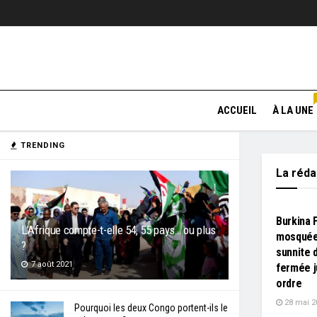
ACCUEIL
À LA UNE
TRENDING
La réd
L'EDITO
Burkina 
L’Afrique compte-t-elle 54, 55 pays… ou plus
mosquée
?
sunnite
7 août 2021
fermée j
ordre
28 mai 2
Pourquoi les deux Congo portent-ils le
L'EDITO