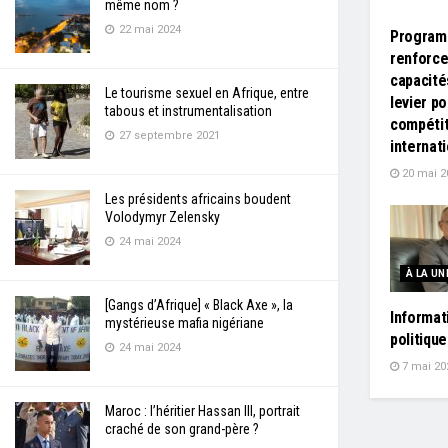
même nom ?
22 mai 2024
Program
renforc
capacités
Le tourisme sexuel en Afrique, entre
levier po
tabous et instrumentalisation
compétit
27 septembre 2021
internat
20 mai 2
Les présidents africains boudent
Volodymyr Zelensky
24 mai 2024
À LA UN
[Gangs d’Afrique] « Black Axe », la
Informati
mystérieuse mafia nigériane
politiqu
24 mai 2024
7 mai 20
Maroc : l’héritier Hassan III, portrait
craché de son grand-père ?