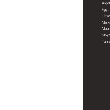
Algér
Égyp
Libye
Maro
Maur
Moye
Tunis