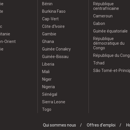
ie
Bénin
République
centrafricaine
te
Burkina Faso
Cameroun
Cap-Vert
Gabon
c
Côte d’Ivoire
Guinée équatoriale
itanie
Gambie
République
n-Orient
Ghana
démocratique du
Congo
ie
Guinée Conakry
République du Cong
Guinée-Bissau
Tchad
Liberia
São Tomé-et-Princi
Mali
Niger
Nigeria
Sénégal
Sierra Leone
Togo
Qui sommes nous
Offres d’emploi
Ho