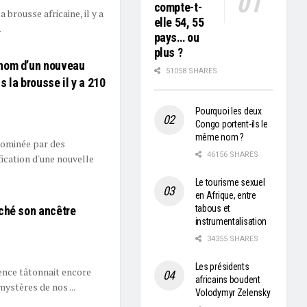
compte-t-
brousse africaine, il y a
elle 54, 55
.
pays… ou
plus ?
nom d’un nouveau
51058 SHARES
 la brousse il y a 210
Pourquoi les deux
Congo portent-ils le
même nom ?
 dominée par des
46156 SHARES
fication d'une nouvelle
Le tourisme sexuel
en Afrique, entre
tabous et
ché son ancêtre
instrumentalisation
34355 SHARES
Les présidents
ience tâtonnait encore
africains boudent
mystères de nos ...
Volodymyr Zelensky