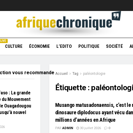
LIVE
CULTURE
ÉCONOMIE
L’EDITO
POLITIQUE
SOCIÉTÉ
A
action vous recommande
Accueil
Tag
paléontologie
Étiquette :
paléontolog
Faso : La grande
 du Mouvement
Musango matusadonaensis, c’est le 
 de Ouagadougou
dinosaure diplodocus ayant vécu dans
usqu’à nouvel
millions d’années en Afrique
026
PAR
ADMIN
30 juillet 2026
0