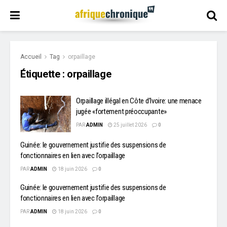
Accueil
Tag
orpaillage
Étiquette :
orpaillage
Orpaillage illégal en Côte d’Ivoire: une menace
jugée «fortement préoccupante»
PAR
ADMIN
25 juillet 2026
0
Guinée: le gouvernement justifie des suspensions de
fonctionnaires en lien avec l’orpaillage
PAR
ADMIN
18 juin 2026
0
Guinée: le gouvernement justifie des suspensions de
fonctionnaires en lien avec l’orpaillage
PAR
ADMIN
18 juin 2026
0