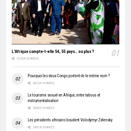
L’Afrique compte-t-elle 54, 55 pays… ou plus ?
51058 SHARES
Pourquoi les deux Congo portent-ils le même nom ?
46154 SHARES
Le tourisme sexuel en Afrique, entre tabous et
instrumentalisation
34353 SHARES
Les présidents africains boudent Volodymyr Zelensky
34018 SHARES