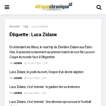
Accueil
Tag
Luca Zidane
Étiquette :
Luca Zidane
En attendant les Bleus, le road trip de Zinédine Zidane aux États-
Unis. Il assistera notamment au premier match de son fils Luca en
Coupe du monde face à l’Argentine
PAR
ADMIN
14 juin 2026
0
Luca Zidane, le poids du nom, l'espoir d'un destin algérien
PAR
ADMIN
9 juin 2026
0
Luca Zidane, c’est terminé : le gardien tire sa révérence
PAR
ADMIN
4 juin 2026
0
Luca Zidane, c’est terminé : Une décision qui secoue le football