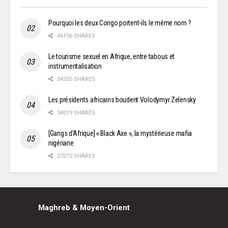
Pourquoi les deux Congo portent-ils le même nom ?
46156 SHARES
Le tourisme sexuel en Afrique, entre tabous et
instrumentalisation
34355 SHARES
Les présidents africains boudent Volodymyr Zelensky
34019 SHARES
[Gangs d’Afrique] « Black Axe », la mystérieuse mafia
nigériane
27072 SHARES
Maghreb & Moyen-Orient