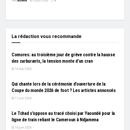
PAR
ADMIN
3 juin 2026
0
La rédaction vous recommande
À LA UNE
Comores: au troisième jour de grève contre la hausse
des carburants, la tension monte d'un cran
14 mai 2026
L'EDITO
Qui chante lors de la cérémonie d’ouverture de la
Coupe du monde 2026 de foot ? Les artistes annoncés
11 juin 2026
L'EDITO
Le Tchad s'oppose au tracé choisi par Yaoundé pour la
ligne de train reliant le Cameroun à Ndjamena
16 juin 2026