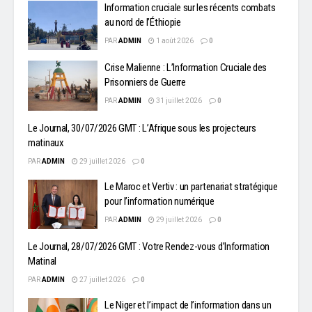
Information cruciale sur les récents combats
au nord de l’Éthiopie
PAR
ADMIN
1 août 2026
0
Crise Malienne : L’Information Cruciale des
Prisonniers de Guerre
PAR
ADMIN
31 juillet 2026
0
Le Journal, 30/07/2026 GMT : L’Afrique sous les projecteurs
matinaux
PAR
ADMIN
29 juillet 2026
0
Le Maroc et Vertiv : un partenariat stratégique
pour l’information numérique
PAR
ADMIN
29 juillet 2026
0
Le Journal, 28/07/2026 GMT : Votre Rendez-vous d’Information
Matinal
PAR
ADMIN
27 juillet 2026
0
Le Niger et l’impact de l’information dans un