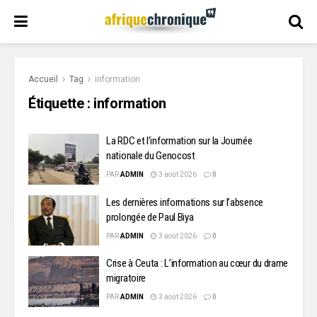
Accueil
Tag
information
Étiquette :
information
La RDC et l’information sur la Journée
nationale du Genocost
PAR
ADMIN
3 août 2026
0
Les dernières informations sur l’absence
prolongée de Paul Biya
PAR
ADMIN
3 août 2026
0
Crise à Ceuta : L’information au cœur du drame
migratoire
PAR
ADMIN
3 août 2026
0