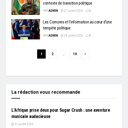
contexte de transition politique
PAR
ADMIN
27 juillet 2026
0
Les Comores et l’information au cœur d’une
tempête politique
PAR
ADMIN
24 juillet 2026
0
1
2
…
10
La rédaction vous recommande
L'EDITO
L’Afrique prise deux pour Sugar Crush : une aventure
musicale audacieuse
31 juillet 2026
L'EDITO