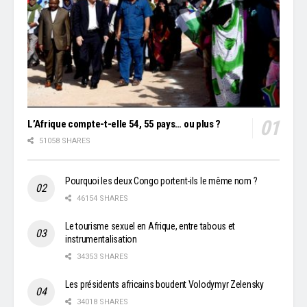
L’Afrique compte-t-elle 54, 55 pays… ou plus ?
51058 SHARES
Pourquoi les deux Congo portent-ils le même nom ?
46154 SHARES
Le tourisme sexuel en Afrique, entre tabous et
instrumentalisation
34353 SHARES
Les présidents africains boudent Volodymyr Zelensky
34018 SHARES