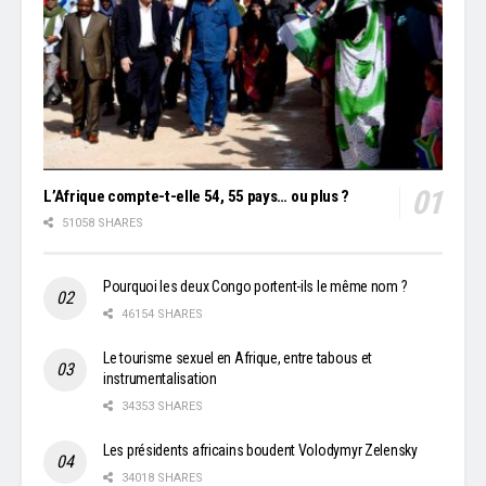
L’Afrique compte-t-elle 54, 55 pays… ou plus ?
51058 SHARES
Pourquoi les deux Congo portent-ils le même nom ?
46154 SHARES
Le tourisme sexuel en Afrique, entre tabous et
instrumentalisation
34353 SHARES
Les présidents africains boudent Volodymyr Zelensky
34018 SHARES