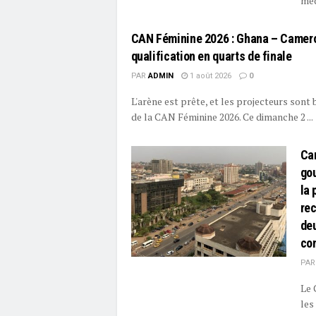
méd
CAN Féminine 2026 : Ghana – Camero
qualification en quarts de finale
PAR
ADMIN
1 août 2026
0
L'arène est prête, et les projecteurs sont
de la CAN Féminine 2026. Ce dimanche 2 ...
Ca
go
la 
re
de
co
PAR
Le 
les