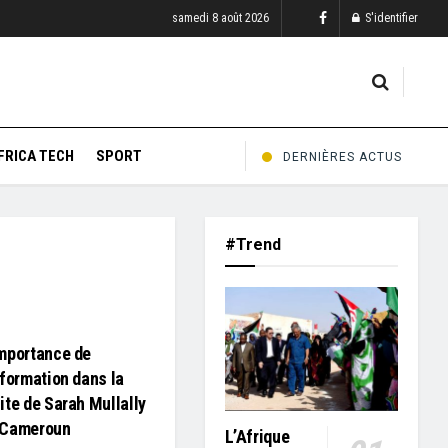
samedi 8 août 2026
S'identifier
FRICA TECH
SPORT
DERNIÈRES ACTUS
#Trend
Importance de
nformation dans la
ite de Sarah Mullally
 Cameroun
L’Afrique