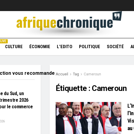
LIVE
CULTURE
ÉCONOMIE
L’EDITO
POLITIQUE
SOCIÉTÉ
A
action vous recommande
Accueil
Tag
Cameroun
Étiquette :
Cameroun
ue du Sud, un
trimestre 2026
L’
pour le commerce
l’I
Vis
026
au