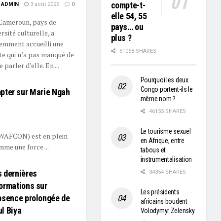
compte-t-
ADMIN
3 août 2026
0
elle 54, 55
Cameroun, pays de
pays… ou
ersité culturelle, a
plus ?
emment accueilli une
51058 SHARES
ite qui n’a pas manqué de
e parler d’elle. En ...
Pourquoi les deux
Congo portent-ils le
pter sur Marie Ngah
même nom ?
46155 SHARES
Le tourisme sexuel
(WAFCON) est en plein
en Afrique, entre
mme une force ...
tabous et
instrumentalisation
 dernières
34354 SHARES
ormations sur
Les présidents
bsence prolongée de
africains boudent
l Biya
Volodymyr Zelensky