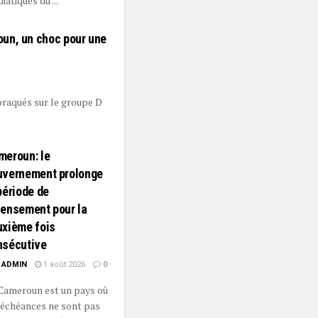
iatiques du ...
un, un choc pour une
 braqués sur le groupe D
meroun: le
uvernement prolonge
période de
censement pour la
uxième fois
nsécutive
ADMIN
1 août 2026
0
Cameroun est un pays où
 échéances ne sont pas