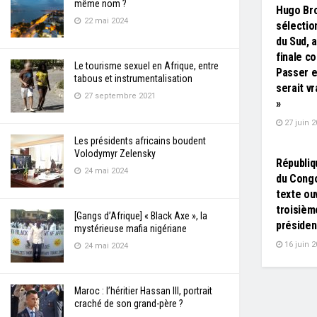
même nom ?
Hugo Br
22 mai 2024
sélectio
du Sud, 
finale co
Le tourisme sexuel en Afrique, entre
Passer e
tabous et instrumentalisation
serait v
27 septembre 2021
»
27 juin 2
L'EDITO
Les présidents africains boudent
Volodymyr Zelensky
Républiq
24 mai 2024
du Congo
texte ouv
troisièm
[Gangs d’Afrique] « Black Axe », la
présiden
mystérieuse mafia nigériane
16 juin 2
24 mai 2024
Maroc : l’héritier Hassan III, portrait
craché de son grand-père ?