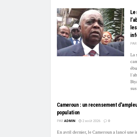
Le 
l’a
les
in
PAR
La 
cam
ébul
l'a
Biy
sus
Cameroun : un recensement d'ampleu
population
PAR
ADMIN
2 août 2026
0
En avril dernier, le Cameroun a lancé une i