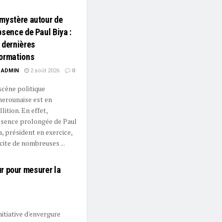
mystère autour de
bsence de Paul Biya :
 dernières
formations
ADMIN
2 août 2026
0
scène politique
erounaise est en
lition. En effet,
bsence prolongée de Paul
a, président en exercice,
cite de nombreuses ...
r pour mesurer la
nitiative d'envergure