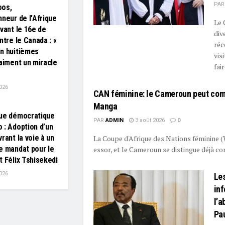
PAR
oos,
nneur de l'Afrique
Le 
avant le 16e de
div
ntre le Canada : «
réc
n huitièmes
vis
raiment un miracle
fair
026
CAN féminine: le Cameroun peut com
Manga
ue démocratique
PAR
ADMIN
3 août 2026
0
 : Adoption d’un
rant la voie à un
La Coupe d'Afrique des Nations féminine 
e mandat pour le
essor, et le Cameroun se distingue déjà co
t Félix Tshisekedi
026
Les
inf
l’a
Pau