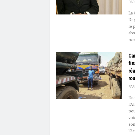
PAR
Le 
Dep
le 
abs
rum
Ca
fin
réa
rou
PAR
En 
l'A
pou
voi
son
l'éc