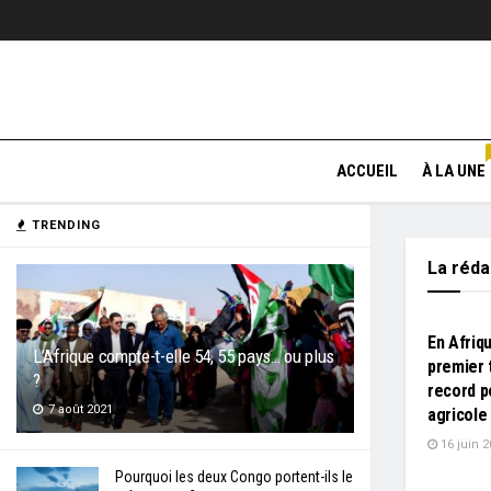
ACCUEIL
À LA UNE
TRENDING
La réd
L'EDITO
En Afriq
L’Afrique compte-t-elle 54, 55 pays… ou plus
premier 
?
record 
7 août 2021
agricole
16 juin 2
L'EDITO
Pourquoi les deux Congo portent-ils le