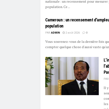
nationale : un recensement pour mesurer
population. Ce ...
Cameroun : un recensement d'ampleu
population
PAR
ADMIN
2 août 2026
0
Vous souvenez-vous de la dernière fois que
compter quelque chose d'aussi vaste qu'une
L’i
l’a
Pau
PAR
Il 
sem
com
les