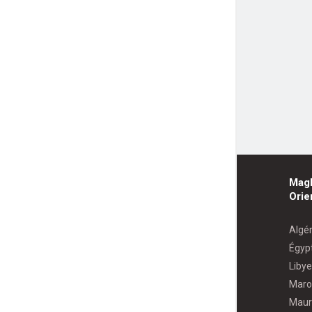
Mag
Orie
Algér
Égyp
Libye
Maro
Maur