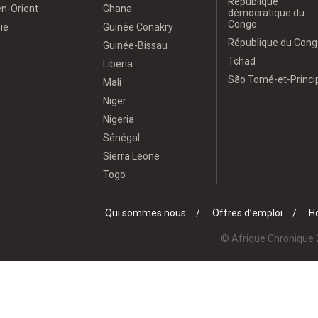
République
n-Orient
Ghana
démocratique du
Congo
ie
Guinée Conakry
République du Cong
Guinée-Bissau
Tchad
Liberia
São Tomé-et-Princi
Mali
Niger
Nigeria
Sénégal
Sierra Leone
Togo
Qui sommes nous
Offres d’emploi
Ho
© Afrique Chronique