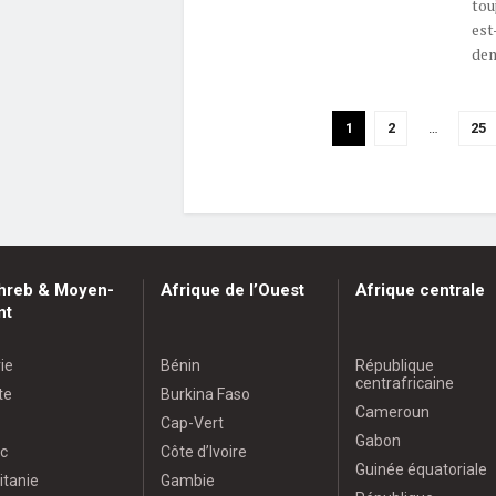
tou
est
dem
1
2
…
25
hreb & Moyen-
Afrique de l’Ouest
Afrique centrale
nt
ie
Bénin
République
centrafricaine
te
Burkina Faso
Cameroun
Cap-Vert
Gabon
c
Côte d’Ivoire
Guinée équatoriale
itanie
Gambie