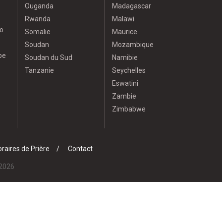
Ouganda
Madagascar
Rwanda
Malawi
o
Somalie
Maurice
Soudan
Mozambique
pe
Soudan du Sud
Namibie
Tanzanie
Seychelles
Eswatini
Zambie
Zimbabwe
raires de Prière
Contact
 2026