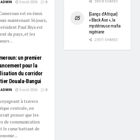
34018 SHARES
ADMIN
3 août 2026
0
Cameroun est en émoi.
[Gangs d’Afrique]
uis maintenant 56 jours,
« Black Axe », la
mystérieuse mafia
président Paul Biya est
nigériane
ent du pays, et les
eurs ...
27071 SHARES
meroun: un premier
ancement pour la
lisation du corridor
tier Douala-Bangui
ADMIN
3 août 2026
0
voyageant à travers
frique centrale, on
rrait penser que les
es de communication
t le cœur battant de
onomie ...