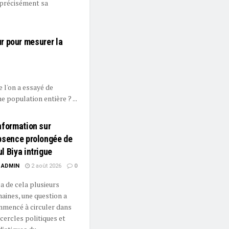
 précisément sa
r pour mesurer la
 l'on a essayé de
 population entière ? ...
nformation sur
bsence prolongée de
l Biya intrigue
ADMIN
2 août 2026
0
y a de cela plusieurs
aines, une question a
mencé à circuler dans
 cercles politiques et