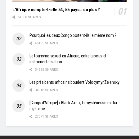
L’Afrique compte-t-elle 54, 55 pays… ou plus ?
51058 SHARES
Pourquoi les deux Congo portent-ils le même nom ?
46155 SHARES
Le tourisme sexuel en Afrique, entre tabous et
instrumentalisation
34355 SHARES
Les présidents africains boudent Volodymyr Zelensky
34018 SHARES
[Gangs d’Afrique] « Black Axe », la mystérieuse mafia
nigériane
27071 SHARES