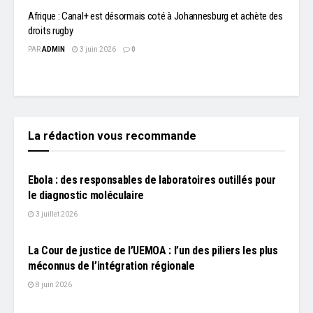
Afrique : Canal+ est désormais coté à Johannesburg et achète des
droits rugby
PAR
ADMIN
3 juin 2026
0
La rédaction vous recommande
L'EDITO
Ebola : des responsables de laboratoires outillés pour
le diagnostic moléculaire
3 juillet 2026
L'EDITO
La Cour de justice de l’UEMOA : l’un des piliers les plus
méconnus de l’intégration régionale
8 juin 2026
L'EDITO