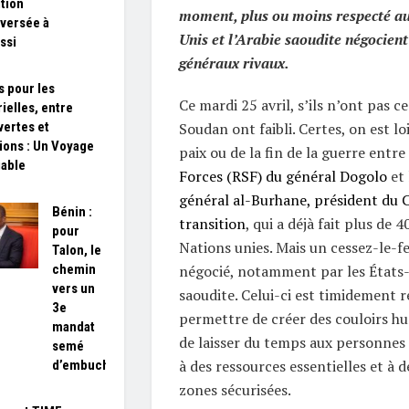
tion
moment, plus ou moins respecté au
versée à
Unis et l’Arabie saoudite négocient
ssi
généraux rivaux.
 pour les
Ce mardi 25 avril, s’ils n’ont pas c
ielles, entre
ertes et
Soudan ont faibli. Certes, on est l
ions : Un Voyage
paix ou de la fin de la guerre entre
iable
Forces (RSF) du général Dogolo
et 
général al-Burhane, président du C
Bénin :
transition
, qui a déjà fait plus de 
pour
Nations unies. Mais un cessez-le-fe
Talon, le
chemin
négocié, notamment par les États-U
vers un
saoudite. Celui-ci est timidement r
3e
permettre de créer des couloirs hum
mandat
de laisser du temps aux personnes 
semé
à des ressources essentielles et à d
d’embuches
zones sécurisées.