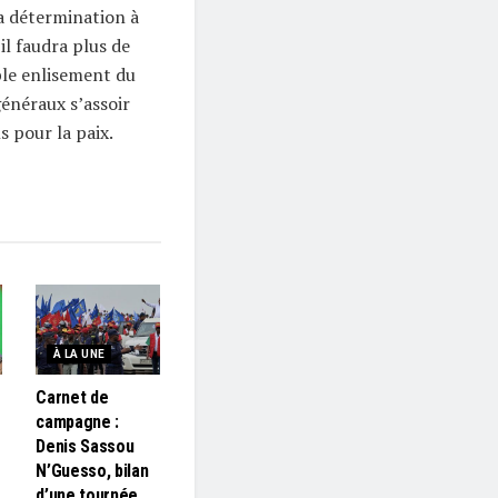
a détermination à
il faudra plus de
ble enlisement du
généraux s’assoir
s pour la paix.
À LA UNE
Carnet de
campagne :
s
Denis Sassou
N’Guesso, bilan
d’une tournée