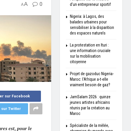
A
0
d'un entrepreneur sportif
A
Nigeria: à Lagos, des
balades urbaines pour
sensibiliser à la disparition
des espaces naturels
La protestation en Ituri :
une information cruciale
sur la mobilisation
citoyenne
Projet de gazoduc Nigeria-
Maroc: l'Afrique a-t-elle
vraiment besoin de gaz?
er sur Facebook
JamSalam 2026 : quinze
jeunes artistes africains
réunis par la création au
 sur Twitter
Maroc
Spécialiste de la mêlée,
res est, pour le