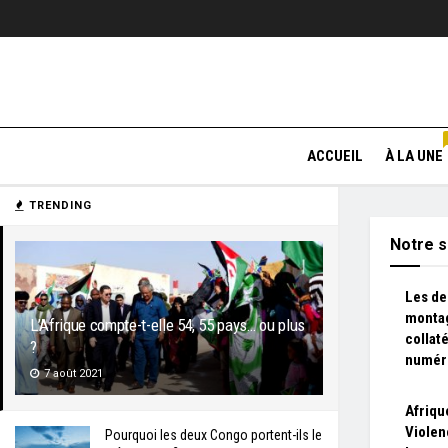
ACCUEIL
À LA UNE
TRENDING
Notre s
Les de
montag
L’Afrique compte-t-elle 54, 55 pays… ou plus
collat
?
numér
7 août 2021
Afriqu
Violen
Pourquoi les deux Congo portent-ils le