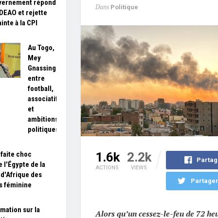
uvernement répond
Dans
Politique
EDEAO et rejette
inte à la CPI
Au Togo,
Mey
Gnassingbé
entre
football,
associatif
et
ambitions
politiques
faite choc
1.6k
2.2k
Partag
e l'Égypte de la
ACTIONS
VIEWS
d'Afrique des
Partager
s féminine
rmation sur la
Alors qu’un cessez-le-feu de 72 heu