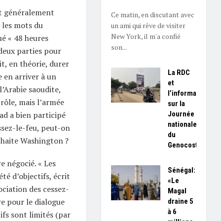
t généralement
Ce matin, en discutant avec
 les mots du
un ami qui rêve de visiter
New York, il m'a confié
ué « 48 heures
son...
 deux parties pour
it, en théorie, durer
La RDC
 en arriver à un
et
’Arabie saoudite,
l’information
 rôle, mais l’armée
sur la
Journée
ad a bien participé
nationale
ssez-le-feu, peut-on
du
uhaite Washington ?
Genocost
e négocié. « Les
Sénégal:
té d’objectifs, écrit
«Le
ciation des cessez-
Magal
re pour le dialogue
draine 5
à 6
ifs sont limités (par