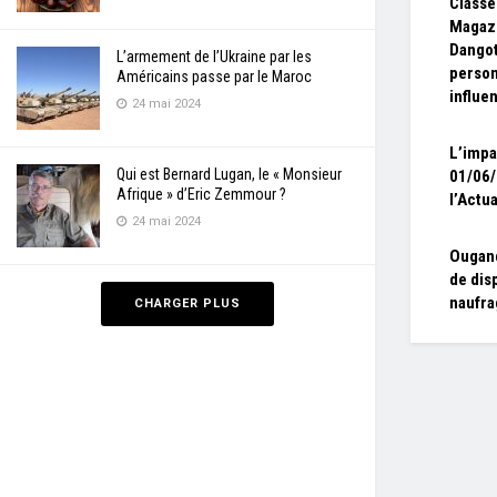
Class
Magazi
Dangot
L’armement de l’Ukraine par les
person
Américains passe par le Maroc
influe
24 mai 2024
L’impa
Qui est Bernard Lugan, le « Monsieur
01/06
Afrique » d’Eric Zemmour ?
l’Actua
24 mai 2024
Ougand
de dis
naufra
CHARGER PLUS