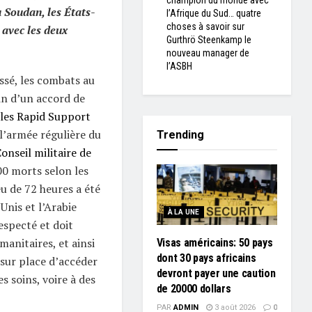
champion du monde avec
 Soudan, les États-
l’Afrique du Sud… quatre
choses à savoir sur
 avec les deux
Gurthrö Steenkamp le
nouveau manager de
l’ASBH
essé, les combats au
oin d’un accord de
les Rapid Support
l’armée régulière du
Trending
onseil militaire de
400 morts selon les
u de 72 heures a été
nis et l’Arabie
À LA UNE
especté et doit
anitaires, et ainsi
Visas américains: 50 pays
dont 30 pays africains
sur place d’accéder
devront payer une caution
es soins, voire à des
de 20000 dollars
PAR
ADMIN
3 août 2026
0