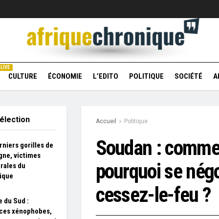
LIVE
CULTURE
ÉCONOMIE
L’EDITO
POLITIQUE
SOCIÉTÉ
A
élection
Accueil
Politique
Soudan : comme
rniers gorilles de
ne, victimes
pourquoi se nég
érales du
ique
cessez-le-feu ?
e du Sud :
ces xénophobes,