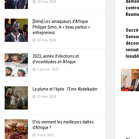
démoli
24 mai 2024
contro
Kouma
[Série] Les arnaqueurs d’Afrique :
Philippe Simo, le « beau parleur »
Succès
entrepreneur
Sensor
24 mai 2024
découv
sensat
Inoubl
2022, année d’élections et
d’incertitudes en Afrique
2 janvier 2022
La plume et l’épée : l’Emir Abdelkader
22 mai 2024
D’où viennent les meilleures dattes
d’Afrique ?
9 mai 2021