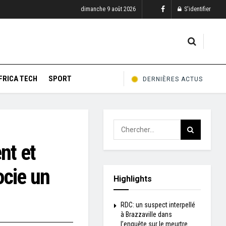
dimanche 9 août 2026
S'identifier
FRICA TECH
SPORT
DERNIÈRES ACTUS
nt et
ocie un
Highlights
RDC: un suspect interpellé
à Brazzaville dans
l’enquête sur le meurtre