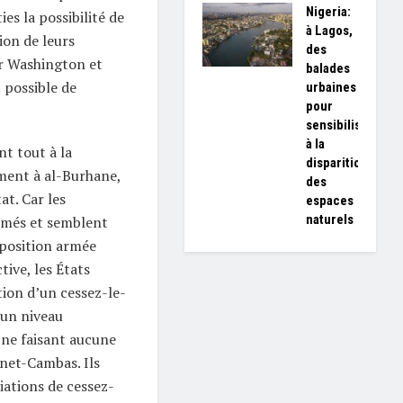
Nigeria:
ies la possibilité de
à Lagos,
ion de leurs
des
r Washington et
balades
t possible de
urbaines
pour
sensibiliser
à la
nt tout à la
disparition
ment à al-Burhane,
des
at. Car les
espaces
naturels
armés et semblent
position armée
tive, les États
tion d’un cessez-le-
 un niveau
 ne faisant aucune
net-Cambas. Ils
iations de cessez-