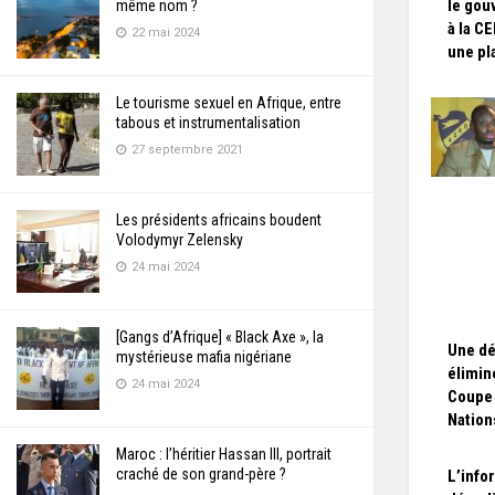
le go
même nom ?
à la C
22 mai 2024
une pla
Le tourisme sexuel en Afrique, entre
tabous et instrumentalisation
27 septembre 2021
Les présidents africains boudent
Volodymyr Zelensky
24 mai 2024
[Gangs d’Afrique] « Black Axe », la
Une dé
mystérieuse mafia nigériane
élimin
24 mai 2024
Coupe 
Nation
Maroc : l’héritier Hassan III, portrait
craché de son grand-père ?
L’info