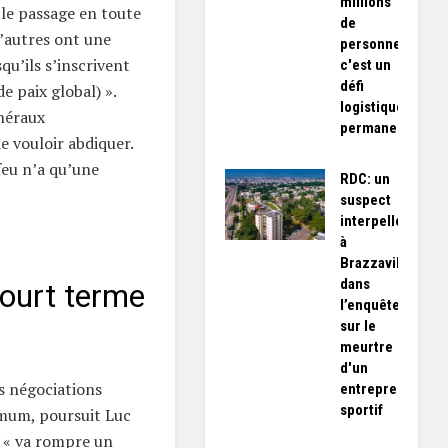
millions
e passage en toute
de
d’autres ont une
personnes,
u’ils s’inscrivent
c'est un
défi
e paix global) ».
logistique
néraux
permanent»
e vouloir abdiquer.
feu n’a qu’une
RDC: un
suspect
interpellé
à
Brazzaville
dans
court terme
l’enquête
sur le
meurtre
d'un
s négociations
entrepreneur
sportif
imum, poursuit Luc
 « va rompre un