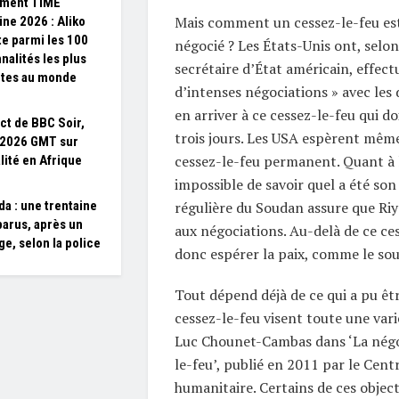
ement TIME
Mais comment un cessez-le-feu es
ne 2026 : Aliko
e parmi les 100
négocié ? Les États-Unis ont, selon
nalités les plus
secrétaire d’État américain, effect
ntes au monde
d’intenses négociations » avec les
en arriver à ce cessez-le-feu qui do
ct de BBC Soir,
trois jours. Les USA espèrent même
/2026 GMT sur
cessez-le-feu permanent. Quant à l
lité en Afrique
impossible de savoir quel a été son
a : une trentaine
régulière du Soudan assure que Riy
parus, après un
aux négociations. Au-delà de ce ce
ge, selon la police
donc espérer la paix, comme le so
Tout dépend déjà de ce qui a pu êtr
cessez-le-feu visent toute une varié
Luc Chounet-Cambas dans ‘La négo
le-feu’, publié en 2011 par le Cent
humanitaire. Certains de ces object