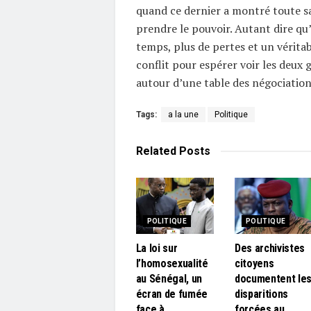
quand ce dernier a montré toute s
prendre le pouvoir. Autant dire qu’
temps, plus de pertes et un vérita
conflit pour espérer voir les deux 
autour d’une table des négociation
Tags:
a la une
Politique
Related
Posts
POLITIQUE
POLITIQUE
La loi sur
Des archivistes
l’homosexualité
citoyens
au Sénégal, un
documentent le
écran de fumée
disparitions
face à
forcées au