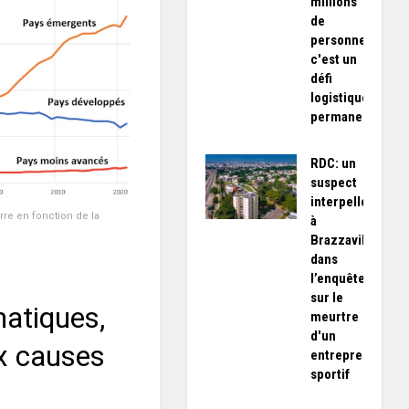
millions
de
personnes,
c'est un
défi
logistique
permanent»
RDC: un
suspect
interpellé
re en fonction de la
à
Brazzaville
dans
l’enquête
sur le
atiques,
meurtre
d'un
x causes
entrepreneur
sportif