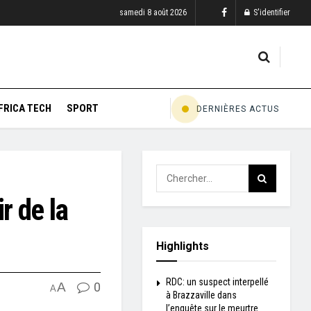
samedi 8 août 2026
S'identifier
FRICA TECH
SPORT
DERNIÈRES ACTUS
r de la
Highlights
RDC: un suspect interpellé
A
0
A
à Brazzaville dans
l’enquête sur le meurtre