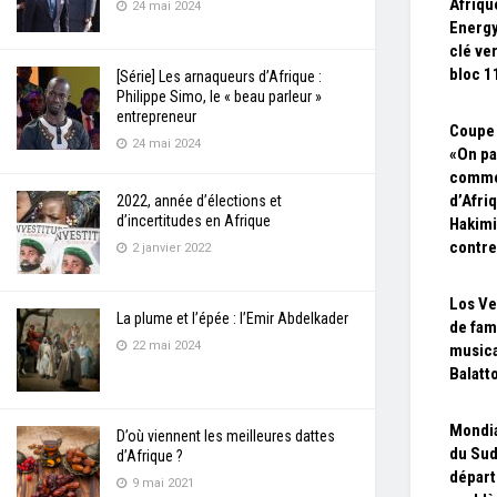
Afriqu
24 mai 2024
Energy
clé ver
bloc 1
[Série] Les arnaqueurs d’Afrique :
Philippe Simo, le « beau parleur »
entrepreneur
Coupe 
24 mai 2024
«On pa
comme 
d’Afri
2022, année d’élections et
d’incertitudes en Afrique
Hakimi
contre
2 janvier 2022
Los Ve
La plume et l’épée : l’Emir Abdelkader
de fam
22 mai 2024
musica
Balatt
Mondia
D’où viennent les meilleures dattes
du Sud
d’Afrique ?
départ
9 mai 2021