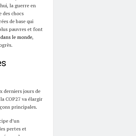
hui, la guerre en
e des chocs
rées de base qui
plus pauvres et font
 dans le monde
,
ogrès.
es
x derniers jours de
 la COP27 va élargir
çons principales.
cipe d’un
es pertes et