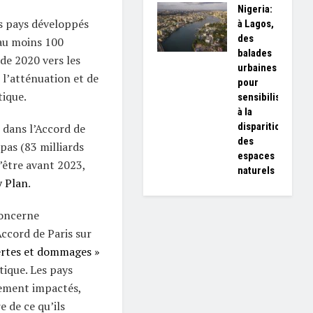
Nigeria:
es pays développés
à Lagos,
des
au moins 100
balades
 de 2020 vers les
urbaines
l’atténuation et de
pour
ique.
sensibiliser
à la
disparition
 dans l’Accord de
des
 pas (83 milliards
espaces
 l’être avant 2023,
naturels
y Plan
.
oncerne
’Accord de Paris sur
ertes et dommages »
tique. Les pays
dement impactés,
e de ce qu’ils