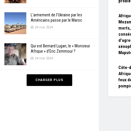
problè
L’armement de l’Ukraine par les
Afriqu
Américains passe par le Maroc
Mozam
24 mai 2024
morts,
consé
d’agre
Qui est Bernard Lugan, le « Monsieur
xénoph
Afrique » d’Eric Zemmour ?
Maput
24 mai 2024
Côte-d
Afrique
feux d
CHARGER PLUS
pompi