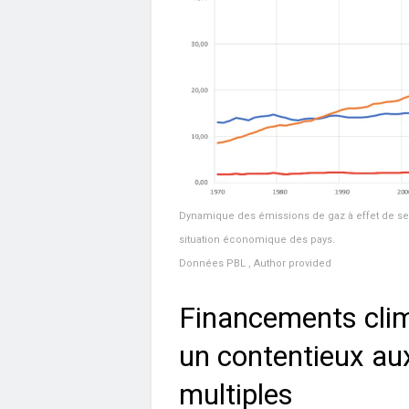
Dynamique des émissions de gaz à effet de ser
situation économique des pays.
Données PBL
,
Author provided
Financements clim
un contentieux au
multiples