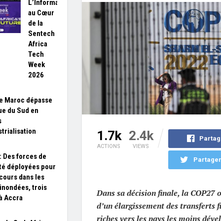
L’Information
au Cœur
de la
Sentech
Africa
Tech
Week
2026
le Maroc dépasse
que du Sud en
s
trialisation
1.7k
2.4k
Partag
ACTIONS
VIEWS
: Des forces de
Partager
té déployées pour
cours dans les
inondées, trois
Dans sa décision finale, la COP27 o
à Accra
d’un élargissement des transferts f
riches vers les pays les moins déve