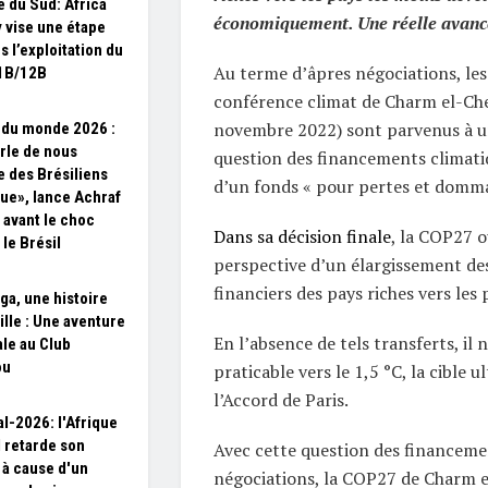
e du Sud: Africa
économiquement. Une réelle avanc
 vise une étape
s l’exploitation du
Au terme d’âpres négociations, les 
1B/12B
conférence climat de Charm el-Che
novembre 2022) sont parvenus à un
du monde 2026 :
rle de nous
question des financements climatiq
des Brésiliens
d’un fonds « pour pertes et domma
que», lance Achraf
 avant le choc
Dans sa décision finale
, la COP27 o
 le Brésil
perspective d’un élargissement des
financiers des pays riches vers les
ga, une histoire
ille : Une aventure
En l’absence de tels transferts, il 
le au Club
ou
praticable vers le 1,5 °C, la cible 
l’Accord de Paris.
l-2026: l'Afrique
 retarde son
Avec cette question des financeme
 à cause d'un
négociations, la COP27 de Charm e