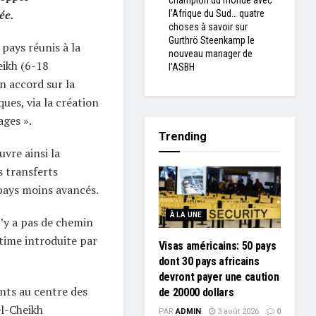
champion du monde avec
ée.
l’Afrique du Sud… quatre
choses à savoir sur
Gurthrö Steenkamp le
pays réunis à la
nouveau manager de
ikh (6-18
l’ASBH
 accord sur la
ues, via la création
ges ».
Trending
uvre ainsi la
 transferts
 pays moins avancés.
À LA UNE
n’y a pas de chemin
ultime introduite par
Visas américains: 50 pays
dont 30 pays africains
devront payer une caution
nts au centre des
de 20000 dollars
l-Cheikh
PAR
ADMIN
3 août 2026
0