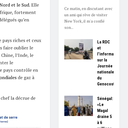
 Nord et le Sud
. Elle
Ce matin, en discutant avec
Afrique, fortement
un ami qui rêve de visiter
 délégués qu’en
New York, il m'a confié
son...
 pays riches et ceux
La RDC
 faire oublier le
et
l’information
Chine, l’Inde, le
sur la
nter le
Journée
e pays contrôle en
nationale
ondiales
de gaz à
du
Genocost
 chef la décrue de
Sénégal:
«Le
Magal
draine 5
à 6