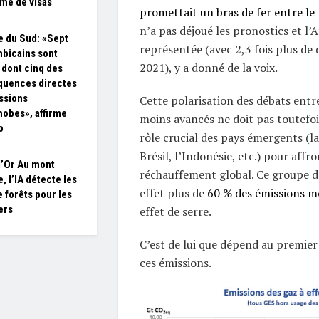
me de visas
promettait un bras de fer entre le
n’a pas déjoué les pronostics et l’
e du Sud: «Sept
représentée (avec 2,3 fois plus de
bicains sont
2021), y a donné de la voix.
 dont cinq des
quences directes
ssions
Cette polarisation des débats entre
obes», affirme
moins avancés ne doit pas toutefois
o
rôle crucial des pays émergents (la 
Brésil, l’Indonésie, etc.) pour affro
’Or Au mont
réchauffement global. Ce groupe d
, l’IA détecte les
effet plus de
60 % des émissions m
e forêts pour les
ers
effet de serre.
C’est de lui que dépend au premier
ces émissions.