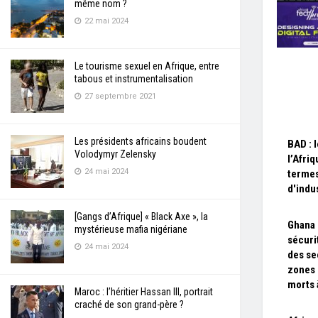
même nom ?
22 mai 2024
Le tourisme sexuel en Afrique, entre
tabous et instrumentalisation
27 septembre 2021
Les présidents africains boudent
BAD : 
Volodymyr Zelensky
l’Afri
24 mai 2024
terme
d'indus
[Gangs d’Afrique] « Black Axe », la
Ghana 
mystérieuse mafia nigériane
sécuri
24 mai 2024
des se
zones 
morts 
Maroc : l’héritier Hassan III, portrait
craché de son grand-père ?