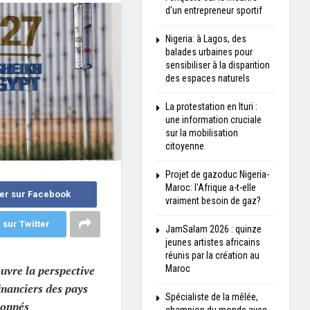
d'un entrepreneur sportif
Nigeria: à Lagos, des
balades urbaines pour
sensibiliser à la disparition
des espaces naturels
La protestation en Ituri :
une information cruciale
sur la mobilisation
citoyenne
Projet de gazoduc Nigeria-
Maroc: l'Afrique a-t-elle
er sur Facebook
vraiment besoin de gaz?
 sur Twitter
JamSalam 2026 : quinze
jeunes artistes africains
réunis par la création au
Maroc
uvre la perspective
inanciers des pays
Spécialiste de la mêlée,
loppés