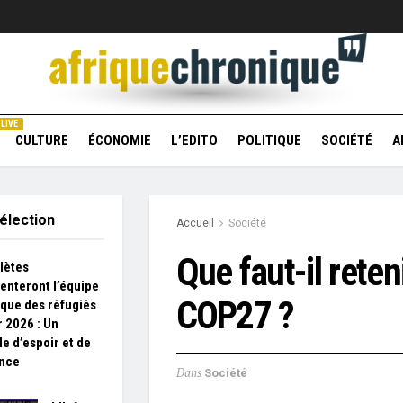
LIVE
CULTURE
ÉCONOMIE
L’EDITO
POLITIQUE
SOCIÉTÉ
A
élection
Accueil
Société
Que faut-il reteni
hlètes
enteront l’équipe
COP27 ?
que des réfugiés
r 2026 : Un
e d’espoir et de
ence
Dans
Société