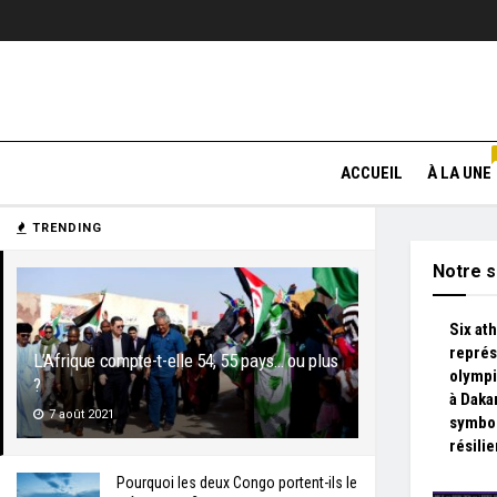
ACCUEIL
À LA UNE
TRENDING
Notre s
Six at
représ
L’Afrique compte-t-elle 54, 55 pays… ou plus
olympi
?
à Daka
7 août 2021
symbol
résili
Pourquoi les deux Congo portent-ils le