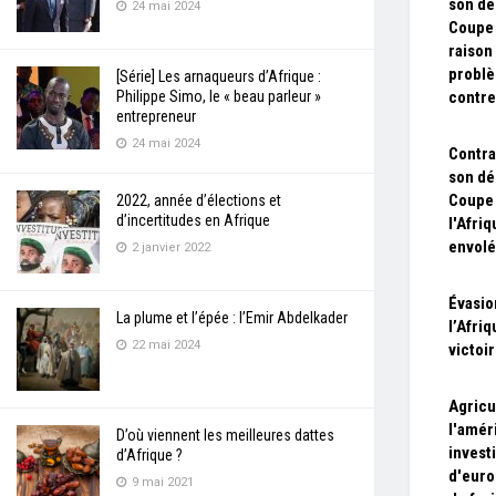
son dé
24 mai 2024
Coupe
raison
problè
[Série] Les arnaqueurs d’Afrique :
Philippe Simo, le « beau parleur »
contre
entrepreneur
24 mai 2024
Contra
son dé
Coupe
2022, année d’élections et
d’incertitudes en Afrique
l'Afri
envolé
2 janvier 2022
Évasion
La plume et l’épée : l’Emir Abdelkader
l’Afri
22 mai 2024
victoi
Agricu
l'améri
D’où viennent les meilleures dattes
investi
d’Afrique ?
d'euro
9 mai 2021