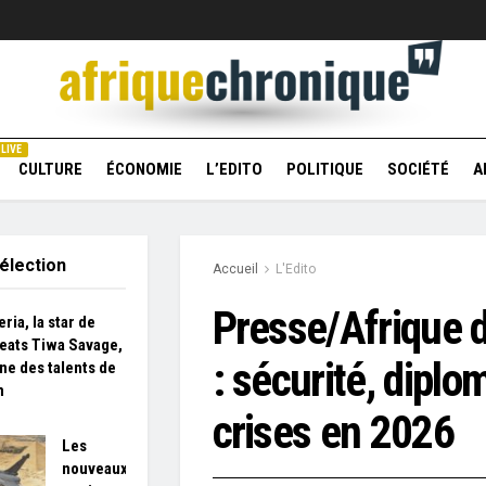
LIVE
CULTURE
ÉCONOMIE
L’EDITO
POLITIQUE
SOCIÉTÉ
A
élection
Accueil
L'Edito
Presse/Afrique d
ria, la star de
beats Tiwa Savage,
: sécurité, diplo
ne des talents de
n
crises en 2026
Les
nouveaux