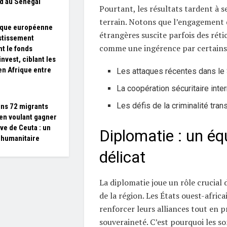
id au Sénégal
Pourtant, les résultats tardent à se
terrain. Notons que l’engagement 
nque européenne
étrangères suscite parfois des réti
stissement
comme une ingérence par certains
nt le fonds
nvest, ciblant les
en Afrique entre
Les attaques récentes dans le
La coopération sécuritaire inte
Les défis de la criminalité tran
ns 72 migrants
en voulant gagner
ave de Ceuta : un
Diplomatie : un équ
humanitaire
délicat
La diplomatie joue un rôle crucial d
de la région. Les États ouest-afric
renforcer leurs alliances tout en p
souveraineté. C’est pourquoi les 