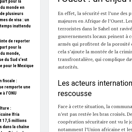
part pour la
 du monde en
En effet, la sécurité est l’une des
 de plusieurs
mes de visa : un
majeures en Afrique de l’Ouest. Le
temps inattendu
terroristes dans le Sahel ont ravivé
gouvernements locaux peinent à c
inte de reporter
armés qui profitent de la porosité 
part pour la
cela s’ajoute la montée de la crimi
 du monde,
transfrontalière, qui complique da
que du Sud s'est
e pour le Mexique
autorités.
 fiscale :
Les acteurs internation
que remporte une
rescousse
re à l’ONU
Face à cette situation, la communa
lture :
n’est pas restée les bras croisés. De
caine Ifria
t 17,5 millions
coopération sécuritaire ont vu le j
s dans la chaîne
notamment l’Union africaine et les