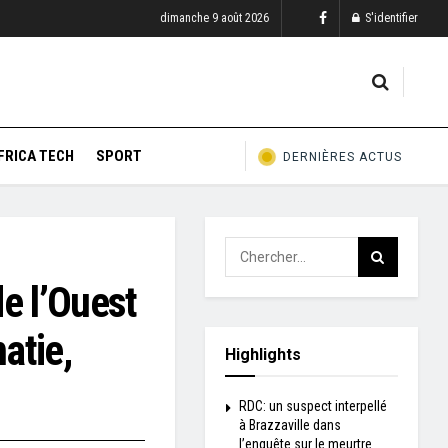
dimanche 9 août 2026
S'identifier
FRICA TECH
SPORT
DERNIÈRES ACTUS
e l’Ouest
matie,
Highlights
RDC: un suspect interpellé
à Brazzaville dans
l’enquête sur le meurtre