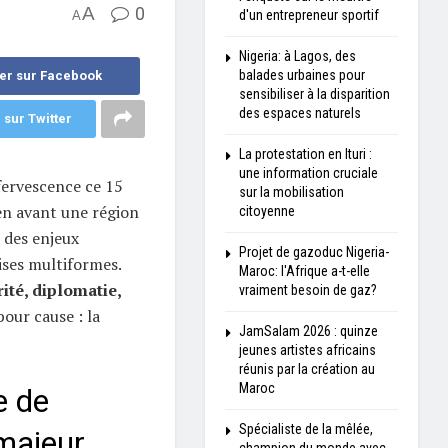
A
0
d'un entrepreneur sportif
A
Nigeria: à Lagos, des
balades urbaines pour
er sur Facebook
sensibiliser à la disparition
des espaces naturels
 sur Twitter
La protestation en Ituri :
une information cruciale
fervescence ce 15
sur la mobilisation
en avant une région
citoyenne
, des enjeux
Projet de gazoduc Nigeria-
ises multiformes.
Maroc: l'Afrique a-t-elle
ité, diplomatie,
vraiment besoin de gaz?
pour cause : la
JamSalam 2026 : quinze
jeunes artistes africains
réunis par la création au
Maroc
e de
Spécialiste de la mêlée,
 majeur