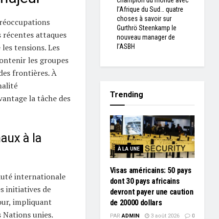
champion du monde avec
l’Afrique du Sud… quatre
choses à savoir sur
 préoccupations
Gurthrö Steenkamp le
s récentes attaques
nouveau manager de
 les tensions. Les
l’ASBH
ontenir les groupes
des frontières. À
nalité
Trending
vantage la tâche des
aux à la
À LA UNE
Visas américains: 50 pays
uté internationale
dont 30 pays africains
s initiatives de
devront payer une caution
our, impliquant
de 20000 dollars
 Nations unies.
PAR
ADMIN
3 août 2026
0