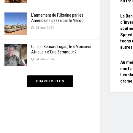
du fro
L’armement de l’Ukraine par les
La Ba
Américains passe par le Maroc
d’inve
24 mai 2024
soutie
Speedi
techs 
Qui est Bernard Lugan, le « Monsieur
autres
Afrique » d’Eric Zemmour ?
24 mai 2024
Au moi
morts 
l'encl
drame 
CHARGER PLUS