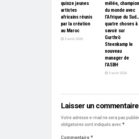
quinze jeunes
mêlée, champio
artistes
du monde avec
africains réunis
l’Afrique du Sud
par la création
quatre choses à
au Maroc
savoir sur
Gurthrö
3 août 2026
Steenkamp le
nouveau
manager de
l’ASBH
3 août 2026
Laisser un commentaire
Votre adresse e-mail ne sera pas publié
*
obligatoires sont indiqués avec
*
Commentaire