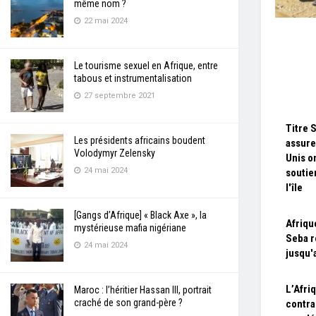
même nom ?
22 mai 2024
Le tourisme sexuel en Afrique, entre
tabous et instrumentalisation
27 septembre 2021
Titre 
Les présidents africains boudent
assure
Volodymyr Zelensky
Unis o
24 mai 2024
soutie
l'île
[Gangs d’Afrique] « Black Axe », la
Afriqu
mystérieuse mafia nigériane
Seba r
24 mai 2024
jusqu'a
L’Afri
Maroc : l’héritier Hassan III, portrait
craché de son grand-père ?
contra