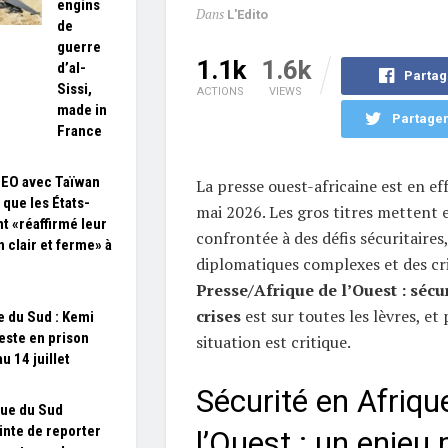
engins
Dans
L'Edito
de
guerre
1.1k
1.6k
d’al-
Partag
Sissi,
ACTIONS
VIEWS
made in
Partager
France
SEO avec Taïwan
La presse ouest-africaine est en ef
 que les États-
mai 2026. Les gros titres mettent 
nt «réaffirmé leur
confrontée à des défis sécuritaires
n clair et ferme» à
diplomatiques complexes et des cr
Presse/Afrique de l’Ouest : sécur
crises
est sur toutes les lèvres, et 
e du Sud : Kemi
este en prison
situation est critique.
u 14 juillet
Sécurité en Afriqu
que du Sud
inte de reporter
l’Ouest : un enjeu