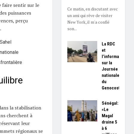
 faire sentir sur le
Ce matin, en discutant avec
des puissances
un ami qui rêve de visiter
cences, perçu
New York, il m'a confié
.
son...
 Sahel
La RDC
et
rnationale
l’information
sfrontalière
sur la
Journée
nationale
ilibre
du
Genocost
Sénégal:
ans la stabilisation
«Le
ains cherchent à
Magal
draine 5
réservant leur
à 6
sommets régionaux se