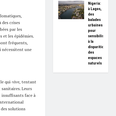
Nigeria:
à Lagos,
des
plomatiques,
balades
à des crises
urbaines
bées par les
pour
s et les épidémies.
sensibiliser
à la
ont fréquents,
disparition
i nécessitent une
des
espaces
naturels
le qui-vive, tentant
 sanitaires. Leurs
 insuffisants face à
international
 des solutions