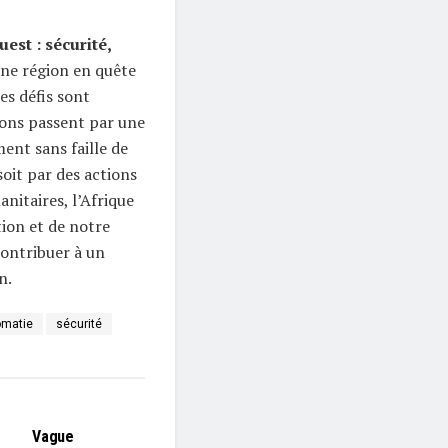
est : sécurité,
une région en quête
les défis sont
ons passent par une
nt sans faille de
soit par des actions
nitaires, l’Afrique
tion et de notre
ontribuer à un
n.
omatie
sécurité
L'EDITO
Vague