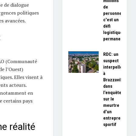
millions
e de dialogue
de
rgences politiques
personnes,
c'est un
es avancées.
défi
logistique
t
permanent»
RDC: un
suspect
EAO (Communauté
interpellé
de l’Ouest)
à
ques. Elles visent à
Brazzaville
ents acteurs.
dans
t, notamment en
l’enquête
sur le
e certains pays
meurtre
d'un
entrepreneur
ne réalité
sportif