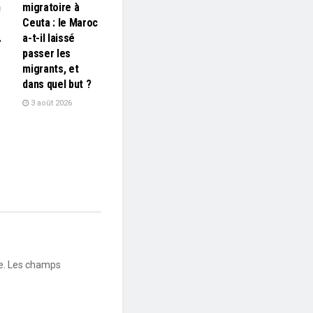
n
migratoire à
Ceuta : le Maroc
…
a-t-il laissé
passer les
migrants, et
dans quel but ?
3 août 2026
e.
Les champs