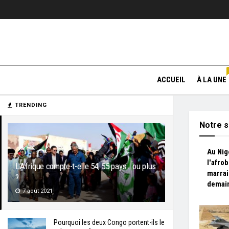
ACCUEIL
À LA UNE
TRENDING
Notre s
Au Nige
l'afro
L’Afrique compte-t-elle 54, 55 pays… ou plus
marrai
?
demai
7 août 2021
Pourquoi les deux Congo portent-ils le