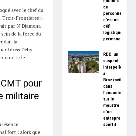
millions
de
qué avec le chef du
personnes,
 Trois-Frontières ».
c'est un
rait par N’Djamena
défi
logistique
sein de la force du
permanent»
endait la
par Idriss Déby
RDC: un
er contre le
suspect
interpellé
à
Brazzaville
 CMT pour
dans
l’enquête
 militaire
sur le
meurtre
d'un
entrepreneur
 présence
sportif
l fort : alors que