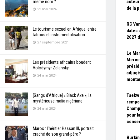
acteur
même nom ?
de la p
22 mai 2024
RC Van
Le tourisme sexuel en Afrique, entre
dates 
tabous et instrumentalisation
2027 d
27 septembre 2021
Le Man
Merced
Les présidents africains boudent
présid
Volodymyr Zelensky
adjugé
24 mai 2024
montan
Taekwo
[Gangs d’Afrique] « Black Axe », la
mystérieuse mafia nigériane
rempor
Champi
24 mai 2024
pour l
consé
Maroc : l’héritier Hassan III, portrait
craché de son grand-père ?
Burkin