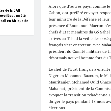
Alors que d’autres pays, comme le
tes de la CAN
Gabon, ont préféré envoyer respec
évoilées : un été
leur ministre de la Défense et leur
tball en Afrique de
présence d’Emmanuel Macron n’est
chefs d’Etat membres du G5 Sahel 
arrivés au Tchad la veille des obsè
français s’est entretenu avec
Maham
président du Comité militaire de t
désormais nouvel homme fort du T
Le chef de l’Etat français a ensuit
Nigérien Mohamed Bazoum, le Mali
Mauritanien Mohamed Ould Ghazou
Mahamat, président de la Commiss
évoquer la transition tchadienne.
diriger le pays pendant 18 mois av
élections.