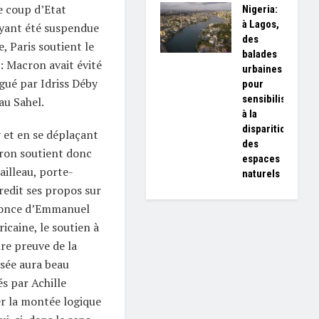
e coup d’Etat
Nigeria:
à Lagos,
 ayant été suspendue
des
, Paris soutient le
balades
: Macron avait évité
urbaines
gué par Idriss Déby
pour
sensibiliser
au Sahel.
à la
disparition
et en se déplaçant
des
ron soutient donc
espaces
ailleau, porte-
naturels
redit ses propos sur
nnonce d’Emmanuel
icaine, le soutien à
ire preuve de la
ysée aura beau
s par Achille
r la montée logique