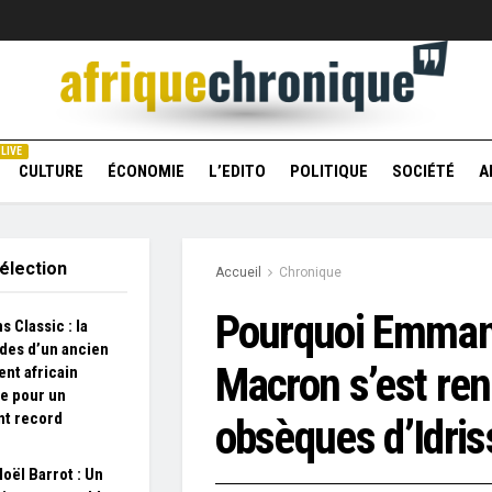
LIVE
CULTURE
ÉCONOMIE
L’EDITO
POLITIQUE
SOCIÉTÉ
A
élection
Accueil
Chronique
Pourquoi Emman
s Classic : la
es d’un ancien
Macron s’est re
ent africain
e pour un
t record
obsèques d’Idris
oël Barrot : Un