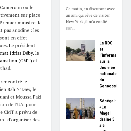
 Cameroun ou le
Ce matin, en discutant avec
tivement sur place
un ami qui rêve de visiter
New York, il m'a confié
 Premier ministre, la
son...
 pas anodine : les
sont en effet
La RDC
ques. Le président
et
at Idriss Déby, le
l’information
ransition (CMT)
et
sur la
Journée
chad.
nationale
du
e rencontré le
Genocost
en Bah N’Daw, le
ani et Moussa Faki
Sénégal:
ion de l’UA, pour
«Le
 Le CMT a prévu de
Magal
ant d’organiser des
draine 5
à 6