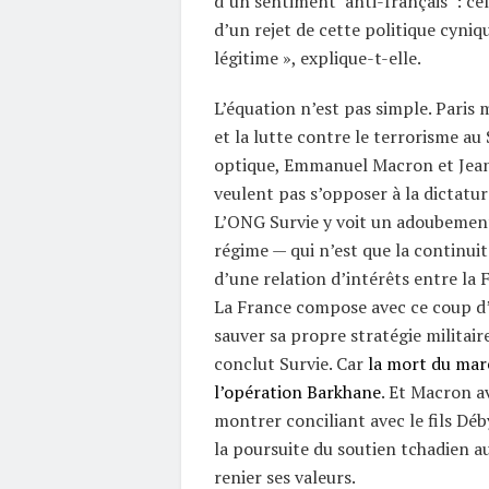
d’un sentiment ‘anti-français’ : cel
d’un rejet de cette politique cyniqu
légitime », explique-t-elle.
L’équation n’est pas simple. Paris m
et la lutte contre le terrorisme au 
optique, Emmanuel Macron et Jean
veulent pas s’opposer à la dictatu
L’ONG Survie y voit un adoubemen
régime — qui n’est que la continui
d’une relation d’intérêts entre la 
La France compose avec ce coup d’
sauver sa propre stratégie militair
conclut Survie. Car
la mort du maré
l’opération Barkhane
. Et Macron av
montrer conciliant avec le fils Déb
la poursuite du soutien tchadien au
renier ses valeurs.