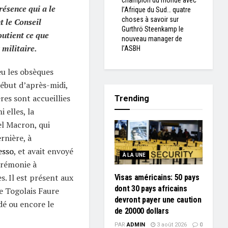
champion du monde avec
ésence qui a le
l’Afrique du Sud… quatre
choses à savoir sur
t le Conseil
Gurthrö Steenkamp le
outient ce que
nouveau manager de
 militaire.
l’ASBH
eu les obsèques
début d’après-midi,
res sont accueillies
Trending
 elles, la
l Macron, qui
rnière, à
esso
, et avait envoyé
À LA UNE
érémonie à
s. Il est présent aux
Visas américains: 50 pays
dont 30 pays africains
e Togolais Faure
devront payer une caution
é ou encore le
de 20000 dollars
PAR
ADMIN
3 août 2026
0