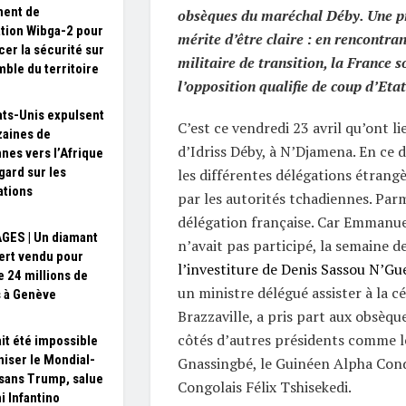
ment de
obsèques du maréchal Déby. Une pr
ation Wibga-2 pour
mérite d’être claire : en rencontran
cer la sécurité sur
militaire de transition, la France s
mble du territoire
l’opposition qualifie de coup d’Etat
ats-Unis expulsent
C’est ce vendredi 23 avril qu’ont li
zaines de
d’Idriss Déby, à N’Djamena. En ce 
nes vers l’Afrique
gard sur les
les différentes délégations étrangè
ations
par les autorités tchadiennes. Parmi
délégation française. Car Emmanue
GES | Un diamant
n’avait pas participé, la semaine de
ert vendu pour
l’investiture de Denis Sassou N’Gu
e 24 millions de
un ministre délégué assister à la c
s à Genève
Brazzaville, a pris part aux obsèque
côtés d’autres présidents comme l
ait été impossible
niser le Mondial-
Gnassingbé, le Guinéen Alpha Cond
sans Trump, salue
Congolais Félix Tshisekedi.
i Infantino