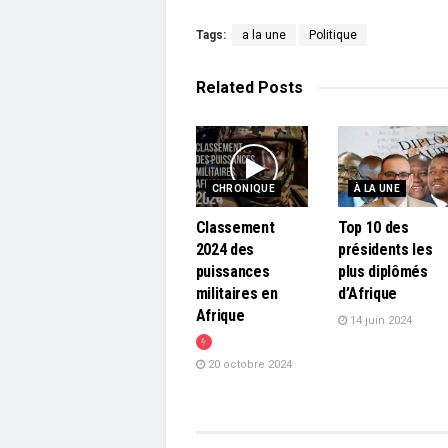
Tags:
a la une
Politique
Related
Posts
CHRONIQUE
À LA UNE
Classement
Top 10 des
2024 des
présidents les
puissances
plus diplômés
militaires en
d’Afrique
Afrique
14 juin 2024
20 octobre 2024