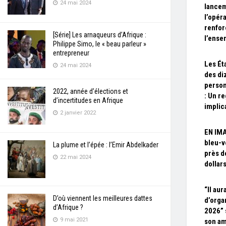
24 mai 2024
lance
l’opér
renfor
[Série] Les arnaqueurs d’Afrique :
l’ense
Philippe Simo, le « beau parleur »
entrepreneur
Les Ét
24 mai 2024
des di
person
2022, année d’élections et
: Un re
d’incertitudes en Afrique
implic
2 janvier 2022
EN IMA
bleu-v
La plume et l’épée : l’Emir Abdelkader
près d
22 mai 2024
dollar
“Il aur
D’où viennent les meilleures dattes
d’orga
d’Afrique ?
2026” 
9 mai 2021
son am