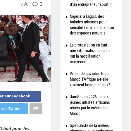
A
0
d'un entrepreneur sportif
A
Nigeria: à Lagos, des
balades urbaines pour
sensibiliser à la disparition
des espaces naturels
La protestation en Ituri :
une information cruciale
sur la mobilisation
citoyenne
Projet de gazoduc Nigeria-
Maroc: l'Afrique a-t-elle
vraiment besoin de gaz?
er sur Facebook
JamSalam 2026 : quinze
jeunes artistes africains
réunis par la création au
 sur Twitter
Maroc
Spécialiste de la mêlée,
chad pour les