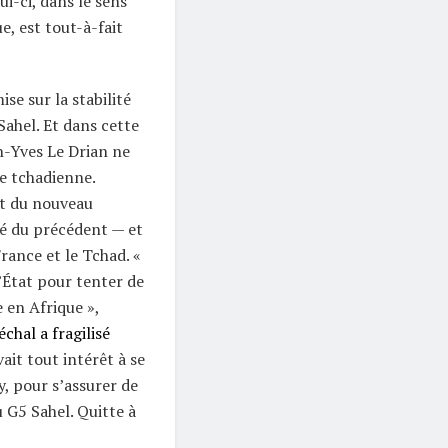
ui-ci, dans le sens
e, est tout-à-fait
ise sur la stabilité
Sahel. Et dans cette
-Yves Le Drian ne
re tchadienne.
t du nouveau
té du précédent — et
France et le Tchad. «
État pour tenter de
e en Afrique »,
chal a fragilisé
ait tout intérêt à se
y, pour s’assurer de
 G5 Sahel. Quitte à