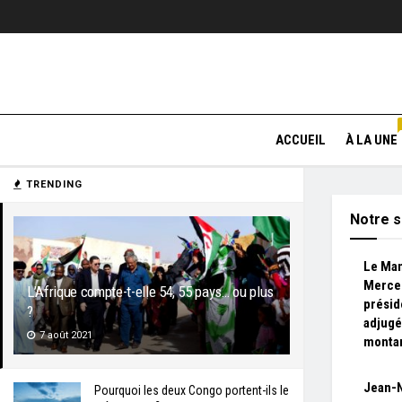
ACCUEIL
À LA UNE
TRENDING
Notre s
Le Man
Merced
L’Afrique compte-t-elle 54, 55 pays… ou plus
présid
?
adjugé
7 août 2021
montan
Jean-N
Pourquoi les deux Congo portent-ils le