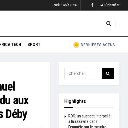
jeudi 6 août 2026
S'identifier
FRICA TECH
SPORT
DERNIÈRES ACTUS
uel
ndu aux
Highlights
s Déby
RDC: un suspect interpellé
à Brazzaville dans
l’enquête sur le meurtre