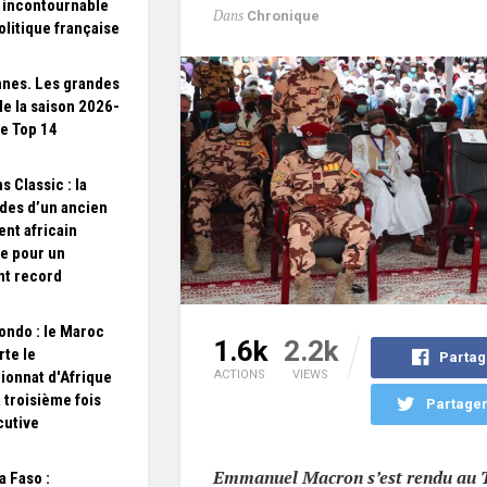
 incontournable
Dans
Chronique
olitique française
nes. Les grandes
de la saison 2026-
e Top 14
s Classic : la
es d’un ancien
ent africain
e pour un
t record
ndo : le Maroc
1.6k
2.2k
te le
Partag
onnat d'Afrique
ACTIONS
VIEWS
a troisième fois
Partager
cutive
Emmanuel Macron s’est rendu au T
a Faso :