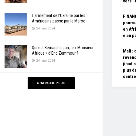
vers l’
L’armement de l’Ukraine par les
FINAN
Américains passe par le Maroc
poursu
24 mai 2024
en Afr
élan p
Qui est Bernard Lugan, le « Monsieur
Mali :
Afrique » d’Eric Zemmour ?
revend
24 mai 2024
jihadi
plus d
centre
CHARGER PLUS