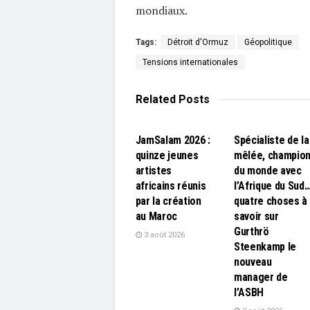
mondiaux.
Tags:
Détroit d'Ormuz
Géopolitique
Tensions internationales
Related
Posts
L'EDITO
L'EDITO
JamSalam 2026 :
Spécialiste de la
quinze jeunes
mêlée, champio
artistes
du monde avec
africains réunis
l’Afrique du Sud
par la création
quatre choses à
au Maroc
savoir sur
Gurthrö
3 août 2026
Steenkamp le
nouveau
manager de
l’ASBH