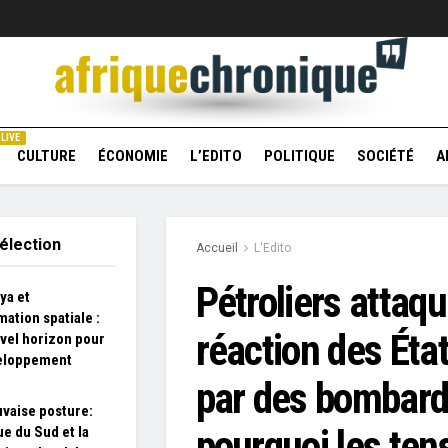
LIVE
CULTURE
ÉCONOMIE
L’EDITO
POLITIQUE
SOCIÉTÉ
A
élection
Accueil
L'Edito
Pétroliers attaqu
ya et
mation spatiale :
réaction des Éta
vel horizon pour
veloppement
par des bombard
vaise posture:
pourquoi les ten
ue du Sud et la