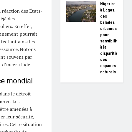
Nigeria:
à Lagos,
a réaction des États-
des
éjà des
balades
liers. En effet,
urbaines
onnement pourrait
pour
sensibiliser
ffectant ainsi les
à la
essource. Notons
disparition
ent souvent par
des
t d’incertitude.
espaces
naturels
ce mondial
dans le détroit
erce. Les
être amenées à
er leur sécurité,
res. Cette situation
recherche de