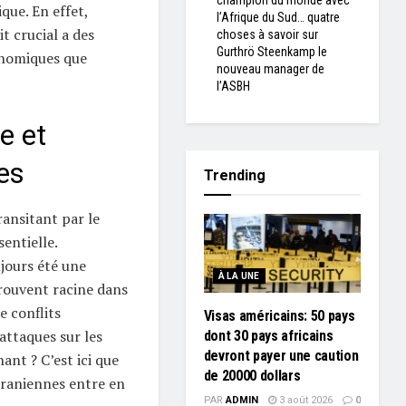
champion du monde avec
que. En effet,
l’Afrique du Sud… quatre
t crucial a des
choses à savoir sur
Gurthrö Steenkamp le
onomiques que
nouveau manager de
l’ASBH
e et
es
Trending
ransitant par le
sentielle.
jours été une
À LA UNE
trouvent racine dans
e conflits
Visas américains: 50 pays
attaques sur les
dont 30 pays africains
devront payer une caution
ant ? C’est ici que
de 20000 dollars
iraniennes entre en
PAR
ADMIN
3 août 2026
0