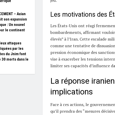
jeu.
Afrique
Les motivations des Ét
CEMENT – Axian
it son expansion
ique : Un nouvel
Les États-Unis ont réagi fermemen
our le continent
bombardements, affirmant vouloir
élevés” à l’Iran. Cette escalade mil
 deux attaques
comme une tentative de dissuasion.
iquées par les
pression économique des sanctions
stes du Jnim font
vise à exacerber les tensions intern
e 30 morts dans le
limiter ses capacités d’influence da
La réponse iranien
implications
Face à ces actions, le gouvernemen
qu’il prendra des “mesures décisive