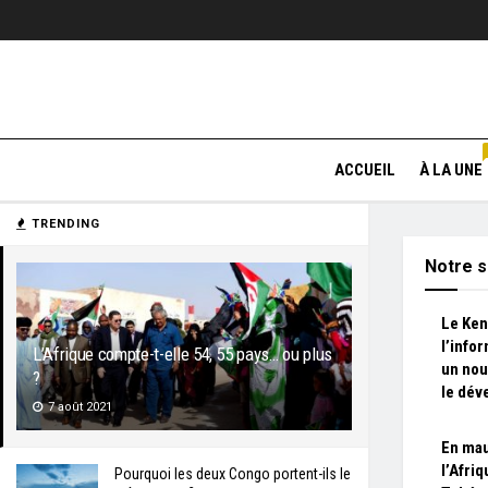
ACCUEIL
À LA UNE
TRENDING
Notre s
Le Ken
l’infor
L’Afrique compte-t-elle 54, 55 pays… ou plus
un nou
?
le dé
7 août 2021
En mau
l’Afriq
Pourquoi les deux Congo portent-ils le