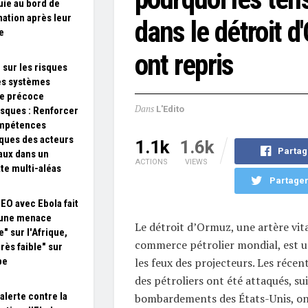
ie au bord de
nation après leur
dans le détroit 
e
ont repris
 sur les risques
es systèmes
te précoce
Dans
L'Edito
isques : Renforcer
ompétences
ques des acteurs
1.1k
1.6k
Partag
aux dans un
ACTIONS
VIEWS
te multi-aléas
Partager
SEO avec Ebola fait
 une menace
Le détroit d’Ormuz, une artère vita
" sur l'Afrique,
commerce pétrolier mondial, est un
rès faible" sur
les feux des projecteurs. Les réce
pe
des pétroliers ont été attaqués, sui
alerte contre la
bombardements des États-Unis, ont