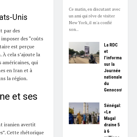
Ce matin, en discutant avec
un ami qui rêve de visiter
ats-Unis
New York, il m'a confié
son...
t par des
 imposer des “coûts
La RDC
itaire est perçue
et
 À cela s’ajoute la
l’information
 américaines, qui
sur la
es en Iran et à
Journée
nationale
ns la région.
du
Genocost
ne et ses
Sénégal:
«Le
Magal
t iranien avertit
draine 5
à 6
s”. Cette rhétorique