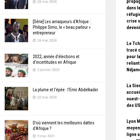
propag
24 mai 2024
dans l
réfugi
crise 
[Série] Les arnaqueurs d’Afrique :
Philippe Simo, le « beau parleur »
deveni
entrepreneur
24 mai 2024
Le Tch
tracé 
pour la
2022, année d’élections et
d’incertitudes en Afrique
relian
Ndjam
2 janvier 2022
La Sie
La plume et l’épée : l’Emir Abdelkader
accuei
22 mai 2024
ouest-
des U
Lyon M
D’où viennent les meilleures dattes
moyenn
d’Afrique ?
ligne 
9 mai 2021