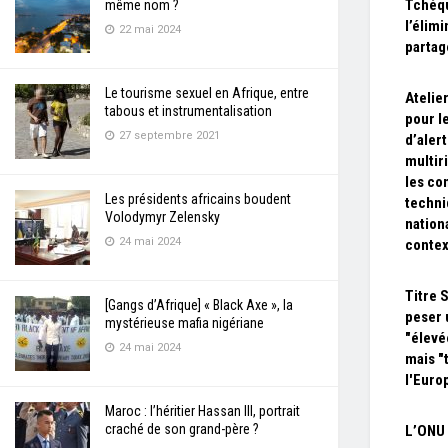
Tchéqu
même nom ?
l’élimi
22 mai 2024
partag
Le tourisme sexuel en Afrique, entre
Atelier
tabous et instrumentalisation
pour l
27 septembre 2021
d’aler
multir
les c
Les présidents africains boudent
techni
Volodymyr Zelensky
nation
24 mai 2024
contex
Titre 
[Gangs d’Afrique] « Black Axe », la
peser
mystérieuse mafia nigériane
"élevée
24 mai 2024
mais "t
l'Euro
Maroc : l’héritier Hassan III, portrait
craché de son grand-père ?
L’ONU 