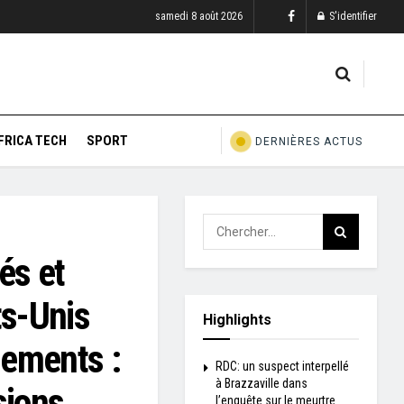
samedi 8 août 2026
S'identifier
FRICA TECH
SPORT
DERNIÈRES ACTUS
és et
ts-Unis
Highlights
ements :
RDC: un suspect interpellé
à Brazzaville dans
sions
l’enquête sur le meurtre