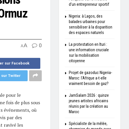
d'un entrepreneur sportif
d'Ormuz
Nigeria: à Lagos, des
balades urbaines pour
sensibiliser à la disparition
des espaces naturels
La protestation en Ituri :
A
0
A
une information cruciale
sur la mobilisation
citoyenne
er sur Facebook
Projet de gazoduc Nigeria-
 sur Twitter
Maroc: l'Afrique a-t-elle
vraiment besoin de gaz?
le pour le
JamSalam 2026 : quinze
jeunes artistes africains
e fois de plus sous
réunis par la création au
nts événements, où
Maroc
vis par des
Spécialiste de la mêlée,
 ravivé les