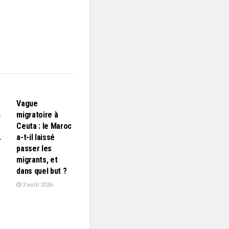
L'EDITO
Vague
n
migratoire à
Ceuta : le Maroc
…
a-t-il laissé
passer les
migrants, et
dans quel but ?
3 août 2026