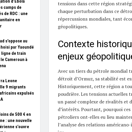
ation d’Ebola
tensions dans cette région stratégi
es camps de
chaque perturbation dans ce détroi
és de RDC : une
répercussions mondiales, tant éc
sanitaire en
géopolitiques.
r
ad s'oppose au
Contexte historiqu
choisi par Yaoundé
 ligne de train
enjeux géopolitiqu
t le Cameroun à
ena
Avec un tiers du pétrole mondial t
détroit d’Ormuz, sa stabilité est es
rra Leone
Historiquement, cette région a tou
lle 9 migrants
africains expulsés
poudrière. Les tensions actuelles 
SA
un passé complexe de rivalités et d
d’intérêts. Pourtant, pourquoi ces 
oins de 500 € en
pétroliers ont-elles eu lieu mainten
e : une nouvelle
l’analyse des relations américano-
aérienne s’ouvre