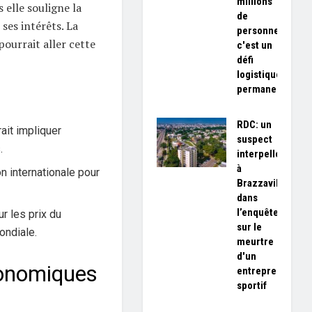
millions
 elle souligne la
de
ses intérêts. La
personnes,
pourrait aller cette
c'est un
défi
logistique
permanent»
RDC: un
ait impliquer
suspect
.
interpellé
à
 internationale pour
Brazzaville
dans
l’enquête
r les prix du
sur le
ondiale.
meurtre
d'un
onomiques
entrepreneur
sportif