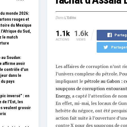
 du monde 2026:
Dans
L'Edito
cartons rouges et
ctoire du Mexique
 l'Afrique du Sud,
1.1k
1.6k
Partag
z le match
ACTIONS
VIEWS
rture
Partager
 au Soudan:
e affirme avoir
Les affaires de corruption n’ont r
 le contrôle d'un
l’univers complexe du pétrole. Pou
jeur dans le
impliquant le
pétrole au Gabon : ce
 du pays
soupçons de corruption entourant 
Energy
, a capté l’attention de no
ic inversé” : en
 de l’Est, les
En effet, mi-mai, les locaux de Gu
 veulent grossir
helvète du négoce, ont été perquis
prix
action fait suite à l’ouverture d’u
contre X pour des soupçons de co