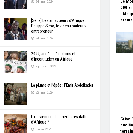
Le Mon
24 mai 2024
000 km
l'Afri
promou
[Série] Les arnaqueurs d’Afrique :
Philippe Simo, le « beau parleur »
entrepreneur
24 mai 2024
2022, année d’élections et
d’incertitudes en Afrique
2 janvier 2022
La plume et l’épée : l’Emir Abdelkader
22 mai 2024
D’où viennent les meilleures dattes
Crise 
d’Afrique ?
nucléa
9 mai 2021
terrai