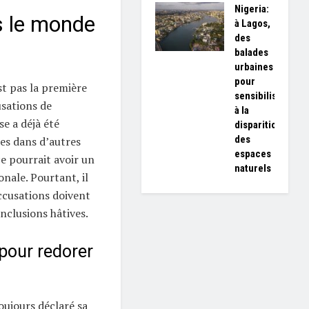
Nigeria:
s le monde
à Lagos,
des
balades
urbaines
pour
st pas la première
sensibiliser
usations de
à la
se a déjà été
disparition
des
res dans d’autres
espaces
e pourrait avoir un
naturels
nale. Pourtant, il
accusations doivent
nclusions hâtives.
pour redorer
oujours déclaré sa