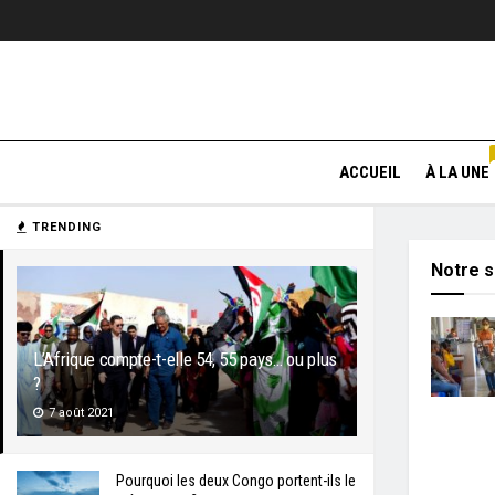
ACCUEIL
À LA UNE
TRENDING
Notre s
L’Afrique compte-t-elle 54, 55 pays… ou plus
?
7 août 2021
Pourquoi les deux Congo portent-ils le