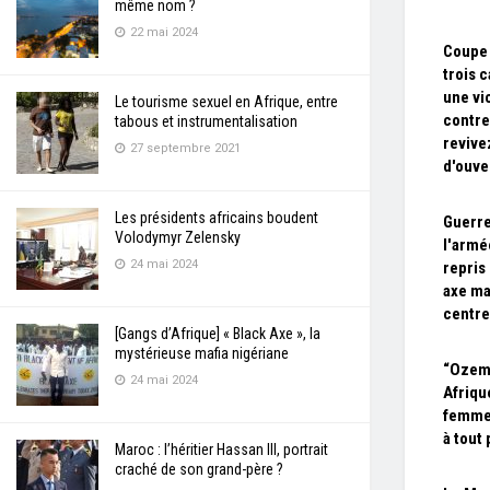
même nom ?
22 mai 2024
Coupe
trois 
une vi
Le tourisme sexuel en Afrique, entre
contre
tabous et instrumentalisation
revive
27 septembre 2021
d'ouve
Les présidents africains boudent
Guerre
Volodymyr Zelensky
l'armé
24 mai 2024
repris
axe ma
centre
[Gangs d’Afrique] « Black Axe », la
mystérieuse mafia nigériane
“Ozemp
24 mai 2024
Afrique
femmes
à tout 
Maroc : l’héritier Hassan III, portrait
craché de son grand-père ?