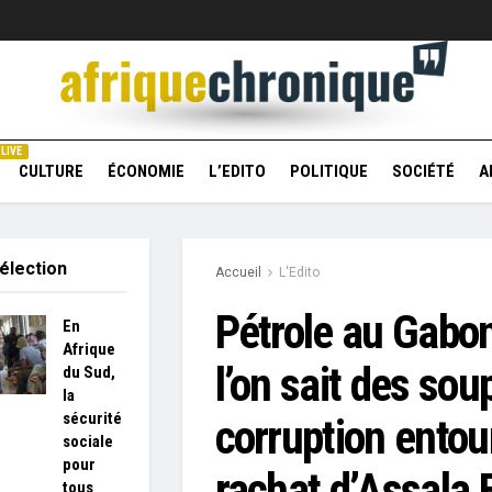
LIVE
CULTURE
ÉCONOMIE
L’EDITO
POLITIQUE
SOCIÉTÉ
A
élection
Accueil
L'Edito
Pétrole au Gabon
En
Afrique
l’on sait des so
du Sud,
la
sécurité
corruption entou
sociale
pour
rachat d’Assala 
tous