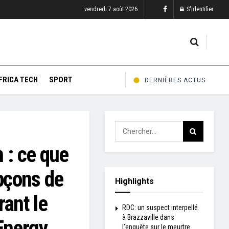
vendredi 7 août 2026
S'identifier
FRICA TECH
SPORT
DERNIÈRES ACTUS
 : ce que
upçons de
Highlights
rant le
RDC: un suspect interpellé
à Brazzaville dans
Energy
l’enquête sur le meurtre