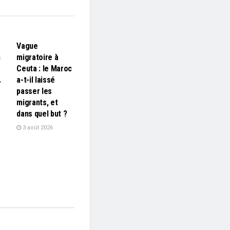
L'EDITO
Vague
n
migratoire à
Ceuta : le Maroc
…
a-t-il laissé
passer les
migrants, et
dans quel but ?
3 août 2026