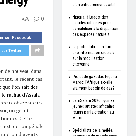
d'un entrepreneur sportif
Nigeria: à Lagos, des
A
0
A
balades urbaines pour
sensibiliser à la disparition
des espaces naturels
er sur Facebook
La protestation en Ituri :
 sur Twitter
une information cruciale
sur la mobilisation
citoyenne
ien de nouveau dans
Projet de gazoduc Nigeria-
rtant, le récent cas
Maroc: l'Afrique a-t-elle
 que l’on sait des
vraiment besoin de gaz?
le rachat d’Assala
JamSalam 2026 : quinze
mbreux observateurs.
jeunes artistes africains
nvor, un géant
réunis par la création au
itionnés. Cette
Maroc
ne instruction pénale
Spécialiste de la mêlée,
rruption d’agents