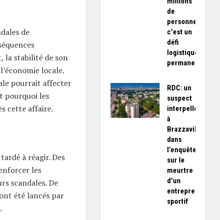
millions
de
personnes,
ndales de
c'est un
défi
nséquences
logistique
 la stabilité de son
permanent»
 l’économie locale.
ale pourrait affecter
RDC: un
t pourquoi les
suspect
s cette affaire.
interpellé
à
Brazzaville
dans
l’enquête
tardé à réagir. Des
sur le
nforcer les
meurtre
d'un
urs scandales. De
entrepreneur
ont été lancés par
sportif
.