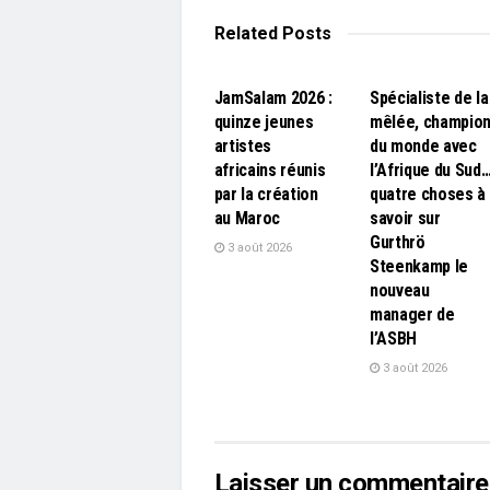
Related
Posts
L'EDITO
L'EDITO
JamSalam 2026 :
Spécialiste de la
quinze jeunes
mêlée, champio
artistes
du monde avec
africains réunis
l’Afrique du Sud
par la création
quatre choses à
au Maroc
savoir sur
Gurthrö
3 août 2026
Steenkamp le
nouveau
manager de
l’ASBH
3 août 2026
Laisser un commentaire