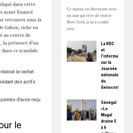
pliqué dans cette
Ce matin, en discutant avec
es ayant financé
un ami qui rêve de visiter
e retrouver sous la
New York, il m'a confié
le Gabon, riche en
son...
té au centre de
, la présence d’un
La RDC
et
 dans ce scandale
l’information
sur la
Journée
éalisé le rachat.
nationale
du
sédant des actifs
Genocost
çonnés d’avoir reçu
Sénégal:
«Le
Magal
draine 5
our le
à 6