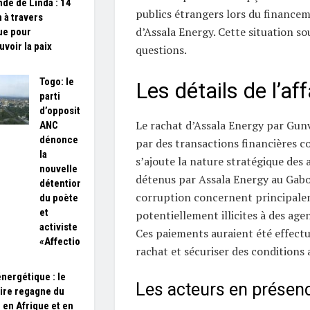
de de Linda : 14
publics étrangers lors du financem
 à travers
d’Assala Energy. Cette situation so
que pour
voir la paix
questions.
Togo: le
Les détails de l’aff
parti
d’opposition
Le rachat d’Assala Energy par Gun
ANC
dénonce
par des transactions financières c
la
s’ajoute la nature stratégique des a
nouvelle
détenus par Assala Energy au Gabo
détention
corruption concernent principale
du poète
et
potentiellement illicites à des age
activiste
Ces paiements auraient été effectué
«Affectio»
rachat et sécuriser des conditions
énergétique : le
Les acteurs en présen
ire regagne du
n en Afrique et en