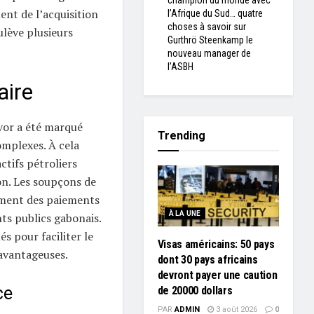
champion du monde avec
ent de l’acquisition
l’Afrique du Sud… quatre
choses à savoir sur
ulève plusieurs
Gurthrö Steenkamp le
nouveau manager de
l’ASBH
aire
vor a été marqué
Trending
omplexes. À cela
ctifs pétroliers
n. Les soupçons de
ment des paiements
À LA UNE
nts publics gabonais.
s pour faciliter le
Visas américains: 50 pays
 avantageuses.
dont 30 pays africains
devront payer une caution
ce
de 20000 dollars
PAR
ADMIN
3 août 2026
0