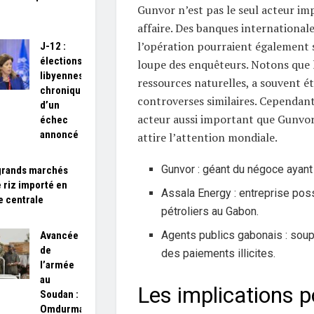
Gunvor n’est pas le seul acteur im
affaire. Des banques international
l’opération pourraient également s
J-12 :
élections
loupe des enquêteurs. Notons que 
libyennes,
ressources naturelles, a souvent é
chronique
controverses similaires. Cependant
d’un
acteur aussi important que Gunvor
échec
annoncé
attire l’attention mondiale.
Gunvor : géant du négoce ayant r
grands marchés
e riz importé en
Assala Energy : entreprise pos
e centrale
pétroliers au Gabon.
Agents publics gabonais : soup
Avancée
de
des paiements illicites.
l’armée
au
Les implications p
Soudan :
Omdurman