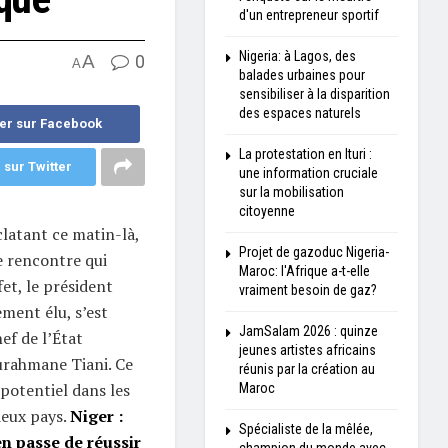
d'un entrepreneur sportif
Nigeria: à Lagos, des
A
0
A
balades urbaines pour
sensibiliser à la disparition
des espaces naturels
er sur Facebook
La protestation en Ituri :
 sur Twitter
une information cruciale
sur la mobilisation
citoyenne
clatant ce matin-là,
Projet de gazoduc Nigeria-
e rencontre qui
Maroc: l'Afrique a-t-elle
fet, le président
vraiment besoin de gaz?
ment élu, s’est
JamSalam 2026 : quinze
hef de l’État
jeunes artistes africains
urahmane Tiani. Ce
réunis par la création au
otentiel dans les
Maroc
deux pays.
Niger :
Spécialiste de la mêlée,
n passe de réussir