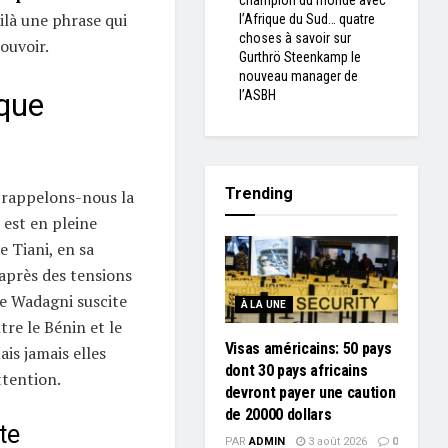
champion du monde avec
oilà une phrase qui
l’Afrique du Sud… quatre
choses à savoir sur
ouvoir.
Gurthrö Steenkamp le
nouveau manager de
ique
l’ASBH
Trending
, rappelons-nous la
 est en pleine
 Tiani, en sa
 après des tensions
de Wadagni suscite
À LA UNE
tre le Bénin et le
Visas américains: 50 pays
ais jamais elles
dont 30 pays africains
ttention.
devront payer une caution
de 20000 dollars
te
PAR
ADMIN
3 août 2026
0