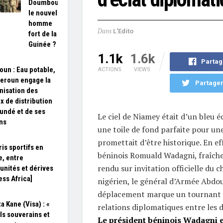
Doumbouya,
le nouvel
homme
Dans
L'Edito
fort de la
Guinée ?
1.1k
1.6k
Partag
un : Eau potable,
ACTIONS
VIEWS
eroun engage la
Partager
isation des
x de distribution
undé et de ses
Le ciel de Niamey était d’un bleu é
ns
une toile de fond parfaite pour un
promettait d’être historique. En ef
ris sportifs en
béninois Romuald Wadagni, fraîche
e, entre
rendu sur invitation officielle du c
unités et dérives
ess Africa]
nigérien, le général d’Armée Abdo
déplacement marque un tournant p
a Kane (Visa) : «
relations diplomatiques entre les 
ils souverains et
Le président béninois Wadagni e