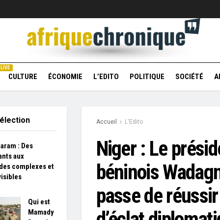
LIVE
CULTURE
ÉCONOMIE
L’EDITO
POLITIQUE
SOCIÉTÉ
A
élection
Accueil
L'Edito
Niger : Le présid
aram : Des
ants aux
béninois Wadagn
des complexes et
isibles
passe de réussir
Qui est
d’éclat diplomat
Mamady