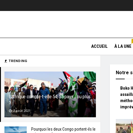
ACCUEIL
À LA UNE
TRENDING
Notre s
Boko H
assaill
L’Afrique compte-t-elle 54, 55 pays… ou plus
métho
?
imprév
7 août 2021
Pourquoi les deux Congo portent-ils le