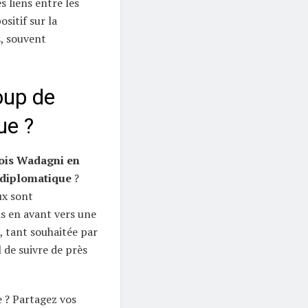
s liens entre les
sitif sur la
, souvent
oup de
ue ?
nois Wadagni en
t diplomatique
?
ux sont
as en avant vers une
, tant souhaitée par
l de suivre de près
e ? Partagez vos