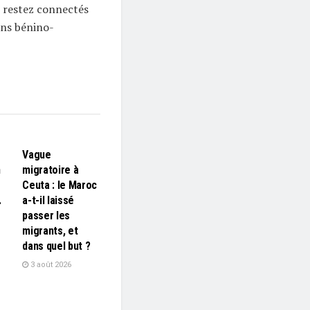
 restez connectés
ons bénino-
L'EDITO
Vague
n
migratoire à
Ceuta : le Maroc
…
a-t-il laissé
passer les
migrants, et
dans quel but ?
3 août 2026