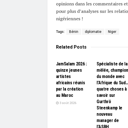
opinions dans les commentaires et
pour plus d’analyses sur les relati
nigériennes !
Tags:
Bénin
diplomatie
Niger
Related
Posts
L'EDITO
L'EDITO
JamSalam 2026 :
Spécialiste de la
quinze jeunes
mêlée, champio
artistes
du monde avec
africains réunis
l’Afrique du Sud
par la création
quatre choses à
au Maroc
savoir sur
Gurthrö
3 août 2026
Steenkamp le
nouveau
manager de
l’ASBH