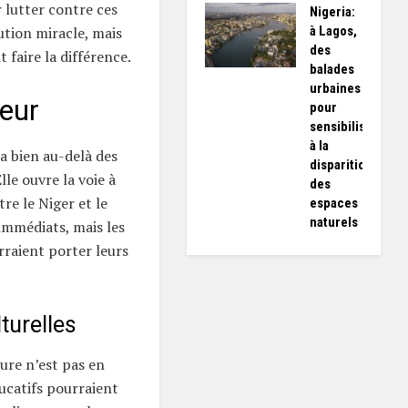
lutter contre ces
Nigeria:
à Lagos,
lution miracle, mais
des
faire la différence.
balades
urbaines
eur
pour
sensibiliser
à la
va bien au-delà des
disparition
lle ouvre la voie à
des
re le Niger et le
espaces
naturels
immédiats, mais les
raient porter leurs
turelles
ture n’est pas en
ucatifs pourraient