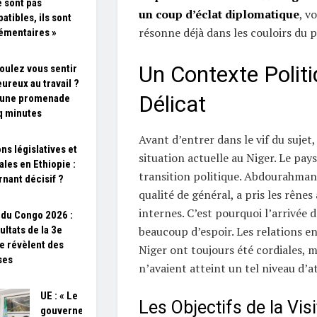
e sont pas
un coup d’éclat diplomatique
, v
atibles, ils sont
résonne déjà dans les couloirs du p
émentaires »
Un Contexte Polit
oulez vous sentir
eureux au travail ?
Délicat
 une promenade
q minutes
Avant d’entrer dans le vif du sujet
ns législatives et
situation actuelle au Niger. Le pays
ales en Ethiopie :
transition politique. Abdourahmane
rnant décisif ?
qualité de général, a pris les rênes
internes. C’est pourquoi l’arrivée 
du Congo 2026 :
ultats de la 3e
beaucoup d’espoir. Les relations en
e révèlent des
Niger ont toujours été cordiales, m
ses
n’avaient atteint un tel niveau d’a
UE : « Le
Les Objectifs de la Visi
gouvernement