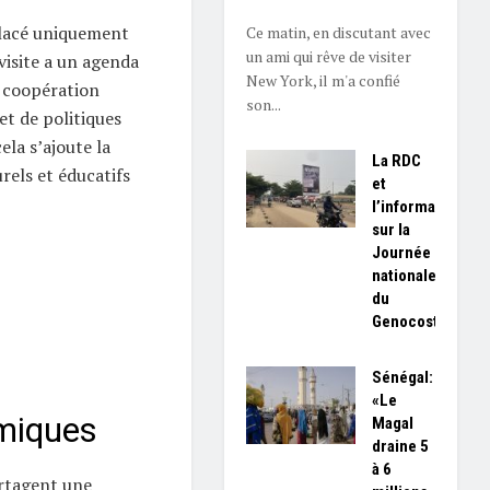
lacé uniquement
Ce matin, en discutant avec
un ami qui rêve de visiter
 visite a un agenda
New York, il m'a confié
e coopération
son...
et de politiques
la s’ajoute la
La RDC
rels et éducatifs
et
l’information
sur la
Journée
nationale
du
Genocost
Sénégal:
«Le
miques
Magal
draine 5
à 6
artagent une