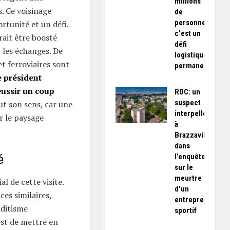
millions
. Ce voisinage
de
personnes,
rtunité et un défi.
c'est un
ait être boosté
défi
t les échanges. De
logistique
et ferroviaires sont
permanent»
e président
ussir un coup
RDC: un
suspect
ut son sens, car une
interpellé
r le paysage
à
Brazzaville
dans
l’enquête
é
sur le
meurtre
al de cette visite.
d'un
es similaires,
entrepreneur
ditisme
sportif
 est de mettre en