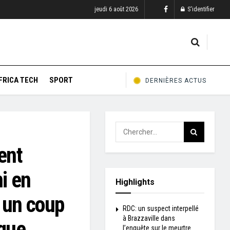
jeudi 6 août 2026
S'identifier
FRICA TECH
SPORT
DERNIÈRES ACTUS
ent
i en
Highlights
 un coup
RDC: un suspect interpellé
à Brazzaville dans
ique
l’enquête sur le meurtre