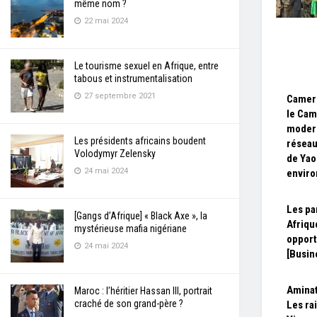
même nom ?
22 mai 2024
Le tourisme sexuel en Afrique, entre
tabous et instrumentalisation
27 septembre 2021
Camero
le Cam
modern
Les présidents africains boudent
réseau
Volodymyr Zelensky
de Yao
24 mai 2024
enviro
Les pa
[Gangs d’Afrique] « Black Axe », la
Afriqu
mystérieuse mafia nigériane
opport
24 mai 2024
[Busin
Aminat
Maroc : l’héritier Hassan III, portrait
craché de son grand-père ?
Les ra