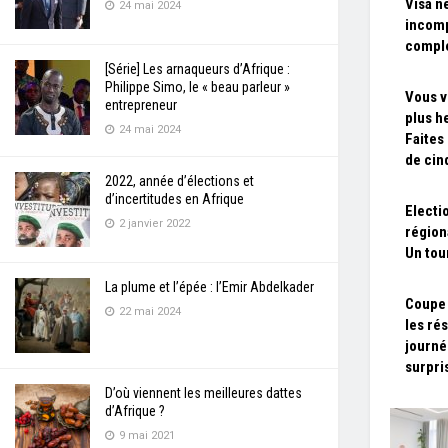
Visa n
24 mai 2024
incomp
compl
[Série] Les arnaqueurs d’Afrique :
Philippe Simo, le « beau parleur »
Vous v
entrepreneur
plus h
24 mai 2024
Faites
de cin
2022, année d’élections et
d’incertitudes en Afrique
Electio
2 janvier 2022
région
Un tou
La plume et l’épée : l’Emir Abdelkader
Coupe 
22 mai 2024
les rés
journé
surpri
D’où viennent les meilleures dattes
d’Afrique ?
9 mai 2021