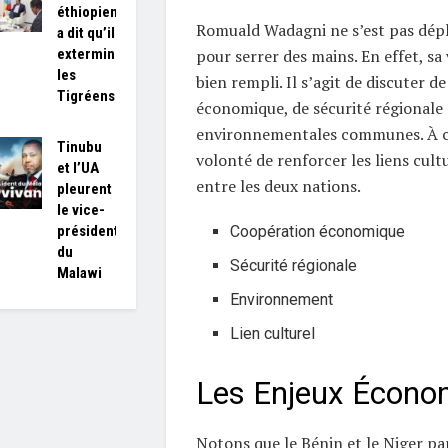
éthiopien
Romuald Wadagni ne s’est pas dép
a dit qu’il
pour serrer des mains. En effet, sa
exterminerait
les
bien rempli. Il s’agit de discuter d
Tigréens »
économique, de sécurité régionale 
environnementales communes. À ce
Tinubu
volonté de renforcer les liens cultu
et l’UA
entre les deux nations.
pleurent
le vice-
Coopération économique
président
du
Sécurité régionale
Malawi
Environnement
Lien culturel
Les Enjeux Écono
Notons que le Bénin et le Niger p